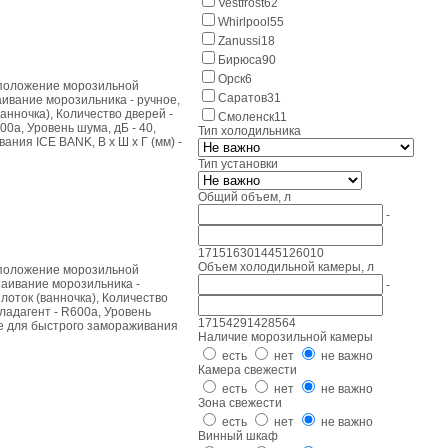
Vestfrost
62
Whirlpool
55
Zanussi
18
Бирюса
90
Орск
6
асположение морозильной
Саратов
31
аивание морозильника - ручное,
анночка), Количество дверей -
Смоленск
11
00a, Уровень шума, дБ - 40,
Тип холодильника
ания ICE BANK, В x Ш x Г (мм) -
Тип установки
Общий объем, л
-
17
1516
3014
4512
6010
Объем холодильной камеры, л
асположение морозильной
ттаивание морозильника -
-
лоток (ванночка), Количество
Хладагент - R600a, Уровень
17
154
291
428
564
ние для быстрого замораживания
Наличие морозильной камеры
есть
нет
не важно
Камера свежести
есть
нет
не важно
Зона свежести
есть
нет
не важно
Винный шкаф