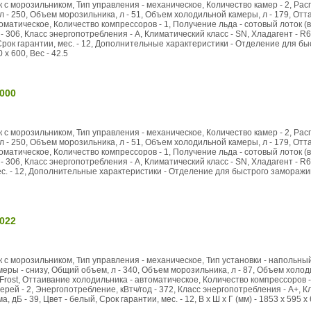
к с морозильником, Тип управления - механическое, Количество камер - 2, Р
л - 250, Объем морозильника, л - 51, Объем холодильной камеры, л - 179, Отт
матическое, Количество компрессоров - 1, Получение льда - сотовый лоток (в
- 306, Класс энергопотребления - A, Климатический класс - SN, Хладагент - R6
Срок гарантии, мес. - 12, Дополнительные характеристики - Отделение для б
 x 600, Вес - 42.5
000
к с морозильником, Тип управления - механическое, Количество камер - 2, Р
л - 250, Объем морозильника, л - 51, Объем холодильной камеры, л - 179, Отт
матическое, Количество компрессоров - 1, Получение льда - сотовый лоток (в
- 306, Класс энергопотребления - A, Климатический класс - SN, Хладагент - R6
ес. - 12, Дополнительные характеристики - Отделение для быстрого заморажив
022
 с морозильником, Тип управления - механическое, Тип установки - напольный,
ры - снизу, Общий объем, л - 340, Объем морозильника, л - 87, Объем холоди
rost, Оттаивание холодильника - автоматическое, Количество компрессоров -
ерей - 2, Энергопотребление, кВтч/год - 372, Класс энергопотребления - А+, К
 дБ - 39, Цвет - белый, Срок гарантии, мес. - 12, В x Ш x Г (мм) - 1853 x 595 x 