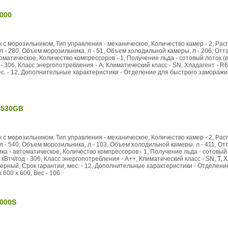
000
к с морозильником, Тип управления - механическое, Количество камер - 2, Р
л - 280, Объем морозильника, л - 51, Объем холодильной камеры, л - 206, Отт
матическое, Количество компрессоров - 1, Получение льда - сотовый лоток (в
- 306, Класс энергопотребления - A, Климатический класс - SN, Хладагент - R6
ес. - 12, Дополнительные характеристики - Отделение для быстрого заморажив
4530GB
к с морозильником, Тип управления - механическое, Количество камер - 2, Р
л - 540, Объем морозильника, л - 103, Объем холодильной камеры, л - 411, О
а - автоматическое, Количество компрессоров - 1, Получение льда - сотовый 
кВтч/год - 306, Класс энергопотребления - А++, Климатический класс - SN, T, 
 черный, Срок гарантии, мес. - 12, Дополнительные характеристики - Отделе
x 600 x 600, Вес - 106
000S