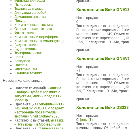
Фильтры для воды
сравнить
Пылесосы
Техника для дома
Холодильник Beko GNE1
Для ухода за собой
Домашняя аптечка
Нет в продаже
Посуда
0
Климатическая техника
Тип холодильника - холодильник
Отопительная техника
Расположение морозильной каме
Фототехника
морозильника, л - 149, Объем х
Компьютеры и периферия
Количество компрессоров - 1, К
Компьютерные комплектующие
- SN, T, Хладагент - R134a, Урове
Видеотехника
Аудиотехника
сравнить
Телефоны и связь
Часы
Холодильник Beko GNEV
Автодела
Насосы
Нет в продаже
Инструменты
+1
Садовая техника
Тип холодильника - холодильник
Расположение морозильной каме
Новости холодильников
морозильника, л - 178, Объем х
Количество компрессоров - 1, К
Новости компаний
Пикник на
SN, T, Хладагент - R134a, Уровен
Champs-Élysées: корзинка с
закусками, мягкий плед и LG
сравнить
MoodUp
Презентация
Холодильник LG
Холодильник Beko DS333
INSTAVIEW MOOD UP создает
настроение посетителям
Нет в продаже
выставки Vivid Sydney 2023
0
Цены (1)
Картинки с выставки
Выставка
Тип холодильника - холодильни
«Путь воды» в Москвариуме
камеры - сверху, Общий объем, 
Презентация
LG представила