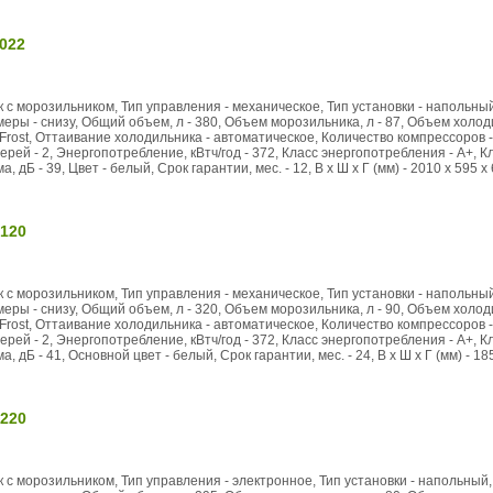
022
 с морозильником, Тип управления - механическое, Тип установки - напольный,
ры - снизу, Общий объем, л - 380, Объем морозильника, л - 87, Объем холоди
rost, Оттаивание холодильника - автоматическое, Количество компрессоров -
ерей - 2, Энергопотребление, кВтч/год - 372, Класс энергопотребления - А+, К
 дБ - 39, Цвет - белый, Срок гарантии, мес. - 12, В x Ш x Г (мм) - 2010 x 595 x 
120
 с морозильником, Тип управления - механическое, Тип установки - напольный,
ры - снизу, Общий объем, л - 320, Объем морозильника, л - 90, Объем холоди
rost, Оттаивание холодильника - автоматическое, Количество компрессоров -
ерей - 2, Энергопотребление, кВтч/год - 372, Класс энергопотребления - А+, К
 дБ - 41, Основной цвет - белый, Срок гарантии, мес. - 24, В x Ш x Г (мм) - 185
220
 с морозильником, Тип управления - электронное, Тип установки - напольный, 