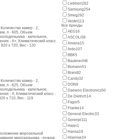
Liebherr
262
Samsung
254
Smeg
292
Vestel
113
Все бренды
Количество камер - 2,
AEG
16
м, л - 605, Объем
 холодильника - капельное,
ASCOLI
38
ления - А+, Климатический класс
Amana
15
 920 x 720, Вес - 120
Ardo
107
BBK
5
Bauknecht
6
Bomann
51
Brandt
2
Candy
32
Количество камер - 2,
DON
9
м, л - 625, Объем
 холодильника - капельное,
Daewoo Electronics
50
ения - A, Климатический класс -
De Dietrich
14
920 x 710, Вес - 119
Fagor
5
Franke
14
General Electric
33
Gorenje
111
Haier
1
Hansa
19
асположение морозильной
Hisense
24
аивание морозильника - ручное,