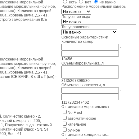
асположение морозильной
есть
нет
не важно
аивание морозильника - ручное,
Расположение морозильной камеры
анночка), Количество дверей -
00a, Уровень шума, дБ - 41,
Получение льда
ыстрого замораживания ICE
Тип управления
Основные характеристики
Количество камер
-
1
3
4
5
6
асположение морозильной
Объем морозильника, л
аивание морозильника - ручное,
анночка), Количество дверей -
-
00a, Уровень шума, дБ - 41,
ания ICE BANK, В x Ш x Г (мм) -
3
135
267
399
530
Объем зоны свежести, л
-
1
117
232
347
462
Оттаивание морозильника
No Frost
 Количество камер - 2,
автоматическое
льной камеры, л - 205,
капельное
 1, Получение льда - сотовый
лиматический класс - SN, ST,
ручное
600, Вес - 61
Оттаивание холодильника