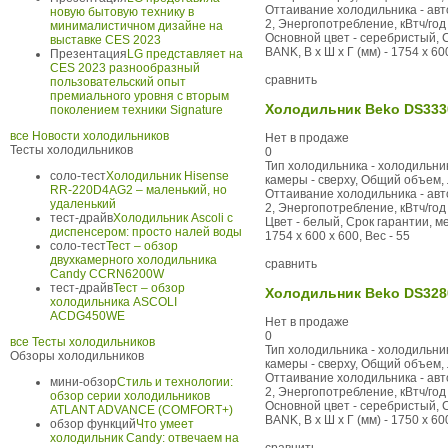
Оттаивание холодильника - авто
новую бытовую технику в
2, Энергопотребление, кВтч/год 
минималистичном дизайне на
Основной цвет - серебристый, 
выставке CES 2023
BANK, В x Ш x Г (мм) - 1754 x 600
Презентация
LG представляет на
CES 2023 разнообразный
сравнить
пользовательский опыт
премиального уровня с вторым
Холодильник Beko DS333
поколением техники Signature
все Новости холодильников
Нет в продаже
Тесты холодильников
0
Тип холодильника - холодильни
соло-тест
Холодильник Hisense
камеры - сверху, Общий объем, 
RR-220D4AG2 – маленький, но
Оттаивание холодильника - авто
удаленький
2, Энергопотребление, кВтч/год 
тест-драйв
Холодильник Ascoli с
Цвет - белый, Срок гарантии, м
диспенсером: просто налей воды
1754 x 600 x 600, Вес - 55
соло-тест
Тест – обзор
двухкамерного холодильника
сравнить
Candy CCRN6200W
тест-драйв
Тест – обзор
Холодильник Beko DS328
холодильника ASCOLI
ACDG450WE
Нет в продаже
0
все Тесты холодильников
Тип холодильника - холодильни
Обзоры холодильников
камеры - сверху, Общий объем, 
Оттаивание холодильника - авто
мини-обзор
Стиль и технологии:
2, Энергопотребление, кВтч/год 
обзор серии холодильников
Основной цвет - серебристый, 
ATLANT ADVANCE (COMFORT+)
BANK, В x Ш x Г (мм) - 1750 x 600
обзор функций
Что умеет
холодильник Candy: отвечаем на