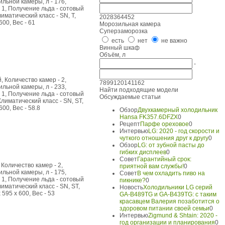
льной камеры, л - 176,
 1, Получение льда - сотовый
иматический класс - SN, T,
20
28
36
44
52
600, Вес - 61
Морозильная камера
Суперзаморозка
есть
нет
не важно
Винный шкаф
Объём, л
-
 Количество камер - 2,
78
99
120
141
162
льной камеры, л - 233,
Найти подходящие модели
 1, Получение льда - сотовый
Обсуждаемые статьи
Климатический класс - SN, ST,
600, Вес - 58.8
Обзор
Двухкамерный холодильник
Hansa FK357.6DFZX
0
Рецепт
Парфе ореховое
0
Интервью
LG: 2020 - год скорости и
чуткого отношения друг к другу
0
Обзор
LG: от зубной пасты до
гибких дисплеев
0
Совет
Гарантийный срок:
Количество камер - 2,
приятной вам службы!
0
льной камеры, л - 175,
Совет
В чем охладить пиво на
 1, Получение льда - сотовый
пикнике?
0
лиматический класс - SN, ST,
Новость
Холодильники LG серий
 595 x 600, Вес - 53
GA-B489TG и GA-B439TG: с таким
красавцем Валерия позаботится о
здоровом питании своей семьи
0
Интервью
Zigmund & Shtain: 2020 -
год организации и планирования
0