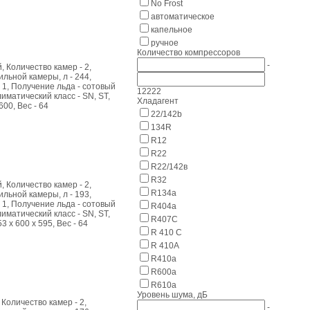
No Frost
автоматическое
капельное
ручное
Количество компрессоров
-
 Количество камер - 2,
льной камеры, л - 244,
 1, Получение льда - сотовый
1
2
2
2
2
лиматический класс - SN, ST,
Хладагент
600, Вес - 64
22/142b
134R
R12
R22
R22/142в
R32
 Количество камер - 2,
R134a
льной камеры, л - 193,
 1, Получение льда - сотовый
R404а
лиматический класс - SN, ST,
R407C
3 x 600 x 595, Вес - 64
R 410 C
R 410A
R410a
R600a
R610a
Уровень шума, дБ
Количество камер - 2,
-