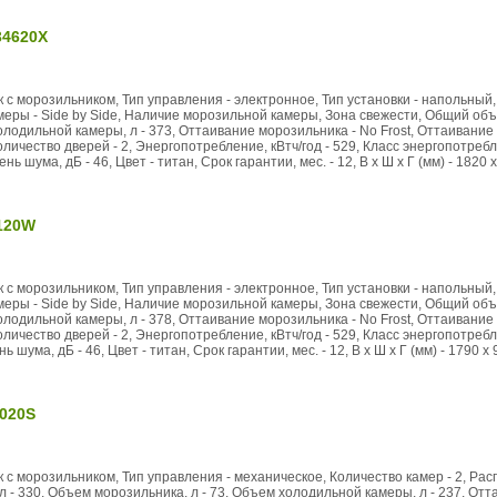
34620X
 с морозильником, Тип управления - электронное, Тип установки - напольный, 
ры - Side by Side, Наличие морозильной камеры, Зона свежести, Общий объе
олодильной камеры, л - 373, Оттаивание морозильника - No Frost, Оттаивание
оличество дверей - 2, Энергопотребление, кВтч/год - 529, Класс энергопотреб
нь шума, дБ - 46, Цвет - титан, Срок гарантии, мес. - 12, В x Ш x Г (мм) - 1820 x
120W
 с морозильником, Тип управления - электронное, Тип установки - напольный, 
ры - Side by Side, Наличие морозильной камеры, Зона свежести, Общий объе
олодильной камеры, л - 378, Оттаивание морозильника - No Frost, Оттаивание
оличество дверей - 2, Энергопотребление, кВтч/год - 529, Класс энергопотребл
ь шума, дБ - 46, Цвет - титан, Срок гарантии, мес. - 12, В x Ш x Г (мм) - 1790 x 
020S
к с морозильником, Тип управления - механическое, Количество камер - 2, Р
л - 330, Объем морозильника, л - 73, Объем холодильной камеры, л - 237, Отт