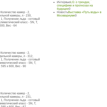
Интервью
LG: о трендах,
специфике и прогнозах на
будущее
0
Количество камер - 2,
Новость
Выставка «Путь воды» в
льной камеры, л - 230,
Москвариуме
0
 1, Получение льда - сотовый
Климатический класс - SN, T,
600, Вес - 64
Количество камер - 2,
ильной камеры, л - 312,
 1, Получение льда - сотовый
иматический класс - SN, T,
 595 x 600, Вес - 90
Количество камер - 2,
льной камеры, л - 231,
 1, Получение льда - сотовый
иматический класс - SN, T,
 595 x 600, Вес - 67