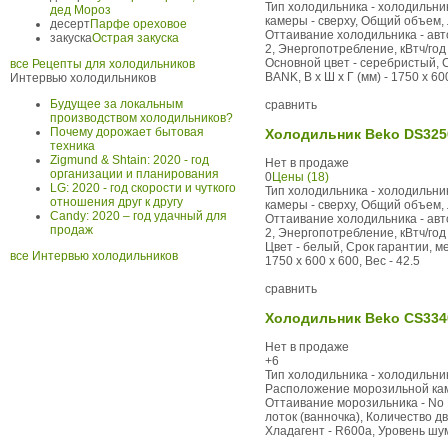
Тип холодильника - холодильни
дед Мороз
камеры - сверху, Общий объем, 
десерт
Парфе ореховое
Оттаивание холодильника - авто
закуска
Острая закуска
2, Энергопотребление, кВтч/год 
Основной цвет - серебристый, 
все Рецепты для холодильников
BANK, В x Ш x Г (мм) - 1750 x 600
Интервью холодильников
Будущее за локальным
сравнить
производством холодильников?
Почему дорожает бытовая
Холодильник Beko DS325
техника
Zigmund & Shtain: 2020 - год
Нет в продаже
организации и планирования
0
Цены (18)
LG: 2020 - год скорости и чуткого
Тип холодильника - холодильни
отношения друг к другу
камеры - сверху, Общий объем, 
Candy: 2020 – год удачный для
Оттаивание холодильника - авто
продаж
2, Энергопотребление, кВтч/год 
Цвет - белый, Срок гарантии, м
все Интервью холодильников
1750 x 600 x 600, Вес - 42.5
сравнить
Холодильник Beko CS334
Нет в продаже
+6
Тип холодильника - холодильник
Расположение морозильной каме
Оттаивание морозильника - No F
лоток (ванночка), Количество дв
Хладагент - R600a, Уровень шума,