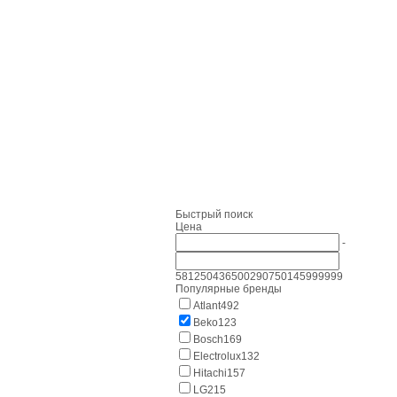
Быстрый поиск
Цена
-
581
250436
500290
750145
999999
Популярные бренды
Atlant
492
Beko
123
Bosch
169
Electrolux
132
Hitachi
157
LG
215