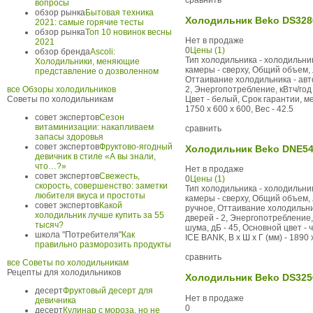
сравнить
вопросы
обзор рынка
Бытовая техника
Холодильник Beko DS328
2021: самые горячие тесты
обзор рынка
Топ 10 новинок весны
Нет в продаже
2021
0
Цены (1)
обзор бренда
Ascoli:
Тип холодильника - холодильни
Холодильники, меняющие
камеры - сверху, Общий объем, 
представление о дозволенном
Оттаивание холодильника - авто
все Обзоры холодильников
2, Энергопотребление, кВтч/год 
Советы по холодильникам
Цвет - белый, Срок гарантии, м
1750 x 600 x 600, Вес - 42.5
совет экспертов
Сезон
витаминизации: накапливаем
сравнить
запасы здоровья
совет экспертов
Фруктово-ягодный
Холодильник Beko DNE5
девичник в стиле «А вы знали,
что…?»
Нет в продаже
совет экспертов
Свежесть,
0
Цены (1)
скорость, совершенство: заметки
Тип холодильника - холодильни
любителя вкуса и простоты
камеры - сверху, Общий объем, 
совет экспертов
Какой
ручное, Оттаивание холодильник
холодильник лучше купить за 55
дверей - 2, Энергопотребление, 
тысяч?
шума, дБ - 45, Основной цвет -
школа "Потребителя"
Как
ICE BANK, В x Ш x Г (мм) - 1890 
правильно разморозить продукты
сравнить
все Советы по холодильникам
Рецепты для холодильников
Холодильник Beko DS325
десерт
Фруктовый десерт для
Нет в продаже
девичника
0
десерт
Кулинар с мороза, но не