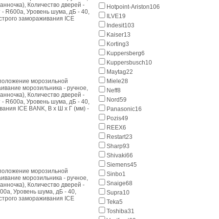
анночка), Количество дверей -
Hotpoint-Ariston
106
 - R600a, Уровень шума, дБ - 40,
ILVE
19
ыстрого замораживания ICE
Indesit
103
Kaiser
13
Korting
3
Kuppersberg
6
Kuppersbusch
10
Maytag
22
Miele
28
асположение морозильной
аивание морозильника - ручное,
Neff
8
анночка), Количество дверей -
Nord
59
 - R600a, Уровень шума, дБ - 40,
ания ICE BANK, В x Ш x Г (мм) -
Panasonic
16
Pozis
49
REEX
6
Restart
23
Sharp
93
Shivaki
66
Siemens
45
асположение морозильной
Sinbo
1
аивание морозильника - ручное,
Snaige
68
анночка), Количество дверей -
00a, Уровень шума, дБ - 40,
Supra
10
ыстрого замораживания ICE
Teka
5
Toshiba
31