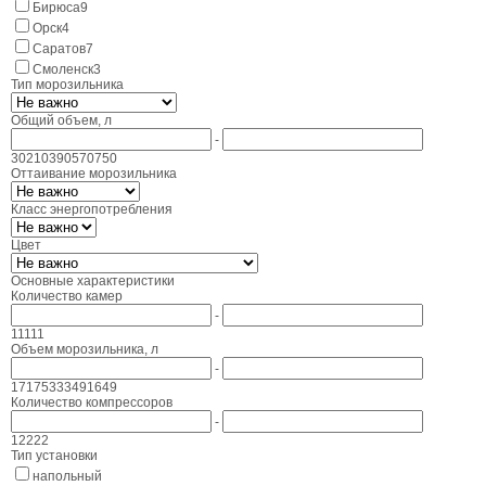
Бирюса
9
Орск
4
Саратов
7
Смоленск
3
Тип морозильника
Общий объем, л
-
30
210
390
570
750
Оттаивание морозильника
Класс энергопотребления
Цвет
Основные характеристики
Количество камер
-
1
1
1
1
1
Объем морозильника, л
-
17
175
333
491
649
Количество компрессоров
-
1
2
2
2
2
Тип установки
напольный