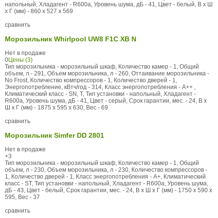
напольный, Хладагент - R600a, Уровень шума, дБ - 41, Цвет - белый, В x Ш
x Г (мм) - 860 x 527 x 569
сравнить
Морозильник Whirlpool UW8 F1C XB N
Нет в продаже
0
Цены (3)
Тип морозильника - морозильный шкаф, Количество камер - 1, Общий
объем, л - 291, Объем морозильника, л - 260, Оттаивание морозильника -
No Frost, Количество компрессоров - 1, Количество дверей - 1,
Энергопотребление, кВтч/год - 314, Класс энергопотребления - A++ ,
Климатический класс - SN, T, Тип установки - напольный, Хладагент -
R600a, Уровень шума, дБ - 41, Цвет - серый, Срок гарантии, мес. - 24, В x
Ш x Г (мм) - 1875 x 595 x 630, Вес - 69
сравнить
Морозильник Simfer DD 2801
Нет в продаже
+3
Тип морозильника - морозильный шкаф, Количество камер - 1, Общий
объем, л - 230, Объем морозильника, л - 230, Количество компрессоров -
1, Количество дверей - 1, Класс энергопотребления - А+, Климатический
класс - ST, Тип установки - напольный, Хладагент - R600a, Уровень шума,
дБ - 43, Цвет - белый, Срок гарантии, мес. - 24, В x Ш x Г (мм) - 1750 x 590 x
595, Вес - 37
сравнить