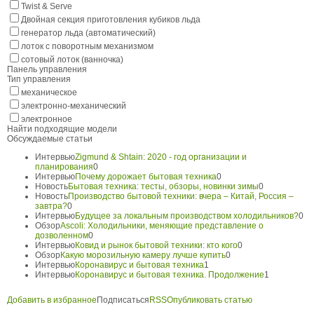
Twist & Serve
Двойная секция приготовления кубиков льда
генератор льда (автоматический)
лоток с поворотным механизмом
сотовый лоток (ванночка)
Панель управления
Тип управления
механическое
электронно-механический
электронное
Найти подходящие модели
Обсуждаемые статьи
Интервью
Zigmund & Shtain: 2020 - год организации и
планирования
0
Интервью
Почему дорожает бытовая техника
0
Новость
Бытовая техника: тесты, обзоры, новинки зимы
0
Новость
Производство бытовой техники: вчера – Китай, Россия –
завтра?
0
Интервью
Будущее за локальным производством холодильников?
0
Обзор
Ascoli: Холодильники, меняющие представление о
дозволенном
0
Интервью
Ковид и рынок бытовой техники: кто кого
0
Обзор
Какую морозильную камеру лучше купить
0
Интервью
Коронавирус и бытовая техника
1
Интервью
Коронавирус и бытовая техника. Продолжение
1
Добавить в избранное
Подписаться
RSS
Опубликовать статью