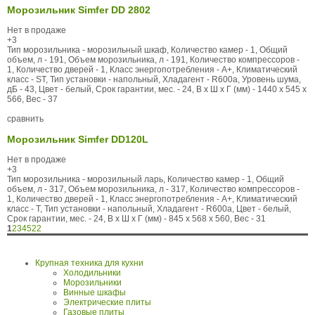
Морозильник Simfer DD 2802
Нет в продаже
+3
Тип морозильника - морозильный шкаф, Количество камер - 1, Общий
объем, л - 191, Объем морозильника, л - 191, Количество компрессоров -
1, Количество дверей - 1, Класс энергопотребления - А+, Климатический
класс - ST, Тип установки - напольный, Хладагент - R600a, Уровень шума,
дБ - 43, Цвет - белый, Срок гарантии, мес. - 24, В x Ш x Г (мм) - 1440 x 545 x
566, Вес - 37
сравнить
Морозильник Simfer DD120L
Нет в продаже
+3
Тип морозильника - морозильный ларь, Количество камер - 1, Общий
объем, л - 317, Объем морозильника, л - 317, Количество компрессоров -
1, Количество дверей - 1, Класс энергопотребления - А+, Климатический
класс - T, Тип установки - напольный, Хладагент - R600a, Цвет - белый,
Срок гарантии, мес. - 24, В x Ш x Г (мм) - 845 x 568 x 560, Вес - 31
1
2
3
4
5
22
Крупная техника для кухни
Холодильники
Морозильники
Винные шкафы
Электрические плиты
Газовые плиты