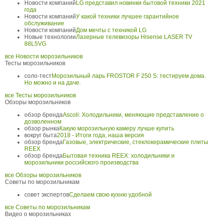
Новости компаний
LG представил новинки бытовой техники 2021
года
Новости компаний
У какой техники лучшее гарантийное
обслуживание
Новости компаний
Дом мечты с техникой LG
Новые технологии
Лазерные телевизоры Hisense LASER TV
88L5VG
все Новости морозильников
Тесты морозильников
соло-тест
Морозильный ларь FROSTOR F 250 S: тестируем дома.
Но можно и на даче.
все Тесты морозильников
Обзоры морозильников
обзор бренда
Ascoli: Холодильники, меняющие представление о
дозволенном
обзор рынка
Какую морозильную камеру лучше купить
вокруг быта
2018 - Итоги года, наша версия
обзор бренда
Газовые, электрические, стеклокерамические плиты
REEX
обзор бренда
Бытовая техника REEX: холодильники и
морозильники российского производства
все Обзоры морозильников
Советы по морозильникам
совет экспертов
Сделаем свою кухню удобной
все Советы по морозильникам
Видео о морозильниках