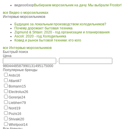
видеообзор
Выбираем морозильник на дачу. Мы выбрали Frostor!
все Видео о морозильниках
Интервью морозильников
Будущее за локальным производством холодильников?
Почему дорожает бытовая техника
Zigmund & Shtain: 2020 - год организации и планирования
Ascoli: 2020 - год Холодильника
Ковид и рынок бытовой техники: кто кого
все Интервью морозильников
Быстрый поиск
Цена
-
980
44485
87990
131495
175000
Популярные бренды
Ardo
16
Atlant
47
Bomann
15
Electrolux
26
Gorenje
24
Liebherr
79
Nord
19
Pozis
16
Shivaki
20
Whirlpool
14
Все бренды