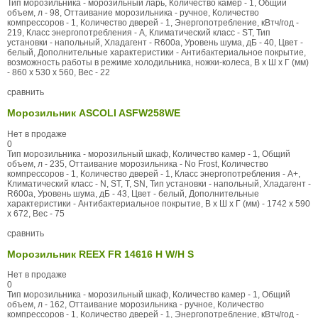
Тип морозильника - морозильный ларь, Количество камер - 1, Общий
объем, л - 98, Оттаивание морозильника - ручное, Количество
компрессоров - 1, Количество дверей - 1, Энергопотребление, кВтч/год -
219, Класс энергопотребления - A, Климатический класс - ST, Тип
установки - напольный, Хладагент - R600a, Уровень шума, дБ - 40, Цвет -
белый, Дополнительные характеристики - Антибактериальное покрытие,
возможность работы в режиме холодильника, ножки-колеса, В x Ш x Г (мм)
- 860 x 530 x 560, Вес - 22
сравнить
Морозильник ASCOLI ASFW258WE
Нет в продаже
0
Тип морозильника - морозильный шкаф, Количество камер - 1, Общий
объем, л - 235, Оттаивание морозильника - No Frost, Количество
компрессоров - 1, Количество дверей - 1, Класс энергопотребления - А+,
Климатический класс - N, ST, T, SN, Тип установки - напольный, Хладагент -
R600a, Уровень шума, дБ - 43, Цвет - белый, Дополнительные
характеристики - Антибактериальное покрытие, В x Ш x Г (мм) - 1742 x 590
x 672, Вес - 75
сравнить
Морозильник REEX FR 14616 H W/H S
Нет в продаже
0
Тип морозильника - морозильный шкаф, Количество камер - 1, Общий
объем, л - 162, Оттаивание морозильника - ручное, Количество
компрессоров - 1, Количество дверей - 1, Энергопотребление, кВтч/год -