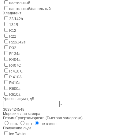
настольный
настольный/напольный
Хладагент
22/142b
134R
R12
R22
R22/142в
R32
R134a
R404а
R407C
R 410 C
R 410A
R410a
R600a
R610a
Уровень шума, дБ
-
36
39
42
45
48
Морозильная камера
Режим Суперзаморозка (Быстрая заморозка)
есть
нет
не важно
Получение льда
Ice Twister