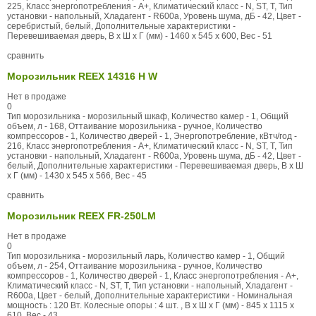
225, Класс энергопотребления - А+, Климатический класс - N, ST, T, Тип
установки - напольный, Хладагент - R600a, Уровень шума, дБ - 42, Цвет -
серебристый, белый, Дополнительные характеристики -
Перевешиваемая дверь, В x Ш x Г (мм) - 1460 x 545 x 600, Вес - 51
сравнить
Морозильник REEX 14316 H W
Нет в продаже
0
Тип морозильника - морозильный шкаф, Количество камер - 1, Общий
объем, л - 168, Оттаивание морозильника - ручное, Количество
компрессоров - 1, Количество дверей - 1, Энергопотребление, кВтч/год -
216, Класс энергопотребления - А+, Климатический класс - N, ST, T, Тип
установки - напольный, Хладагент - R600a, Уровень шума, дБ - 42, Цвет -
белый, Дополнительные характеристики - Перевешиваемая дверь, В x Ш
x Г (мм) - 1430 x 545 x 566, Вес - 45
сравнить
Морозильник REEX FR-250LM
Нет в продаже
0
Тип морозильника - морозильный ларь, Количество камер - 1, Общий
объем, л - 254, Оттаивание морозильника - ручное, Количество
компрессоров - 1, Количество дверей - 1, Класс энергопотребления - А+,
Климатический класс - N, ST, T, Тип установки - напольный, Хладагент -
R600a, Цвет - белый, Дополнительные характеристики - Номинальная
мощность : 120 Вт. Колесные опоры : 4 шт. , В x Ш x Г (мм) - 845 x 1115 x
610, Вес - 43