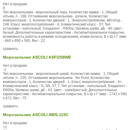
Нет в продаже
0
Тип морозильника - морозильный ларь, Количество камер - 1, Общий
объем, л - 198, Оттаивание морозильника - ручное, Количество
компрессоров - 1, Количество дверей - 1, Энергопотребление, кВтч/год -
248, Класс энергопотребления - A, Климатический класс - ST, Тип
установки - напольный, Хладагент - R600a, Уровень шума, дБ - 40, Цвет -
белый, Дополнительные характеристики - Антибактериальное покрытие,
возможность работы в режиме холодильника, ножки-колеса, В x Ш x Г (мм)
- 860 x 890 x 560, Вес - 22
сравнить
Морозильник ASCOLI ASFI258WE
Нет в продаже
-2
Тип морозильника - морозильный шкаф, Количество камер - 1, Общий
объем, л - 235, Оттаивание морозильника - No Frost, Количество
компрессоров - 1, Количество дверей - 1, Класс энергопотребления - А+,
Климатический класс - N, SN, ST, T, Тип установки - напольный, Хладагент -
R600a, Уровень шума, дБ - 43, Цвет - серебристый, Дополнительные
характеристики - Антибактериальное покрытие, В x Ш x Г (мм) - 1742 x 590
x 672, Вес - 75
сравнить
Морозильник ASCOLI AWS-115C
Нет в продаже
+1