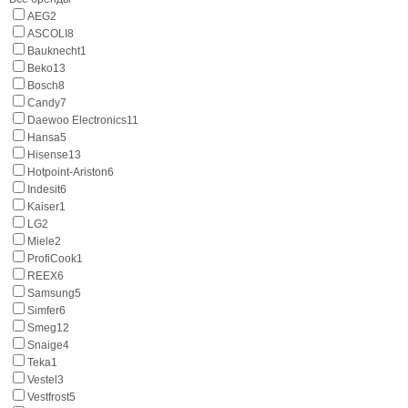
AEG
2
ASCOLI
8
Bauknecht
1
Beko
13
Bosch
8
Candy
7
Daewoo Electronics
11
Hansa
5
Hisense
13
Hotpoint-Ariston
6
Indesit
6
Kaiser
1
LG
2
Miele
2
ProfiCook
1
REEX
6
Samsung
5
Simfer
6
Smeg
12
Snaige
4
Teka
1
Vestel
3
Vestfrost
5