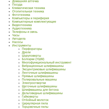
Домашняя аптечка
Посуда
Климатическая техника
Отопительная техника
Фототехника
Компьютеры и периферия
Компьютерные комплектующие
Видеотехника
Аудиотехника
Телефоны и связь
Часы
Автодела
Насосы
Инструменты
Перфораторы
Дрели
Шуруповерты
Болгарки (УШМ)
Многофункциональный инструмент
Вибрационные шлифмашины
Эксцентриковые шлифмашины
Ленточные шлифмашины
Прямые шлифмашины
Полировальные машины
Электроотвертки
Щеточные шлифмашины
Шлифмашины для бетона
Дельтовидные шлифмашины
Гайковерты
Отбойный молоток
Циркулярная пила
Торцовочные пилы