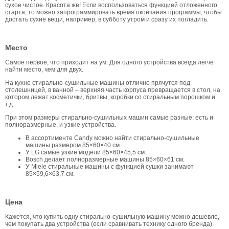
сухое чистое. Красота же! Если воспользоваться функцией отложенного
старта, то можно запрограммировать время окончания программы, чтобы
достать сухие вещи, например, в субботу утром и сразу их погладить.
Место
Самое первое, что приходит на ум. Для одного устройства всегда легче
найти место, чем для двух.
На кухне стирально-сушильные машины отлично прячутся под
столешницей, в ванной – верхняя часть корпуса превращается в стол, на
котором лежат косметички, бритвы, коробки со стиральным порошком и
т.д.
При этом размеры стирально-сушильных машин самые разные: есть и
полноразмерные, и узкие устройства.
В ассортименте Candy можно найти стирально-сушильные
машины размером 85×60×40 см.
У LG самые узкие модели 85×60×45,5 см.
Bosch делает полноразмерные машины 85×60×61 см.
У Miele стиральные машины с функцией сушки занимают
85×59,6×63,7 см.
Цена
Кажется, что купить одну стирально-сушильную машину можно дешевле,
чем покупать два устройства (если сравнивать технику одного бренда).