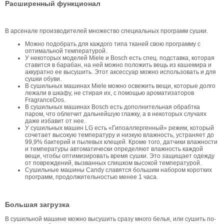
Расширенный функционал
В арсенале производителей множество специальных программ сушки.
Можно подобрать для каждого типа тканей свою программу с
оптимальной температурой.
У некоторых моделей Miele и Bosch есть спец. подставка, которая
ставится в барабан, на ней можно положить вещь из кашемира и
аккуратно ее высушить. Этот аксессуар можно использовать и для
сушки обуви.
В сушильных машинах Miele можно освежить вещи, которые долго
лежали в шкафу, не стирая их, с помощью ароматизаторов
FragranceDos.
В сушильных машинах Bosch есть дополнительная обрабтка
паром, что облегчит дальнейшую глажку, а в некоторых случаях
даже избавит от нее.
У сушильных машин LG есть «Гипоаллергенный» режим, который
сочетает высокую температуру и низкую влажность, устраняет до
99,9% бактерий и пылевых клещей. Кроме того, датчики влажности
и температуры автоматически определяют влажность каждой
вещи, чтобы оптимизировать время сушки. Это защищает одежду
от повреждений, вызванных слишком высокой температурой.
Сушильные машины Candy славятся большим набором коротких
программ, продолжительностью менее 1 часа.
Большая загрузка
В сушильной машине можно высушить сразу много белья, или сушить по-