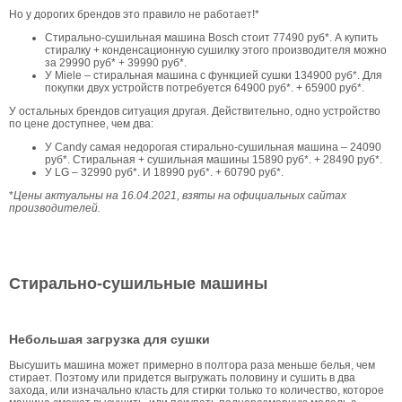
Но у дорогих брендов это правило не работает!*
Стирально-сушильная машина Bosch стоит 77490 руб*. А купить
стиралку + конденсационную сушилку этого производителя можно
за 29990 руб* + 39990 руб*.
У Miele – стиральная машина с функцией сушки 134900 руб*. Для
покупки двух устройств потребуется 64900 руб*. + 65900 руб*.
У остальных брендов ситуация другая. Действительно, одно устройство
по цене доступнее, чем два:
У Candy самая недорогая стирально-сушильная машина – 24090
руб*. Стиральная + сушильная машины 15890 руб*. + 28490 руб*.
У LG – 32990 руб*. И 18990 руб*. + 60790 руб*.
*
Цены актуальны на 16.04.2021, взяты на официальных сайтах
производителей.
Стирально-сушильные машины
Небольшая загрузка для сушки
Высушить машина может примерно в полтора раза меньше белья, чем
стирает. Поэтому или придется выгружать половину и сушить в два
захода, или изначально класть для стирки только то количество, которое