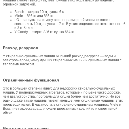
машина сможет высушить, или покупать полноразмерную модель с
огромной загрузкой.
Bosch – стирка 10 кг, сушка 6 кг.
Miele – 8/ 6 кг или 8/ 5 кг.
LG – загрузка на стирку в полноразмерной машине может
составлять 10 кг, а сушка – 7 кг. В узких моделях соответственно – 6
и 3 кг белья.
У Candy – стирка 8/ 6 кг, сушка 6/ 4 кг.
Расход ресурсов
У стирально-сушильных машин бОльший расход ресурсов — воды и
электроэнергии, чем у лучших стиральных машин и сушильных машин с
тепловым насосом.
Ограниченный функционал
Это в большей степени минуc для недорогих стирально-сушильных
машин. У полноразмерных агрегатов, которые и по цене часто дороже,
чем два устройства, программ для сушки более чем достаточно. Но все
равно, даже такие машины умеют меньше, чем сушильные машины этих
производителей. В частности, в стирально-сушильных машинах Miele и
Bosch нет аксессуара для сушки шерстяных изделий или спортивной
обуви.
Или стирка, или сушка