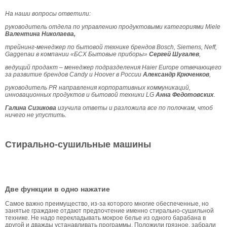
На наши вопросы ответили:
руководитель отдела по управлению продуктовыми категориями Miele
Валентина Николаева,
трейнинг-менеджер по бытовой технике брендов Bosch, Siemens, Neff,
Gaggenau в компании «БСХ Бытовые приборы»
Сергей Шугалев
,
ведущий продакт – менеджер подразделения Haier Europe отвечающего
за развитие брендов Candy и Hoover в России
Александр Крюченков
,
руководитель
PR
направления корпоративных коммуникаций,
инновационных продуктов и бытовой техники
LG
Анна Федотовских
.
Галина Сизикова
изучила ответы и разложила все по полочкам, чтоб
ничего не упустить.
Cтирально-сушильные машины
Две функции в одно нажатие
Самое важно преимущество, из-за которого многие обеспеченные, но
занятые граждане отдают предпочтение именно стирально-сушильной
технике. Не надо перекладывать мокрое белье из одного барабана в
другой и дважды устанавливать программы. Положили грязное, забрали