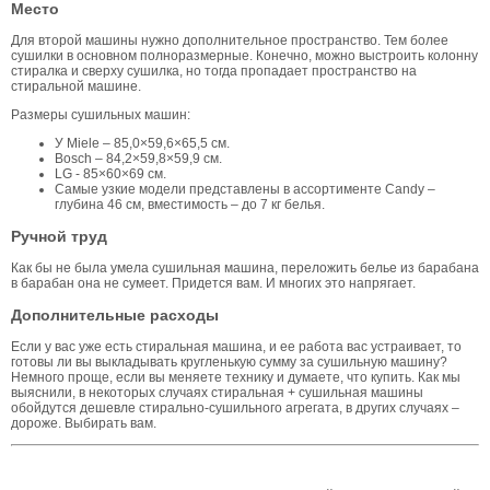
Место
Для второй машины нужно дополнительное пространство. Тем более
сушилки в основном полноразмерные. Конечно, можно выстроить колонну
стиралка и сверху сушилка, но тогда пропадает пространство на
стиральной машине.
Размеры сушильных машин:
У Miele – 85,0×59,6×65,5 см.
Bosch – 84,2×59,8×59,9 см.
LG - 85×60×69 см.
Самые узкие модели представлены в ассортименте Candy –
глубина 46 см, вместимость – до 7 кг белья.
Ручной труд
Как бы не была умела сушильная машина, переложить белье из барабана
в барабан она не сумеет. Придется вам. И многих это напрягает.
Дополнительные расходы
Если у вас уже есть стиральная машина, и ее работа вас устраивает, то
готовы ли вы выкладывать кругленькую сумму за сушильную машину?
Немного проще, если вы меняете технику и думаете, что купить. Как мы
выяснили, в некоторых случаях стиральная + сушильная машины
обойдутся дешевле стирально-сушильного агрегата, в других случаях –
дороже. Выбирать вам.