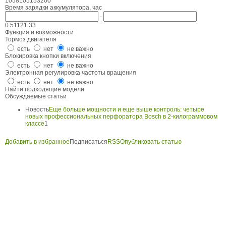
10
58
105
153
200
Время зарядки аккумулятора, час
-
0.5
1
1
2
1.33
Функция и возможности
Тормоз двигателя
есть
нет
не важно
Блокировка кнопки включения
есть
нет
не важно
Электронная регулировка частоты вращения
есть
нет
не важно
Найти подходящие модели
Обсуждаемые статьи
Новость
Еще больше мощности и еще выше контроль: четыре
новых профессиональных перфоратора Bosch в 2-килограммовом
классе
1
Добавить в избранное
Подписаться
RSS
Опубликовать статью