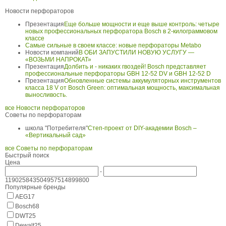
Новости перфораторов
Презентация
Еще больше мощности и еще выше контроль: четыре
новых профессиональных перфоратора Bosch в 2-килограммовом
классе
Самые сильные в своем классе: новые перфораторы Metabo
Новости компаний
В ОБИ ЗАПУСТИЛИ НОВУЮ УСЛУГУ —
«ВОЗЬМИ НАПРОКАТ»
Презентация
Долбить и - никаких гвоздей! Bosch представляет
профессиональные перфораторы GBH 12-52 DV и GBH 12-52 D
Презентация
Обновленные системы аккумуляторных инструментов
класса 18 V от Bosch Green: оптимальная мощность, максимальная
выносливость.
все Новости перфораторов
Советы по перфораторам
школа "Потребителя"
Степ-проект от DIY-академии Bosch –
«Вертикальный сад»
все Советы по перфораторам
Быстрый поиск
Цена
-
1190
25843
50495
75148
99800
Популярные бренды
AEG
17
Bosch
68
DWT
25
Dewalt
25