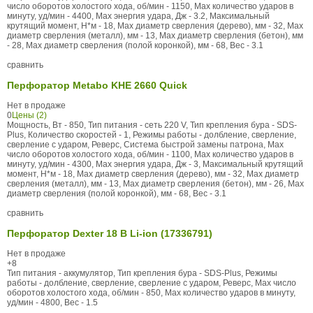
число оборотов холостого хода, об/мин - 1150, Max количество ударов в
минуту, уд/мин - 4400, Max энергия удара, Дж - 3.2, Максимальный
крутящий момент, Н*м - 18, Max диаметр сверления (дерево), мм - 32, Max
диаметр сверления (металл), мм - 13, Max диаметр сверления (бетон), мм
- 28, Max диаметр сверления (полой коронкой), мм - 68, Вес - 3.1
сравнить
Перфоратор Metabo KHE 2660 Quick
Нет в продаже
0
Цены (2)
Мощность, Вт - 850, Тип питания - сеть 220 V, Тип крепления бура - SDS-
Plus, Количество скоростей - 1, Режимы работы - долбление, сверление,
сверление с ударом, Реверс, Система быстрой замены патрона, Max
число оборотов холостого хода, об/мин - 1100, Max количество ударов в
минуту, уд/мин - 4300, Max энергия удара, Дж - 3, Максимальный крутящий
момент, Н*м - 18, Max диаметр сверления (дерево), мм - 32, Max диаметр
сверления (металл), мм - 13, Max диаметр сверления (бетон), мм - 26, Max
диаметр сверления (полой коронкой), мм - 68, Вес - 3.1
сравнить
Перфоратор Dexter 18 В Li-ion (17336791)
Нет в продаже
+8
Тип питания - аккумулятор, Тип крепления бура - SDS-Plus, Режимы
работы - долбление, сверление, сверление с ударом, Реверс, Max число
оборотов холостого хода, об/мин - 850, Max количество ударов в минуту,
уд/мин - 4800, Вес - 1.5