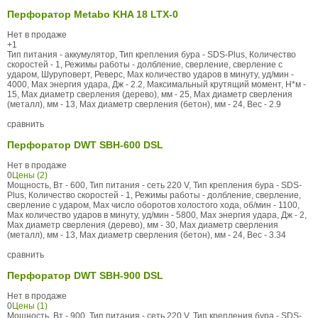
Перфоратор Metabo KHA 18 LTX-0
Нет в продаже
+1
Тип питания - аккумулятор, Тип крепления бура - SDS-Plus, Количество
скоростей - 1, Режимы работы - долбление, сверление, сверление с
ударом, Шуруповерт, Реверс, Max количество ударов в минуту, уд/мин -
4000, Max энергия удара, Дж - 2.2, Максимальный крутящий момент, Н*м -
15, Max диаметр сверления (дерево), мм - 25, Max диаметр сверления
(металл), мм - 13, Max диаметр сверления (бетон), мм - 24, Вес - 2.9
сравнить
Перфоратор DWT SBH-600 DSL
Нет в продаже
0
Цены (2)
Мощность, Вт - 600, Тип питания - сеть 220 V, Тип крепления бура - SDS-
Plus, Количество скоростей - 1, Режимы работы - долбление, сверление,
сверление с ударом, Max число оборотов холостого хода, об/мин - 1100,
Max количество ударов в минуту, уд/мин - 5800, Max энергия удара, Дж - 2,
Max диаметр сверления (дерево), мм - 30, Max диаметр сверления
(металл), мм - 13, Max диаметр сверления (бетон), мм - 24, Вес - 3.34
сравнить
Перфоратор DWT SBH-900 DSL
Нет в продаже
0
Цены (1)
Мощность, Вт - 900, Тип питания - сеть 220 V, Тип крепления бура - SDS-