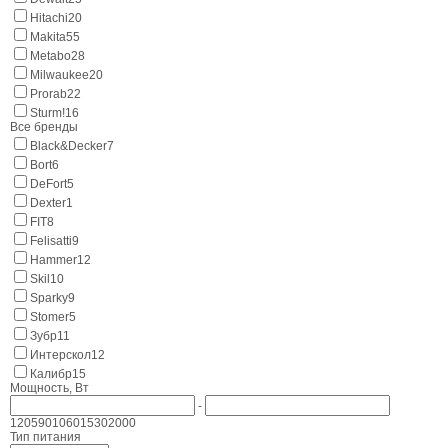
Hitachi
20
Makita
55
Metabo
28
Milwaukee
20
Prorab
22
Sturm!
16
Все бренды
Black&Decker
7
Bort
6
DeFort
5
Dexter
1
FIT
8
Felisatti
9
Hammer
12
Skil
10
Sparky
9
Stomer
5
Зубр
11
Интерскол
12
Калибр
15
Мощность, Вт
-
120
590
1060
1530
2000
Тип питания