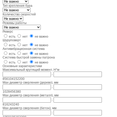
Тип крепления бура
Количество скоростей
Режимы работы
Реверс
есть
нет
не важно
Шуруповерт
есть
нет
не важно
Антивибрационная система
есть
нет
не важно
Система быстрой замены патрона
есть
нет
не важно
Основные характеристики
Максимальный крутящий момент, Н*м
-
8
56
104
152
200
Max диаметр сверления (дерево), мм
-
10
28
45
63
80
Max диаметр сверления (металл), мм
-
8
16
24
32
40
Max диаметр сверления (бетон), мм
-