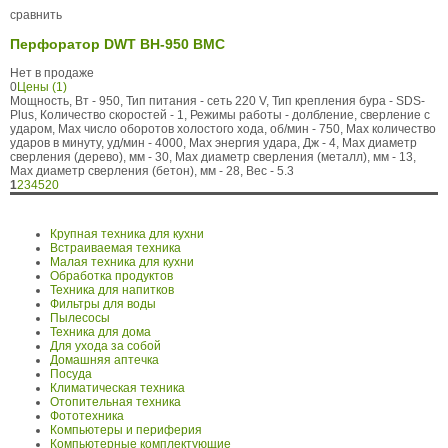
сравнить
Перфоратор DWT BH-950 BMC
Нет в продаже
0
Цены (1)
Мощность, Вт - 950, Тип питания - сеть 220 V, Тип крепления бура - SDS-
Plus, Количество скоростей - 1, Режимы работы - долбление, сверление с
ударом, Max число оборотов холостого хода, об/мин - 750, Max количество
ударов в минуту, уд/мин - 4000, Max энергия удара, Дж - 4, Max диаметр
сверления (дерево), мм - 30, Max диаметр сверления (металл), мм - 13,
Max диаметр сверления (бетон), мм - 28, Вес - 5.3
1
2
3
4
5
20
Крупная техника для кухни
Встраиваемая техника
Малая техника для кухни
Обработка продуктов
Техника для напитков
Фильтры для воды
Пылесосы
Техника для дома
Для ухода за собой
Домашняя аптечка
Посуда
Климатическая техника
Отопительная техника
Фототехника
Компьютеры и периферия
Компьютерные комплектующие