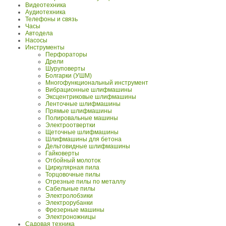
Видеотехника
Аудиотехника
Телефоны и связь
Часы
Автодела
Насосы
Инструменты
Перфораторы
Дрели
Шуруповерты
Болгарки (УШМ)
Многофункциональный инструмент
Вибрационные шлифмашины
Эксцентриковые шлифмашины
Ленточные шлифмашины
Прямые шлифмашины
Полировальные машины
Электроотвертки
Щеточные шлифмашины
Шлифмашины для бетона
Дельтовидные шлифмашины
Гайковерты
Отбойный молоток
Циркулярная пила
Торцовочные пилы
Отрезные пилы по металлу
Сабельные пилы
Электролобзики
Электрорубанки
Фрезерные машины
Электроножницы
Садовая техника