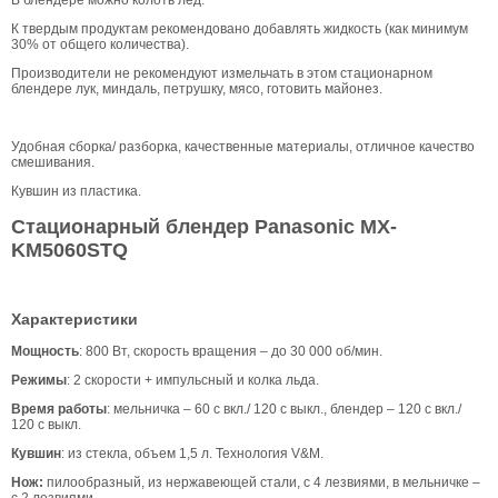
В блендере можно колоть лед.
К твердым продуктам рекомендовано добавлять жидкость (как минимум
30% от общего количества).
Производители не рекомендуют измельчать в этом стационарном
блендере лук, миндаль, петрушку, мясо, готовить майонез.
Удобная сборка/ разборка, качественные материалы, отличное качество
смешивания.
Кувшин из пластика.
Стационарный блендер Panasonic MX-
KM5060STQ
Характеристики
Мощность
: 800 Вт, скорость вращения – до 30 000 об/мин.
Режимы
: 2 скорости + импульсный и колка льда.
Время работы
: мельничка – 60 с вкл./ 120 с выкл., блендер – 120 с вкл./
120 с выкл.
Кувшин
: из стекла, объем 1,5 л. Технология V&M.
Нож:
пилообразный, из нержавеющей стали, с 4 лезвиями, в мельничке –
с 2 лезвиями.