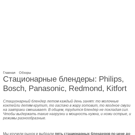
Главная
Обзоры
Стационарные блендеры: Philips,
Bosch, Panasonic, Redmond, Kitfort
Стационарный блендер летом каждый день занят: то молочные
коктейли детям крутит, то гаспачо в жару готовит, то ягодное смузи
на завтраки смешивает. В общем, трудится блендер не покладая сил.
Чтобы выдержать такие нагрузки и мощность нужна, и ножи острые, и
режимы разнообразные.
Мы изучили рынок и выбрали
пять стационарных блендеров по цене до