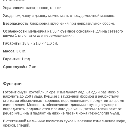
Управление
: электронное, кнопки.
Уход
: нож, чашу и крышку можно мыть в посудомоечной машине.
Безопасность
: блокировка включения при неправильной сборке.
Особенности
: мельничка на 50 г, съемное основание, длина сетевого
шнура 1 м, лопатка для перемешивания.
Габариты
: 18,8 × 21,0 × 41,6 см.
Масса
: 3,6 кг.
Гарантия
: 1 год.
Срок службы
: 7 лет.
Функции
Готовит смузи, коктейли, пюре, измельчает лед. За один раз можно
наколоть до 250 г льда. Кувшин с зауженной формой и ребристыми
стенками обеспечивает хорошее перемешивание продуктов во время
измельчения. Мощность обеспечивает динамическую циркуляцию –
ингредиенты поднимаются с самого дна чаши, затем отскакивают от
ребер кувшина и падают на нижние лезвия ножа (технология V&M).
В стеклянной мельничке возможно сухое и влажное измельчение кофе,
орехов, специй.