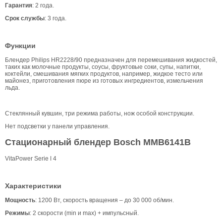
Гарантия
: 2 года.
Срок службы
: 3 года.
Функции
Блендер Philips HR2228/90 предназначен для перемешивания жидкостей,
таких как молочные продукты, соусы, фруктовые соки, супы, напитки,
коктейли, смешивания мягких продуктов, например, жидкое тесто или
майонез, приготовления пюре из готовых ингредиентов, измельчения
льда.
Стеклянный кувшин, три режима работы, нож особой конструкции.
Нет подсветки у панели управления.
Стационарный блендер Bosch MMB6141B
VitaPower Serie ǀ 4
Характеристики
Мощность
: 1200 Вт, скорость вращения – до 30 000 об/мин.
Режимы
: 2 скорости (min и max) + импульсный.