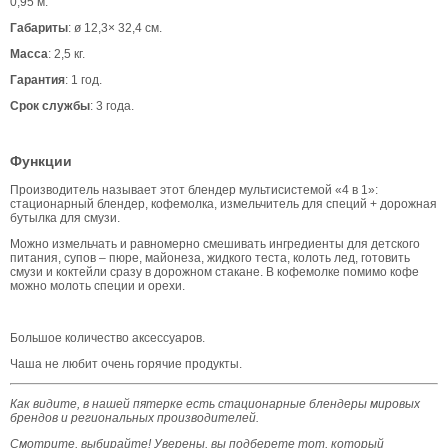
0,95 м.
Габариты
: ø 12,3× 32,4 см.
Масса
: 2,5 кг.
Гарантия
: 1 год.
Срок службы
: 3 года.
Функции
Производитель называет этот блендер мультисистемой «4 в 1»:
стационарный блендер, кофемолка, измельчитель для специй + дорожная
бутылка для смузи.
Можно измельчать и равномерно смешивать ингредиенты для детского
питания, супов – пюре, майонеза, жидкого теста, колоть лед, готовить
смузи и коктейли сразу в дорожном стакане. В кофемолке помимо кофе
можно молоть специи и орехи.
Большое количество аксессуаров.
Чаша не любит очень горячие продукты.
Как видите, в нашей пятерке есть стационарные блендеры мировых
брендов и региональных производителей.
Смотрите, выбирайте! Уверены, вы подберете тот, который