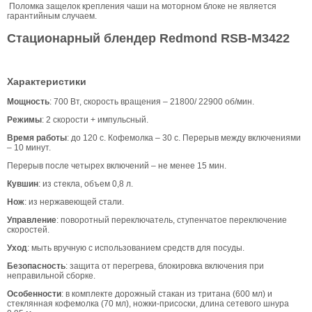
Поломка защелок крепления чаши на моторном блоке не является
гарантийным случаем.
Стационарный блендер Redmond RSB-M3422
Характеристики
Мощность
: 700 Вт, скорость вращения – 21800/ 22900 об/мин.
Режимы
: 2 скорости + импульсный.
Время работы
: до 120 с. Кофемолка – 30 с. Перерыв между включениями
– 10 минут.
Перерыв после четырех включений – не менее 15 мин.
Кувшин
: из стекла, объем 0,8 л.
Нож
: из нержавеющей стали.
Управление
: поворотный переключатель, ступенчатое переключение
скоростей.
Уход
: мыть вручную с использованием средств для посуды.
Безопасность
: защита от перегрева, блокировка включения при
неправильной сборке.
Особенности
: в комплекте дорожный стакан из тритана (600 мл) и
стеклянная кофемолка (70 мл), ножки-присоски, длина сетевого шнура