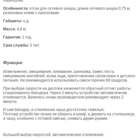
перегрузки.
Особенности
: отсек для сетевого шнура, длина сетевого шнура 0,75 м,
резиновые ножки с присосками
Габариты
: н.д.
Масса
: 4,8 кг.
Гарантия
: 1 год.
Срок службы
: 5 лет.
Функции
Измельчение, смешивание, взбивание, шинковка, замес теста,
смешивание коктейлей, колка льда, приготовление супов-пюре и детского
питания. Не рекомендуется использовать смеси горячее 60 градусов.
При выборе скорости на дисплее начинается обратный отсчет работы
стационарного блендера. Через 2 минуты устройство автоматически
отключается. Включать снова производители рекомендуют через 2
минуты.
И сам блендер, и стеклянная чаша достаточно тяжелые.
Поэтому устройство лучше не убирать в шкаф, а держать на столешнице,
а чашу, особенно с готовой смесью, снимать двумя руками.
Большой выбор скоростей, автоматическое отключение.