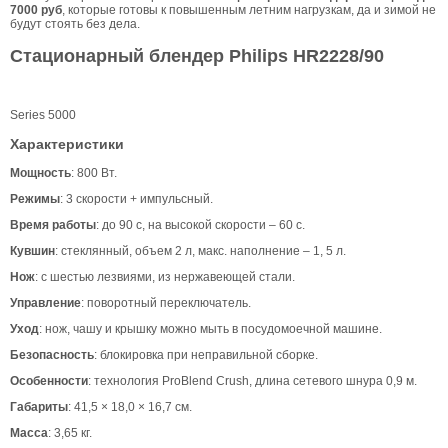
7000 руб
, которые готовы к повышенным летним нагрузкам, да и зимой не
будут стоять без дела.
Стационарный блендер Philips HR2228/90
Series 5000
Характеристики
Мощность
: 800 Вт.
Режимы
: 3 скорости + импульсный.
Время работы
: до 90 с, на высокой скорости – 60 с.
Кувшин
: стеклянный, объем 2 л, макс. наполнение – 1, 5 л.
Нож
: с шестью лезвиями, из нержавеющей стали.
Управление
: поворотный переключатель.
Уход
: нож, чашу и крышку можно мыть в посудомоечной машине.
Безопасность
: блокировка при неправильной сборке.
Особенности
: технология ProBlend Crush, длина сетевого шнура 0,9 м.
Габариты
: 41,5 × 18,0 × 16,7 см.
Масса
: 3,65 кг.