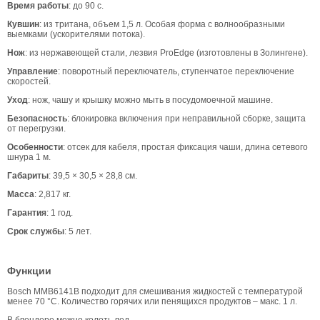
Время работы
: до 90 с.
Кувшин
: из тритана, объем 1,5 л. Особая форма с волнообразными
выемками (ускорителями потока).
Нож
: из нержавеющей стали, лезвия ProEdge (изготовлены в Золингене).
Управление
: поворотный переключатель, ступенчатое переключение
скоростей.
Уход
: нож, чашу и крышку можно мыть в посудомоечной машине.
Безопасность
: блокировка включения при неправильной сборке, защита
от перегрузки.
Особенности
: отсек для кабеля, простая фиксация чаши, длина сетевого
шнура 1 м.
Габариты
: 39,5 × 30,5 × 28,8 см.
Масса
: 2,817 кг.
Гарантия
: 1 год.
Срок службы
: 5 лет.
Функции
Bosch MMB6141B подходит для смешивания жидкостей с температурой
менее 70 °C. Количество горячих или пенящихся продуктов – макс. 1 л.