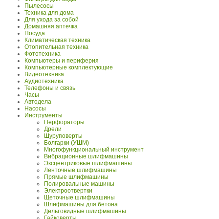
Пылесосы
Техника для дома
Для ухода за собой
Домашняя аптечка
Посуда
Климатическая техника
Отопительная техника
Фототехника
Компьютеры и периферия
Компьютерные комплектующие
Видеотехника
Аудиотехника
Телефоны и связь
Часы
Автодела
Насосы
Инструменты
Перфораторы
Дрели
Шуруповерты
Болгарки (УШМ)
Многофункциональный инструмент
Вибрационные шлифмашины
Эксцентриковые шлифмашины
Ленточные шлифмашины
Прямые шлифмашины
Полировальные машины
Электроотвертки
Щеточные шлифмашины
Шлифмашины для бетона
Дельтовидные шлифмашины
Гайковерты