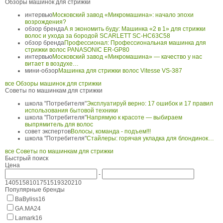
Обзоры машинок для стрижки
интервью
Московский завод «Микромашина»: начало эпохи
возрождения?
обзор бренда
А я экономить буду: Машинка «2 в 1» для стрижки
волос и ухода за бородой SCARLETT SC-HC63C58
обзор бренда
Профессионал: Профессиональная машинка для
стрижки волос PANASONIC ER-GP80
интервью
Московский завод «Микромашина» — качество у нас
витает в воздухе…
мини-обзор
Машинка для стрижки волос Vitesse VS-387
все Обзоры машинок для стрижки
Советы по машинкам для стрижки
школа "Потребителя"
Эксплуатируй верно: 17 ошибок и 17 правил
использования бытовой техники
школа "Потребителя"
Напрямую к красоте — выбираем
выпрямитель для волос
совет экспертов
Волосы, команда - подъем!!!
школа "Потребителя"
Стайлеры: горячая укладка для блондинок…
все Советы по машинкам для стрижки
Быстрый поиск
Цена
-
140
5158
10175
15193
20210
Популярные бренды
BaByliss
16
GA.MA
24
Lamark
16