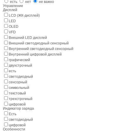
есть
нет
не важно
Управление
Дисплей
LCD (ЖК-дисплей)
LED
OLED
VFD
Внешний LED дисплей
Внешний светодиодный сенсорный
Внутренний светодиодный сенсорный
Внутренний цифровой дисплей
графический
двухстрочный
есть
светодиодный
сенсорный
символьный
текстовый
трехстрочный
цифровой
Индикатор заряда
Есть
светодиодный
цифровой
Особенности