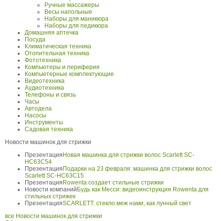
Ручные массажеры
Весы напольные
Наборы для маникюра
Наборы для педикюра
Домашняя аптечка
Посуда
Климатическая техника
Отопительная техника
Фототехника
Компьютеры и периферия
Компьютерные комплектующие
Видеотехника
Аудиотехника
Телефоны и связь
Часы
Автодела
Насосы
Инструменты
Садовая техника
Новости машинок для стрижки
Презентация
Новая машинка для стрижки волос Scarlett SC-
HC63C54
Презентация
Подарки на 23 февраля: машинка для стрижки волос
Scarlett SC-HC63C15
Презентация
Rowenta создает стильные стрижки
Новости компаний
Будь как Месси: видеоинструкция Rowenta для
стильных стрижек
Презентация
SCARLETT: стекло меж нами, как лунный свет
все Новости машинок для стрижки