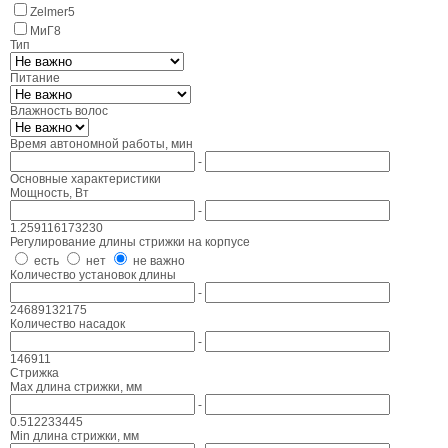
Zelmer
5
МиГ
8
Тип
Питание
Влажность волос
Время автономной работы, мин
-
Основные характеристики
Мощность, Вт
-
1.2
59
116
173
230
Регулирование длины стрижки на корпусе
есть
нет
не важно
Количество установок длины
-
2
46
89
132
175
Количество насадок
-
1
4
6
9
11
Стрижка
Max длина стрижки, мм
-
0.5
12
23
34
45
Min длина стрижки, мм