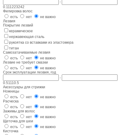
-
0.1
11
22
32
42
Филировка волос
есть
нет
не важно
Лезвия
Покрытие лезвий
керамическое
нержавеющая сталь
рукоятка со вставками из эластомера
титан
Самозатачиваемые лезвия
есть
нет
не важно
Лезвие не требует смазки
есть
нет
не важно
Срок эксплуатации лезвия, год
-
0.5
1
1
1
0.5
Аксессуары для стрижки
Ножницы
есть
нет
не важно
Расческа
есть
нет
не важно
Зажимы для волос
есть
нет
не важно
Щеточка для шеи
есть
нет
не важно
Кисточка