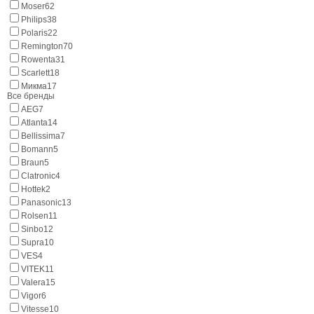
Moser
62
Philips
38
Polaris
22
Remington
70
Rowenta
31
Scarlett
18
Микма
17
Все бренды
AEG
7
Atlanta
14
Bellissima
7
Bomann
5
Braun
5
Clatronic
4
Hottek
2
Panasonic
13
Rolsen
11
Sinbo
12
Supra
10
VES
4
VITEK
11
Valera
15
Vigor
6
Vitesse
10