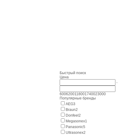
Быстрый поиск
Цена
-
600
6200
11800
17400
23000
Популярные бренды
AEG
3
Braun
2
Donfeel
2
Megasonex
1
Panasonic
5
Ultrasonex
2