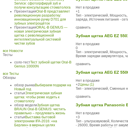
Service: сфотогрфируй зуб и
получи консультацию стоматолога
Нет в продаже
Презентация
Oral-B представляет
+1
революционную разработку:
Тип - электрический, Мощность,
инновационную ручку D701 для
заряда, Источник питания - сеть
зубных электрощёток
Презентация
ORAL-B GENIUS —
сравнить
новая электрическая зубная
щетка с революционной
Зубная щетка AEG EZ 550
интеллектуальной системой
чистки зубов
Нет в продаже
0
все Новости
Тип - электрический, Мощность, 
Тесты
Время зарядки аккумулятора, час
соло-тест
Тест зубной щетки Oral-B
сравнить
Genius 10000N
Зубная щетка AEG EZ 550
все Тесты
Обзоры
Нет в продаже
+2
Цены (1)
обзор рынка
Выбираем подарки на
Тип - электрический, Сменные на
Новый год
статья
Электрическая зубная
сравнить
щетка: чтобы реже ходить к
стоматологу
Зубная щетка Panasonic 
обзор модели
Зубная щетка
BRAUN Oral-B GENIUS: чистить
правильно – продлевать жизнь
Нет в продаже
статья
Выставка бытовой
+3
электроники IFA-2016: «на
Тип - ультразвуковой, Количест
Берлин» в мирных целях
- 26000, Время работы от аккум