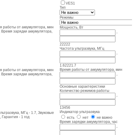
VES
1
Тип
Режимы
мя работы от аккумулятора, мин
Мощность, Вт
, Время зарядки аккумулятора,
-
2
2
2
2
2
Частота ультразвука, МГц
-
1.6
2
2
2
1.7
Время работы от аккумулятора, мин
мя работы от аккумулятора, мин
, Время зарядки аккумулятора,
-
Основные характеристики
Количество режимов работы
-
1
3
4
5
6
Индикатор ультразвука
ьтразвука, МГц - 1.7, Звуковые
 Гарантия - 1 год
есть
нет
не важно
Время зарядки аккумулятора, час
-