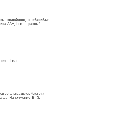
ковые колебания, колебаний/мин
ипа ААА, Цвет - красный ,
тия - 1 год
катор ультразвука, Частота
ряда, Напряжение, В - 3,