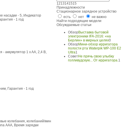
12
13
14
15
15
Принадлежности
Стационарное зарядное устройство
е насадки - 5, Индикатор
есть
нет
не важно
арантия - 1 год
Найти подходящие модели
Обсуждаемые статьи
Обзор
Выставка бытовой
электроники IFA-2016: «на
Берлин» в мирных целях
0
Обзор
Мини-обзор ирригатора
полости рта Waterpik WP-100 E2
- аккумулятор 1 x AA, 2,4 В,
Ultra
1
Совет
Не прячь свою улыбку
голливудскую... От ирригатора.
1
ним, Гарантия - 1 год
ковые колебания, колебаний/мин
типа ААА, Время зарядки