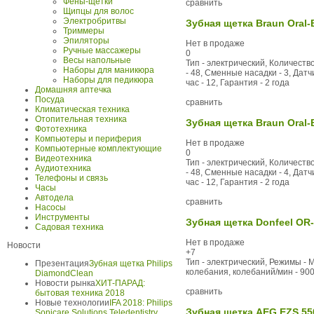
Фены-щетки
сравнить
Щипцы для волос
Электробритвы
Зубная щетка Braun Oral-
Триммеры
Эпиляторы
Нет в продаже
Ручные массажеры
0
Весы напольные
Тип - электрический, Количеств
Наборы для маникюра
- 48, Сменные насадки - 3, Дат
Наборы для педикюра
час - 12, Гарантия - 2 года
Домашняя аптечка
Посуда
сравнить
Климатическая техника
Отопительная техника
Зубная щетка Braun Oral-
Фототехника
Компьютеры и периферия
Нет в продаже
Компьютерные комплектующие
0
Видеотехника
Тип - электрический, Количеств
Аудиотехника
- 48, Сменные насадки - 4, Дат
Телефоны и связь
час - 12, Гарантия - 2 года
Часы
Автодела
сравнить
Насосы
Инструменты
Зубная щетка Donfeel OR-
Садовая техника
Нет в продаже
Новости
+7
Тип - электрический, Режимы - 
Презентация
Зубная щетка Philips
колебания, колебаний/мин - 9000
DiamondClean
Новости рынка
ХИТ-ПАРАД:
сравнить
бытовая техника 2018
Новые технологии
IFA 2018: Philips
Зубная щетка AEG EZS 55
Sonicare Solutions Teledentistry