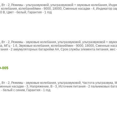
, Вт - 2, Режимы - ультразвуковой, ультразвуковой + звуковые колебания, Инди
ые колебания, колебаний/мин - 9000, 18000, Сменные насадки - 4, Индикатор за
 В, Цвет - белый, Гарантия - 1 год
, Вт - 2, Режимы - звуковые колебания, ультразвуковой, ультразвуковой + зву
ка, МГц - 1.6, Звуковые колебания, колебаний/мин - 9000, 18000, Сменные наса
тания - 2 аккумуляторных батарейки АА, Срок службы элемента питания, мес - 
D-005
 Вт - 2, Режимы - звуковые колебания, ультразвуковой, Частота ультразвука, М
менные насадки - 3, Напряжение, В - 3, Источник питания - 2 пальчиковых ба
 - белый с синим, Гарантия - 1 год