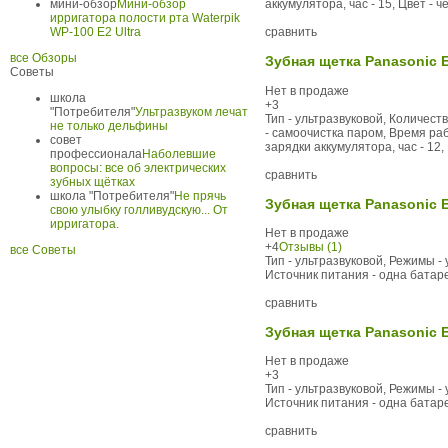
мини-обзор
Мини-обзор
аккумулятора, час - 15, Цвет - ч
ирригатора полости рта Waterpik
WP-100 E2 Ultra
сравнить
все Обзоры
Зубная щетка Panasonic 
Советы
Нет в продаже
школа
+3
"Потребителя"
Ультразвуком лечат
Тип - ультразвуковой, Количест
не только дельфины
- самоочистка паром, Время раб
совет
зарядки аккумулятора, час - 12,
профессионала
Наболевшие
вопросы: все об электрических
сравнить
зубных щётках
школа "Потребителя"
Не прячь
Зубная щетка Panasonic 
свою улыбку голливудскую... От
ирригатора.
Нет в продаже
+4
Отзывы (1)
все Советы
Тип - ультразвуковой, Режимы -
Источник питания - одна батарей
сравнить
Зубная щетка Panasonic 
Нет в продаже
+3
Тип - ультразвуковой, Режимы -
Источник питания - одна батарей
сравнить