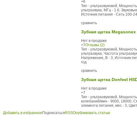
+6
Тип - ультразвуковой, Мощность
ультразвука, МГц - 1.6, Звуков
Источник питания - Сеть 100-240
сравнить
Зубная щетка Megasonex
Нет в продаже
+7
Отзывы (2)
Тип - ультразвуковой, Мощность
ультразвука, Частота ультразву
Напряжение, В - 3, Источник пи
год
сравнить
Зубная щетка Donfeel HS
Нет в продаже
+7
Тип - ультразвуковой, Мощность,
колебаний/мин - 9000, 18000, С
элемента питания, мес - 3, Цвет
Добавить в избранное
Подписаться
RSS
Опубликовать статью