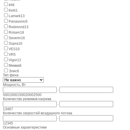
Irit
4
Kelli
1
Lamark
13
Panasonic
6
Redmond
13
Rolsen
18
Severin
16
Supra
16
VES
10
VR
5
Vigor
12
Микма
6
Элис
6
Тип фена
Мощность, Вт
-
500
1000
1500
2000
2500
Количество режимов нагрева
-
1
3
4
6
7
Количество скоростей воздушного потока
-
1
2
3
4
5
Основные характеристики