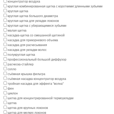
концентратор воздуха
круглая комбинированная щетка с короткими/ длинными зубьями
круглая щетка
круглая щетка большого диаметра
круглая щетка для укладки локонов
круглая щетка с убирающимися зубьями
малая щетка
насадка-щетка со смешанной щетиной
насадка для прикорневого объема
насадка для расчесывания
насадка для укладки волос
полукруглая щетка
профессиональный большой диффузор
расческа-стайлер
сопло
съёмная крышка фильтра
съёмная насадка концентратор воздуха
тройная насадка для эффекта "волна"
фен
циклон
шетка для концентрированной термоукладки
щетка
щетка для крупных локонов
щетка для мелких локонов