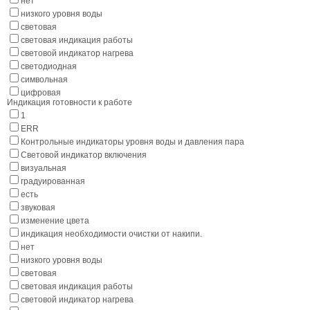
нет
низкого уровня воды
световая
световая индикация работы
световой индикатор нагрева
светодиодная
символьная
цифровая
Индикация готовности к работе
1
ERR
Контрольные индикаторы уровня воды и давления пара
Световой индикатор включения
визуальная
градуированная
есть
звуковая
изменение цвета
индикация необходимости очистки от накипи.
нет
низкого уровня воды
световая
световая индикация работы
световой индикатор нагрева