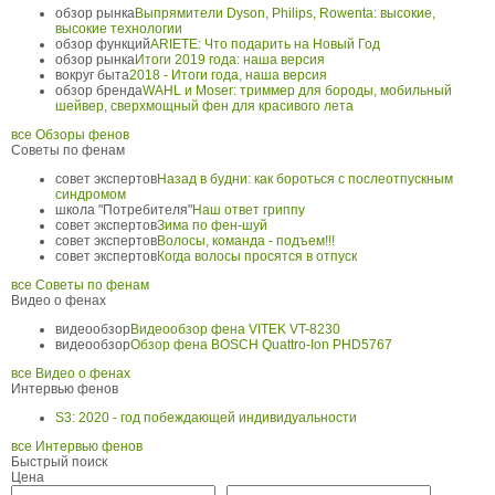
обзор рынка
Выпрямители Dyson, Philips, Rowenta: высокие,
высокие технологии
обзор функций
ARIETE: Что подарить на Новый Год
обзор рынка
Итоги 2019 года: наша версия
вокруг быта
2018 - Итоги года, наша версия
обзор бренда
WAHL и Moser: триммер для бороды, мобильный
шейвер, сверхмощный фен для красивого лета
все Обзоры фенов
Советы по фенам
совет экспертов
Назад в будни: как бороться с послеотпускным
синдромом
школа "Потребителя"
Наш ответ гриппу
совет экспертов
Зима по фен-шуй
совет экспертов
Волосы, команда - подъем!!!
совет экспертов
Когда волосы просятся в отпуск
все Советы по фенам
Видео о фенах
видеообзор
Видеообзор фена VITEK VT-8230
видеообзор
Обзор фена BOSCH Quattro-Ion PHD5767
все Видео о фенах
Интервью фенов
S3: 2020 - год побеждающей индивидуальности
все Интервью фенов
Быстрый поиск
Цена