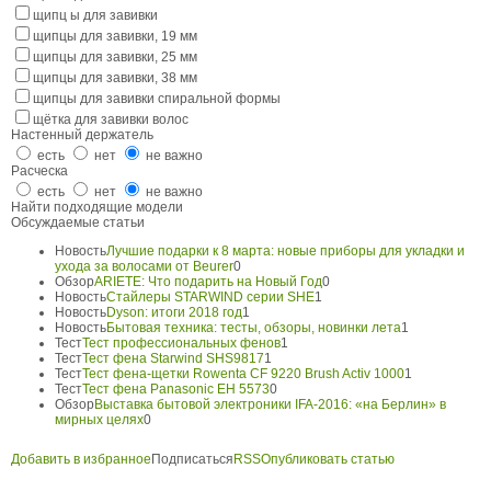
щипц ы для завивки
щипцы для завивки, 19 мм
щипцы для завивки, 25 мм
щипцы для завивки, 38 мм
щипцы для завивки спиральной формы
щётка для завивки волос
Настенный держатель
есть
нет
не важно
Расческа
есть
нет
не важно
Найти подходящие модели
Обсуждаемые статьи
Новость
Лучшие подарки к 8 марта: новые приборы для укладки и
ухода за волосами от Beurer
0
Обзор
ARIETE: Что подарить на Новый Год
0
Новость
Стайлеры STARWIND серии SHE
1
Новость
Dyson: итоги 2018 год
1
Новость
Бытовая техника: тесты, обзоры, новинки лета
1
Тест
Тест профессиональных фенов
1
Тест
Тест фена Starwind SHS9817
1
Тест
Тест фена-щетки Rowenta CF 9220 Brush Activ 1000
1
Тест
Тест фена Panasonic EH 5573
0
Обзор
Выставка бытовой электроники IFA-2016: «на Берлин» в
мирных целях
0
Добавить в избранное
Подписаться
RSS
Опубликовать статью