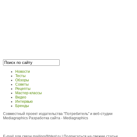
Новости
Тесты
Обзоры
Советы
Рецепты
Мастер-классы
Видео
Интервью
Бренды
Совместный проект издательства "Потребитель" и веб-студии
Mediagraphics
Разработка сайта
- Mediagraphics
E-mail для связи
mailing@btest.ru
|
Подписаться на свежие статьи