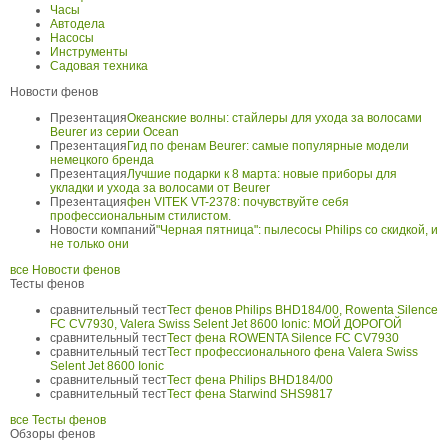
Часы
Автодела
Насосы
Инструменты
Садовая техника
Новости фенов
Презентация
Океанские волны: стайлеры для ухода за волосами
Beurer из серии Ocean
Презентация
Гид по фенам Beurer: самые популярные модели
немецкого бренда
Презентация
Лучшие подарки к 8 марта: новые приборы для
укладки и ухода за волосами от Beurer
Презентация
фен VITEK VT-2378: почувствуйте себя
профессиональным стилистом.
Новости компаний
"Черная пятница": пылесосы Philips со скидкой, и
не только они
все Новости фенов
Тесты фенов
сравнительный тест
Тест фенов Philips BHD184/00, Rowenta Silence
FC CV7930, Valera Swiss Selent Jet 8600 Ionic: МОЙ ДОРОГОЙ
сравнительный тест
Тест фена ROWENTA Silence FC CV7930
сравнительный тест
Тест профессионального фена Valera Swiss
Selent Jet 8600 Ionic
сравнительный тест
Тест фена Philips BHD184/00
сравнительный тест
Тест фена Starwind SHS9817
все Тесты фенов
Обзоры фенов