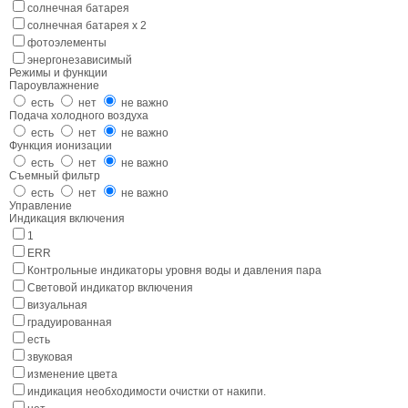
солнечная батарея
солнечная батарея x 2
фотоэлементы
энергонезависимый
Режимы и функции
Пароувлажнение
есть
нет
не важно
Подача холодного воздуха
есть
нет
не важно
Функция ионизации
есть
нет
не важно
Съемный фильтр
есть
нет
не важно
Управление
Индикация включения
1
ERR
Контрольные индикаторы уровня воды и давления пара
Световой индикатор включения
визуальная
градуированная
есть
звуковая
изменение цвета
индикация необходимости очистки от накипи.