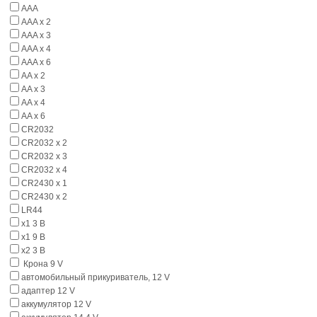
AAA
AAA x 2
AAA x 3
AAA x 4
AAA x 6
AA x 2
AA x 3
AA x 4
AA x 6
CR2032
CR2032 x 2
CR2032 x 3
CR2032 x 4
CR2430 x 1
CR2430 x 2
LR44
x1 3 В
x1 9 В
x2 3 В
Крона 9 V
автомобильный прикуриватель, 12 V
адаптер 12 V
аккумулятор 12 V