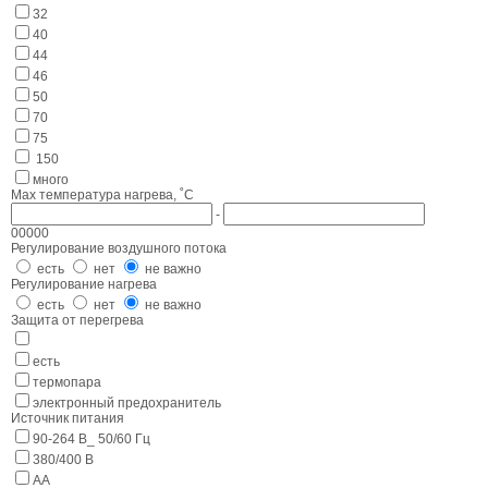
32
40
44
46
50
70
75
150
много
Max температура нагрева, ˚С
-
0
0
0
0
0
Регулирование воздушного потока
есть
нет
не важно
Регулирование нагрева
есть
нет
не важно
Защита от перегрева
есть
термопара
электронный предохранитель
Источник питания
90-264 В_ 50/60 Гц
380/400 В
AA