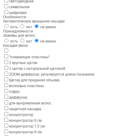
светодиодная
символьная
цифровая
Особенности
Автоматическое вращение насадки
есть
нет
не важно
Принадлежности
Зажимы для волос
есть
нет
не важно
Насадки фена
"плавающие пластины"
2 круглые щетки
2 щетки с натуральной щетиной
ZOOM-диффузор: регулируется длина пальчиков
Щетка для придания объема
волновые пластины
гофре
диффузор
для выпрямления волос
защитная насадка
концентратор
концентратор 6 см
концентратор 7,5 см
концентратор 8 см