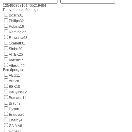
-
125
4968
9810
14652
19494
Популярные бренды
Bosch
31
Philips
32
Polaris
19
Remington
33
Rowenta
63
Scarlett
31
Sinbo
20
VITEK
25
Valera
57
Vitesse
22
Все бренды
AEG
11
Arnica
1
BBK
18
BaByliss
12
Bomann
14
Braun
2
Dyson
1
Endever
6
Energy
4
GA.MA
8
Hottek
7