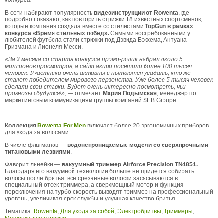
конкурса.
В сети набирают популярность
видеоинструкции от Rowenta
, где
подробно показано, как повторить стрижки 18 известных спортсменов,
которые компания создала вместе со стилистами
TopGun в рамках
конкурса «Время стильных побед».
Самыми востребованными у
любителей футбола стали стрижки под Дэвида Бэкхема, Антуана
Гризмана и Лионеля Месси.
«За 3 месяца со старта конкурса промо-ролик набрал около 5
миллионов просмотров, а сайт акции посетили более 100 тысяч
человек. Участники очень активны и пытаются угадать, кто же
станет победителем мирового первенства. Уже более 5 тысяч человек
сделали свои ставки. Будет очень интересно посмотреть, чьи
прогнозы сбудутся!»
, — отмечает
Мария Подымская
, менеджер по
маркетинговым коммуникациям группы компаний SEB Groupe.
Коллекция
Rowenta For Men
включает более 20 эргономичных приборов
для ухода за волосами.
В числе флагманов —
водонепроницаемые модели со сверхпрочными
титановыми лезвиями
.
Фаворит линейки —
вакуумный триммер Airforce Precision TN4851.
Благодаря его вакуумной технологии больше не придется собирать
волосы после бритья: все срезанные волоски засасываются в
специальный отсек триммера, а сверхмощный мотор и функция
переключения на турбо-скорость выводят триммер на профессиональный
уровень, увеличивая срок службы и улучшая качество бритья.
Тематика:
Rowenta
,
Для ухода за собой
,
Электробритвы
,
Триммеры
,