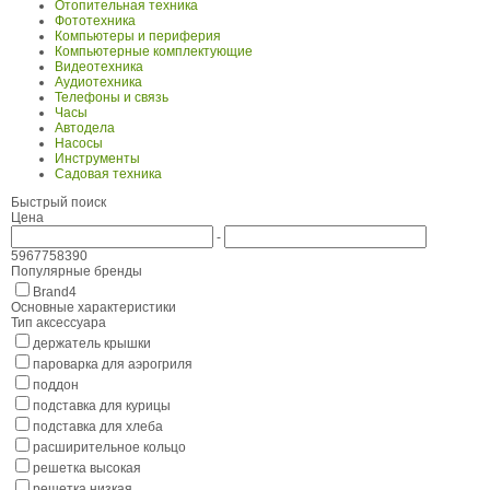
Отопительная техника
Фототехника
Компьютеры и периферия
Компьютерные комплектующие
Видеотехника
Аудиотехника
Телефоны и связь
Часы
Автодела
Насосы
Инструменты
Садовая техника
Быстрый поиск
Цена
-
59
67
75
83
90
Популярные бренды
Brand
4
Основные характеристики
Тип аксессуара
держатель крышки
пароварка для аэрогриля
поддон
подставка для курицы
подставка для хлеба
расширительное кольцо
решетка высокая
решетка низкая