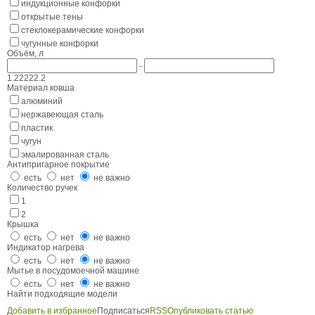
индукционные конфорки
открытые тены
стеклокерамические конфорки
чугунные конфорки
Объём, л
-
1.2
2
2
2
2.2
Материал ковша
алюминий
нержавеющая сталь
пластик
чугун
эмалированная сталь
Антипригарное покрытие
есть
нет
не важно
Количество ручек
1
2
Крышка
есть
нет
не важно
Индикатор нагрева
есть
нет
не важно
Мытье в посудомоечной машине
есть
нет
не важно
Найти подходящие модели
Добавить в избранное
Подписаться
RSS
Опубликовать статью