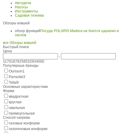
Автодела
Насосы
Инструменты
Садовая техника
Обзоры ковшей
обзор функций
Посуда POLARIS Madera не боится царапин и
сколов
все Обзоры ковшей
Быстрый поиск
Цена
-
1170
1878
2585
3293
4000
Популярные бренды
Oursson
1
Pensofal
3
Tefal
9
Основные характеристики
Форма
квадратная
круглая
овальная
прямоугольная
Способ нагрева
газовые конфорки
галогеновые конфорки