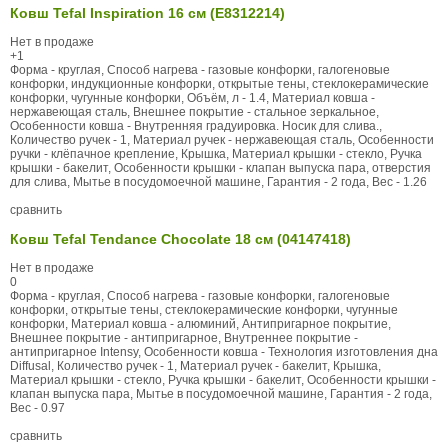
Ковш Tefal Inspiration 16 см (E8312214)
Нет в продаже
+1
Форма - круглая, Способ нагрева - газовые конфорки, галогеновые
конфорки, индукционные конфорки, открытые тены, стеклокерамические
конфорки, чугунные конфорки, Объём, л - 1.4, Материал ковша -
нержавеющая сталь, Внешнее покрытие - стальное зеркальное,
Особенности ковша - Внутренняя градуировка. Носик для слива.,
Количество ручек - 1, Материал ручек - нержавеющая сталь, Особенности
ручки - клёпачное крепление, Крышка, Материал крышки - стекло, Ручка
крышки - бакелит, Особенности крышки - клапан выпуска пара, отверстия
для слива, Мытье в посудомоечной машине, Гарантия - 2 года, Вес - 1.26
сравнить
Ковш Tefal Tendance Chocolate 18 см (04147418)
Нет в продаже
0
Форма - круглая, Способ нагрева - газовые конфорки, галогеновые
конфорки, открытые тены, стеклокерамические конфорки, чугунные
конфорки, Материал ковша - алюминий, Антипригарное покрытие,
Внешнее покрытие - антипригарное, Внутреннее покрытие -
антипригарное Intensy, Особенности ковша - Технология изготовления дна
Diffusal, Количество ручек - 1, Материал ручек - бакелит, Крышка,
Материал крышки - стекло, Ручка крышки - бакелит, Особенности крышки -
клапан выпуска пара, Мытье в посудомоечной машине, Гарантия - 2 года,
Вес - 0.97
сравнить