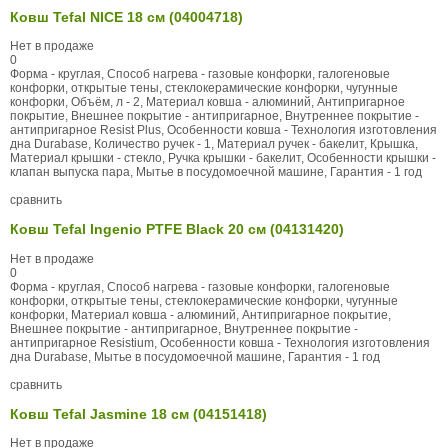
Ковш Tefal NICE 18 см (04004718)
Нет в продаже
0
Форма - круглая, Способ нагрева - газовые конфорки, галогеновые
конфорки, открытые тены, стеклокерамические конфорки, чугунные
конфорки, Объём, л - 2, Материал ковша - алюминий, Антипригарное
покрытие, Внешнее покрытие - антипригарное, Внутреннее покрытие -
антипригарное Resist Plus, Особенности ковша - Технология изготовления
дна Durabase, Количество ручек - 1, Материал ручек - бакелит, Крышка,
Материал крышки - стекло, Ручка крышки - бакелит, Особенности крышки -
клапан выпуска пара, Мытье в посудомоечной машине, Гарантия - 1 год
сравнить
Ковш Tefal Ingenio PTFE Black 20 см (04131420)
Нет в продаже
0
Форма - круглая, Способ нагрева - газовые конфорки, галогеновые
конфорки, открытые тены, стеклокерамические конфорки, чугунные
конфорки, Материал ковша - алюминий, Антипригарное покрытие,
Внешнее покрытие - антипригарное, Внутреннее покрытие -
антипригарное Resistium, Особенности ковша - Технология изготовления
дна Durabase, Мытье в посудомоечной машине, Гарантия - 1 год
сравнить
Ковш Tefal Jasmine 18 см (04151418)
Нет в продаже