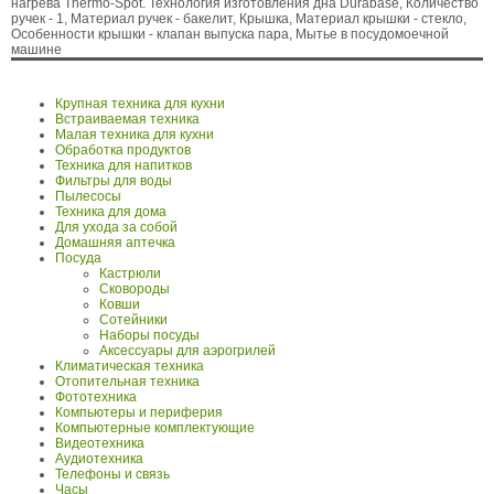
нагрева Thermo-Spot. Технология изготовления дна Durabase, Количество
ручек - 1, Материал ручек - бакелит, Крышка, Материал крышки - стекло,
Особенности крышки - клапан выпуска пара, Мытье в посудомоечной
машине
Крупная техника для кухни
Встраиваемая техника
Малая техника для кухни
Обработка продуктов
Техника для напитков
Фильтры для воды
Пылесосы
Техника для дома
Для ухода за собой
Домашняя аптечка
Посуда
Кастрюли
Сковороды
Ковши
Сотейники
Наборы посуды
Аксессуары для аэрогрилей
Климатическая техника
Отопительная техника
Фототехника
Компьютеры и периферия
Компьютерные комплектующие
Видеотехника
Аудиотехника
Телефоны и связь
Часы