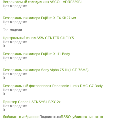
Встраиваемый холодильник ASCOLI ADRF229BI
Нет в продаже
-1
Беззеркальная камера Fujifilm X-E4 Kit 27 мм
Нет в продаже
+1
Топ-модели
Центральный канал ASW CENTER CHELYS
Нет в продаже
0
Беззеркальная камера Fujifilm X-H1 Body
Нет в продаже
+1
Беззеркальная камера Sony Alpha 7S III (ILCE-7SM3)
Нет в продаже
0
Беззеркальный фотоаппарат Panasonic Lumix DMC-G7 Body
Нет в продаже
0
Принтер Canon i-SENSYS LBP312x
Нет в продаже
0
Добавить в избранное
Подписаться
RSS
Опубликовать статью