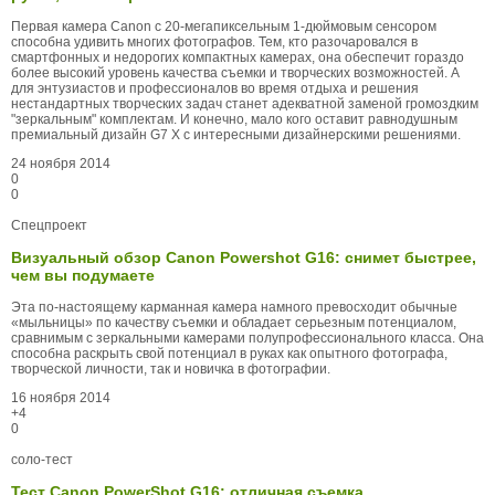
Первая камера Canon с 20-мегапиксельным 1-дюймовым сенсором
способна удивить многих фотографов. Тем, кто разочаровался в
смартфонных и недорогих компактных камерах, она обеспечит гораздо
более высокий уровень качества съемки и творческих возможностей. А
для энтузиастов и профессионалов во время отдыха и решения
нестандартных творческих задач станет адекватной заменой громоздким
"зеркальным" комплектам. И конечно, мало кого оставит равнодушным
премиальный дизайн G7 X с интересными дизайнерскими решениями.
24 ноября 2014
0
0
Спецпроект
Визуальный обзор Canon Powershot G16: снимет быстрее,
чем вы подумаете
Эта по-настоящему карманная камера намного превосходит обычные
«мыльницы» по качеству съемки и обладает серьезным потенциалом,
сравнимым с зеркальными камерами полупрофессионального класса. Она
способна раскрыть свой потенциал в руках как опытного фотографа,
творческой личности, так и новичка в фотографии.
16 ноября 2014
+4
0
соло-тест
Тест Canon PowerShot G16: отличная съемка