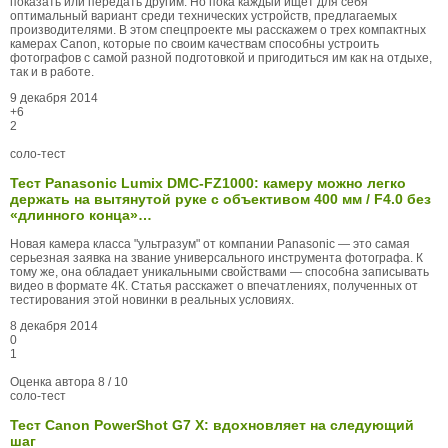
показать или передать другим. Но пока каждый ищет для себя
оптимальный вариант среди технических устройств, предлагаемых
производителями. В этом спецпроекте мы расскажем о трех компактных
камерах Canon, которые по своим качествам способны устроить
фотографов с самой разной подготовкой и пригодиться им как на отдыхе,
так и в работе.
9 декабря 2014
+6
2
соло-тест
Тест Panasonic Lumix DMC-FZ1000: камеру можно легко
держать на вытянутой руке с объективом 400 мм / F4.0 без
«длинного конца»…
Новая камера класса "ультразум" от компании Panasonic — это самая
серьезная заявка на звание универсального инструмента фотографа. К
тому же, она обладает уникальными свойствами — способна записывать
видео в формате 4К. Статья расскажет о впечатлениях, полученных от
тестирования этой новинки в реальных условиях.
8 декабря 2014
0
1
Оценка автора
8 / 10
соло-тест
Тест Canon PowerShot G7 X: вдохновляет на следующий
шаг