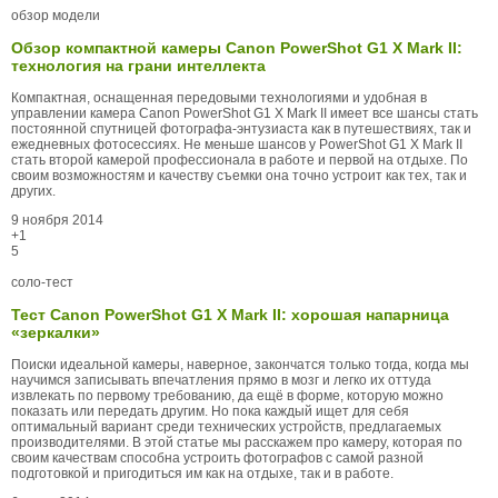
обзор модели
Обзор компактной камеры Canon PowerShot G1 X Mark II:
технология на грани интеллекта
Компактная, оснащенная передовыми технологиями и удобная в
управлении камера Canon PowerShot G1 X Mark II имеет все шансы стать
постоянной спутницей фотографа-энтузиаста как в путешествиях, так и
ежедневных фотосессиях. Не меньше шансов у PowerShot G1 X Mark II
стать второй камерой профессионала в работе и первой на отдыхе. По
своим возможностям и качеству съемки она точно устроит как тех, так и
других.
9 ноября 2014
+1
5
соло-тест
Тест Canon PowerShot G1 X Mark II: хорошая напарница
«зеркалки»
Поиски идеальной камеры, наверное, закончатся только тогда, когда мы
научимся записывать впечатления прямо в мозг и легко их оттуда
извлекать по первому требованию, да ещё в форме, которую можно
показать или передать другим. Но пока каждый ищет для себя
оптимальный вариант среди технических устройств, предлагаемых
производителями. В этой статье мы расскажем про камеру, которая по
своим качествам способна устроить фотографов с самой разной
подготовкой и пригодиться им как на отдыхе, так и в работе.