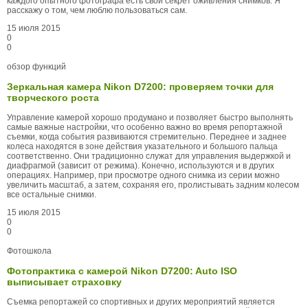
каждого опытного фотографа есть свой секрет оживления снимков. Я
расскажу о том, чем люблю пользоваться сам.
15 июля 2015
0
0
обзор функций
Зеркальная камера Nikon D7200: проверяем точки для
творческого роста
Управление камерой хорошо продумано и позволяет быстро выполнять
самые важные настройки, что особенно важно во время репортажной
съемки, когда события развиваются стремительно. Переднее и заднее
колеса находятся в зоне действия указательного и большого пальца
соответственно. Они традиционно служат для управления выдержкой и
диафрагмой (зависит от режима). Конечно, используются и в других
операциях. Например, при просмотре одного снимка из серии можно
увеличить масштаб, а затем, сохраняя его, пролистывать задним колесом
все остальные снимки.
15 июля 2015
0
0
Фотошкола
Фотопрактика с камерой Nikon D7200: Auto ISO
выписывает страховку
Съемка репортажей со спортивных и других мероприятий является