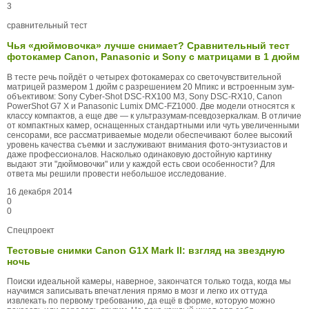
3
сравнительный тест
Чья «дюймовочка» лучше снимает? Сравнительный тест
фотокамер Canon, Panasonic и Sony с матрицами в 1 дюйм
В тесте речь пойдёт о четырех фотокамерах со светочувствительной
матрицей размером 1 дюйм с разрешением 20 Мпикс и встроенным зум-
объективом: Sony Cyber-Shot DSC-RX100 М3, Sony DSC-RX10, Canon
PowerShot G7 X и Panasonic Lumix DMC-FZ1000. Две модели относятся к
классу компактов, а еще две — к ультразумам-псевдозеркалкам. В отличие
от компактных камер, оснащенных стандартными или чуть увеличенными
сенсорами, все рассматриваемые модели обеспечивают более высокий
уровень качества съемки и заслуживают внимания фото-энтузиастов и
даже профессионалов. Насколько одинаковую достойную картинку
выдают эти "дюймовочки" или у каждой есть свои особенности? Для
ответа мы решили провести небольшое исследование.
16 декабря 2014
0
0
Спецпроект
Тестовые снимки Canon G1X Mark II: взгляд на звездную
ночь
Поиски идеальной камеры, наверное, закончатся только тогда, когда мы
научимся записывать впечатления прямо в мозг и легко их оттуда
извлекать по первому требованию, да ещё в форме, которую можно