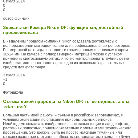
6 июля 2014
0
0
обзор функций
Зеркальная Камера Nikon DF: функционал, достойный
профессионала
В недалеком прошлом компания Nikon создавала фотокамеры с
полноразмерной матрицей только для профессиональных репортеров.
Размер такой матрицы совпадает с традиционным пленочным кадром
36х24 мм. На камере с полноразмерной матрицей можно с успехом
применять светосильную оптику и точно контролировать глубину резко
изображаемого пространства, это одно из основных выразительных
средств для фотографа.
3 июля 2014
+1
0
Фотошкола
Cъемка дикой природы на Nikon DF: ты ее видишь, а она
тебя - нет?
Большая часть моей работы – съемка в российских заповедниках, в
условиях экспедиций по описанию природы разных регионов.
Необходимо создавать изображения, рассказывающие о ландшафтах,
растениях, животных, причем обязательно с элементами экологического
просвещения. Это должны быть не просто красивые туманные или
красиво размытые картинки, а обязательно узнаваемые виды, где будут