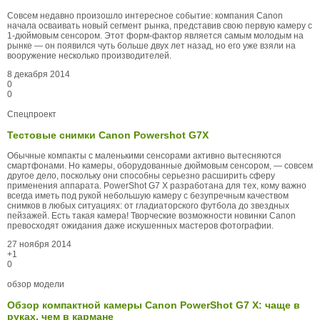
Совсем недавно произошло интересное событие: компания Canon
начала осваивать новый сегмент рынка, представив свою первую камеру с
1-дюймовым сенсором. Этот форм-фактор является самым молодым на
рынке — он появился чуть больше двух лет назад, но его уже взяли на
вооружение несколько производителей.
8 декабря 2014
0
0
Спецпроект
Тестовые снимки Canon Powershot G7X
Обычные компакты с маленькими сенсорами активно вытесняются
смартфонами. Но камеры, оборудованные дюймовым сенсором, — совсем
другое дело, поскольку они способны серьезно расширить сферу
применения аппарата. PowerShot G7 X разработана для тех, кому важно
всегда иметь под рукой небольшую камеру с безупречным качеством
снимков в любых ситуациях: от гладиаторского футбола до звездных
пейзажей. Есть такая камера! Творческие возможности новинки Canon
превосходят ожидания даже искушенных мастеров фотографии.
27 ноября 2014
+1
0
обзор модели
Обзор компактной камеры Canon PowerShot G7 X: чаще в
руках, чем в кармане