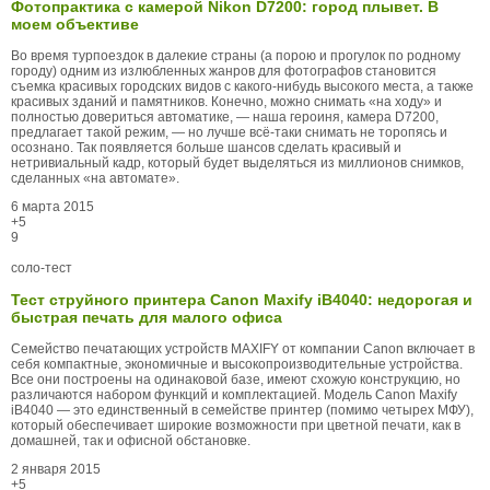
Фотопрактика с камерой Nikon D7200: город плывет. В
моем объективе
Во время турпоездок в далекие страны (а порою и прогулок по родному
городу) одним из излюбленных жанров для фотографов становится
съемка красивых городских видов с какого-нибудь высокого места, а также
красивых зданий и памятников. Конечно, можно снимать «на ходу» и
полностью довериться автоматике, — наша героиня, камера D7200,
предлагает такой режим, — но лучше всё-таки снимать не торопясь и
осознано. Так появляется больше шансов сделать красивый и
нетривиальный кадр, который будет выделяться из миллионов снимков,
сделанных «на автомате».
6 марта 2015
+5
9
соло-тест
Тест струйного принтера Canon Maxify iB4040: недорогая и
быстрая печать для малого офиса
Семейство печатающих устройств MAXIFY от компании Canon включает в
себя компактные, экономичные и высокопроизводительные устройства.
Все они построены на одинаковой базе, имеют схожую конструкцию, но
различаются набором функций и комплектацией. Модель Canon Maxify
iB4040 — это единственный в семействе принтер (помимо четырех МФУ),
который обеспечивает широкие возможности при цветной печати, как в
домашней, так и офисной обстановке.
2 января 2015
+5