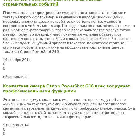
стремительных событий
Повсеместное распространение смартфонов и планшетов привело к
закату недорогих фотокамер, называемых в народе «мыльницами»,
поскольку многих рядовых потребителей устраивают возможности
встроенных в мобильники камер. Но когда пользователь начинает немного
разбираться в фотографии и впервые разочаровывается в результатах
съемки после турпоездки, у него появляется желание обзавестись
настоящим аппаратом, способным снимать разные события без осечек.
Чтобы получить ощутимый прирост в качестве, покупателю стоит не
скупиться и обратить внимание на продвинутые компактные камеры,
такие как Canon PowerShot G16.
16 ноября 2014
0
0
обзор модели
Компактная камера Canon PowerShot G16 всех вооружает
профессиональными функциями
Эта по-настоящему карманная камера намного превосходит обычные
«мыльницы» по качеству съемки и обладает серьезным потенциалом,
сравнимым с зеркальными камерами полупрофессионального класса. Она
способна раскрыть свой потенциал в руках как опытного фотографа,
творческой личности, так и новичка в фотографии.
9 ноября 2014
0
0