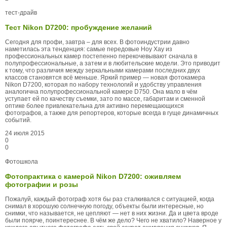
тест-драйв
Тест Nikon D7200: пробуждение желаний
Сегодня для профи, завтра – для всех. В фотоиндустрии давно
наметилась эта тенденция: самые передовые Ноу Хау из
профессиональных камер постепенно перекочевывают сначала в
полупрофессиональные, а затем и в любительские модели. Это приводит
к тому, что различия между зеркальными камерами последних двух
классов становятся всё меньше. Яркий пример — новая фотокамера
Nikon D7200, которая по набору технологий и удобству управления
аналогична полупрофессиональной камере D750. Она мало в чём
уступает ей по качеству съемки, зато по массе, габаритам и сменной
оптике более привлекательна для активно перемещающихся
фотографов, а также для репортеров, которые всегда в гуще динамичных
событий.
24 июля 2015
0
0
Фотошкола
Фотопрактика с камерой Nikon D7200: оживляем
фотографии и розы
Пожалуй, каждый фотограф хотя бы раз сталкивался с ситуацией, когда
снимал в хорошую солнечную погоду, объекты были интересные, но
снимки, что называется, не цепляют — нет в них жизни. Да и цвета вроде
были поярче, поинтереснее. В чём же дело? Чего не хватило? Наверное у