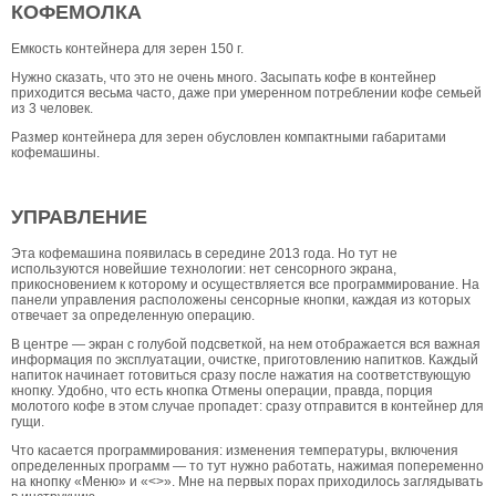
КОФЕМОЛКА
Емкость контейнера для зерен 150 г.
Нужно сказать, что это не очень много. Засыпать кофе в контейнер
приходится весьма часто, даже при умеренном потреблении кофе семьей
из 3 человек.
Размер контейнера для зерен обусловлен компактными габаритами
кофемашины.
УПРАВЛЕНИЕ
Эта кофемашина появилась в середине 2013 года. Но тут не
используются новейшие технологии: нет сенсорного экрана,
прикосновением к которому и осуществляется все программирование. На
панели управления расположены сенсорные кнопки, каждая из которых
отвечает за определенную операцию.
В центре — экран с голубой подсветкой, на нем отображается вся важная
информация по эксплуатации, очистке, приготовлению напитков. Каждый
напиток начинает готовиться сразу после нажатия на соответствующую
кнопку. Удобно, что есть кнопка Отмены операции, правда, порция
молотого кофе в этом случае пропадет: сразу отправится в контейнер для
гущи.
Что касается программирования: изменения температуры, включения
определенных программ — то тут нужно работать, нажимая попеременно
на кнопку «Меню» и «<>». Мне на первых порах приходилось заглядывать