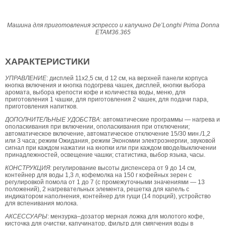
Машина для приготовления эспрессо и капучино De’Longhi Prima Donna
ETAM36.365
ХАРАКТЕРИСТИКИ
УПРАВЛЕНИЕ
: дисплей 11х2,5 см, d 12 см, на верхней панели корпуса
кнопка включения и кнопка подогрева чашек, дисплей, кнопки выбора
аромата, выбора крепости кофе и количества воды, меню, для
приготовления 1 чашки, для приготовления 2 чашек, для подачи пара,
приготовления напитков.
ДОПОЛНИТЕЛЬНЫЕ УДОБСТВА
: автоматические программы — нагрева и
ополаскивания при включении, ополаскивания при отключении;
автоматическое включение, автоматическое отключение 15/30 мин./1,2
или 3 часа; режим Ожидания, режим Экономии электроэнергии, звуковой
сигнал при каждом нажатии на кнопки или при каждом вводе/выключении
принадлежностей, освещение чашки; статистика, выбор языка, часы.
КОНСТРУКЦИЯ
: регулирование высоты диспенсера от 9 до 14 см,
контейнер для воды 1,3 л, кофемолка на 150 г кофейных зерен с
регулировкой помола от 1 до 7 (с промежуточными значениями — 13
положений), 2 нагревательных элемента, решетка для капель с
индикатором наполнения, контейнер для гущи (14 порций), устройство
для вспенивания молока.
АКСЕССУАРЫ
: мензурка–дозатор мерная ложка для молотого кофе,
кисточка для очистки, капучинатор, фильтр для смягчения воды в