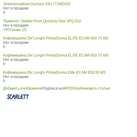
Электрочайник Oursson EK1771MD/SS
Нет в продаже
0
Термопот Stadler Form QuickUp One SFQ.010
Нет в продаже
+5
Отзывы (2)
Кофемашина De’Longhi PrimaDonna ELITE ECAM 650.75.MS
Нет в продаже
0
Кофемашина De’Longhi PrimaDonna ELITE ECAM 650.75.MS
Нет в продаже
0
Кофемашина De’Longhi PrimaDonna Elite ECAM 650.55.MS
Нет в продаже
0
Добавить в избранное
Подписаться
RSS
Опубликовать статью