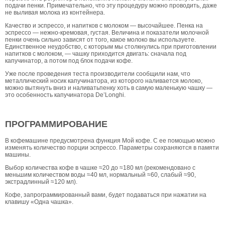
подачи пенки. Примечательно, что эту процедуру можно проводить, даже
не выливая молока из контейнера.
Качество и эспрессо, и напитков с молоком — высочайшее. Пенка на
эспрессо — нежно-кремовая, густая. Величина и показатели молочной
пенки очень сильно зависят от того, какое молоко вы используете.
Единственное неудобство, с которым мы столкнулись при приготовлении
напитков с молоком, — чашку приходится двигать: сначала под
капучинатор, а потом под блок подачи кофе.
Уже после проведения теста производители сообщили нам, что
металлический носик капучинатора, из которого наливается молоко,
можно вытянуть вниз и наливатьпенку хоть в самую маленькую чашку —
это особенность капучинатора De’Longhi.
ПРОГРАММИРОВАНИЕ
В кофемашине предусмотрена функция Мой кофе. С ее помощью можно
изменять количество порции эспрессо. Параметры сохраняются в памяти
машины.
Выбор количества кофе в чашке ≈20 до ≈180 мл (рекомендовано с
меньшим количеством воды ≈40 мл, нормальный ≈60, слабый ≈90,
экстрадлинный ≈120 мл).
Кофе, запрограммированный вами, будет подаваться при нажатии на
клавишу «Одна чашка».