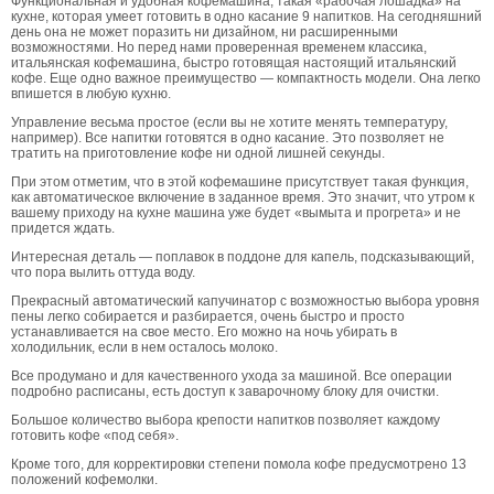
Функциональная и удобная кофемашина, такая «рабочая лошадка» на
кухне, которая умеет готовить в одно касание 9 напитков. На сегодняшний
день она не может поразить ни дизайном, ни расширенными
возможностями. Но перед нами проверенная временем классика,
итальянская кофемашина, быстро готовящая настоящий итальянский
кофе. Еще одно важное преимущество — компактность модели. Она легко
впишется в любую кухню.
Управление весьма простое (если вы не хотите менять температуру,
например). Все напитки готовятся в одно касание. Это позволяет не
тратить на приготовление кофе ни одной лишней секунды.
При этом отметим, что в этой кофемашине присутствует такая функция,
как автоматическое включение в заданное время. Это значит, что утром к
вашему приходу на кухне машина уже будет «вымыта и прогрета» и не
придется ждать.
Интересная деталь — поплавок в поддоне для капель, подсказывающий,
что пора вылить оттуда воду.
Прекрасный автоматический капучинатор с возможностью выбора уровня
пены легко собирается и разбирается, очень быстро и просто
устанавливается на свое место. Его можно на ночь убирать в
холодильник, если в нем осталось молоко.
Все продумано и для качественного ухода за машиной. Все операции
подробно расписаны, есть доступ к заварочному блоку для очистки.
Большое количество выбора крепости напитков позволяет каждому
готовить кофе «под себя».
Кроме того, для корректировки степени помола кофе предусмотрено 13
положений кофемолки.