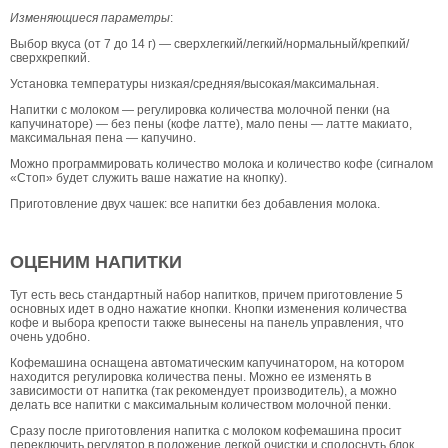
Изменяющиеся параметры
:
Выбор вкуса (от 7 до 14 г) — сверхлегкий/легкий/нормальный/крепкий/
сверхкрепкий.
Установка температуры низкая/средняя/высокая/максимальная.
Напитки с молоком — регулировка количества молочной пенки (на
капучинаторе) — без пены (кофе латте), мало пены — латте макиато,
максимальная пена — капучино.
Можно программировать количество молока и количество кофе (сигналом
«Стоп» будет служить ваше нажатие на кнопку).
Приготовление двух чашек: все напитки без добавления молока.
ОЦЕНИМ НАПИТКИ
Тут есть весь стандартный набор напитков, причем приготовление 5
основных идет в одно нажатие кнопки. Кнопки изменения количества
кофе и выбора крепости также вынесены на панель управления, что
очень удобно.
Кофемашина оснащена автоматическим капучинатором, на котором
находится регулировка количества пены. Можно ее изменять в
зависимости от напитка (так рекомендует производитель), а можно
делать все напитки с максимальным количеством молочной пенки.
Сразу после приготовления напитка с молоком кофемашина просит
переключить регулятор в положение легкой очистки и сполоснуть блок