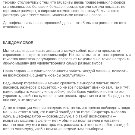
техники столкнулись с тем, что габариты вновь привезенных приборов
становились все больше и больше: производители хотели показать не
скромные размеры, а широкие возможности, поэтому большинство
участвующих в тесте машин маленькими никак не назовешь.
Да, кофемашины на сегодняшний день — это большая роскошь во всех
отношениях!
КАЖДОМУ СВОЕ
Мы не стали сравнивать аппараты между собой: все они прекрасно
справляются с приготовлением кофе. Не стали мы в этот раз оценивать и
качество напитков: регулировки позволяют максимально точно настроить
любую машину для удовлетворения самых разных вкусов.
Наша задача — изучить особенности работы каждой машины, показать
ее возможности, оценить нюансы эксплуатации.
Ведь выбор кофемашины можно сравнить с выбором платья: много
фасонов, размеров, расцветок, но не все подойдет именно вам. Так и тут:
важно выбрать машину «под себя», чтобы было удобно и приятно ею
управлять, чтобы на кухне она смотрелась гармонично и чтобы радовала
она вас, а не огорчала.
Даже в редакции мнения разделились: очень интересно наблюдать, когда
машины стоят в ряд, кто к какой подойдет за кофе. Секретарь выбрала
одну, а шеф-редактор — совсем другую. Но такой возможности —
испытать машины в деле — нет у обычных покупателей в магазине,
именно поэтому мы и постарались рассказать о нюансах работы каждой
все по максимуму, чтобы помочь определиться с выбором.