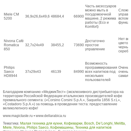
Часть аксессуаров
можно мыть в
Сложна
Miele CM
посудомоечной
управл
36,9х26,6х49,6
48684,4
66900
5200
машине, 2 режима
вспомо
работы (Eco и
функци
Komfort)
Нет вы
Nivona Café
Достаточно
цветов:
Romatica
32,7х24х49
38455,2
73690
простое
черный
850
управление
серебр
Возможность
Philips
программирования
Очень 
Saeco
37х29х43
46139
84990
всех напитков под
очень 
HD8944
нескольких
самая 
пользователей
Благодарим компанию «МеджикТест» (эксклюзивного дистрибьютора на
территории Российской Федерации итальянских производителей кофе
премиального сегмента: («Corsino Corsini S.p.А.», Saquella 1856 S.r.L»,
«Costadoro S.p.А.») за помощь в проведении теста: предоставление
великолепного кофе!
www.magictaste.ru • www.dellarabica.ru
Тематика:
Малая техника для кухни
,
Кофеварки
,
Bosch
,
De’Longhi
,
Melitta
,
Miele
,
Nivona
,
Philips Saeco
,
Кофемашины
,
Техника для напитков