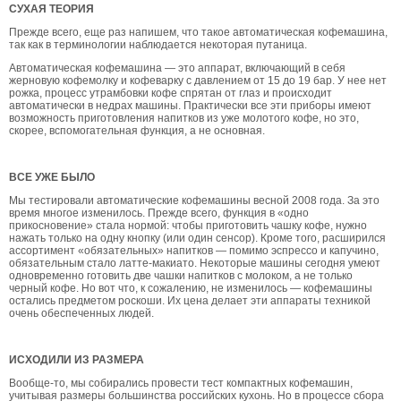
СУХАЯ ТЕОРИЯ
Прежде всего, еще раз напишем, что такое автоматическая кофемашина,
так как в терминологии наблюдается некоторая путаница.
Автоматическая кофемашина — это аппарат, включающий в себя
жерновую кофемолку и кофеварку с давлением от 15 до 19 бар. У нее нет
рожка, процесс утрамбовки кофе спрятан от глаз и происходит
автоматически в недрах машины. Практически все эти приборы имеют
возможность приготовления напитков из уже молотого кофе, но это,
скорее, вспомогательная функция, а не основная.
ВСЕ УЖЕ БЫЛО
Мы тестировали автоматические кофемашины весной 2008 года. За это
время многое изменилось. Прежде всего, функция в «одно
прикосновение» стала нормой: чтобы приготовить чашку кофе, нужно
нажать только на одну кнопку (или один сенсор). Кроме того, расширился
ассортимент «обязательных» напитков — помимо эспрессо и капучино,
обязательным стало латте-макиато. Некоторые машины сегодня умеют
одновременно готовить две чашки напитков с молоком, а не только
черный кофе. Но вот что, к сожалению, не изменилось — кофемашины
остались предметом роскоши. Их цена делает эти аппараты техникой
очень обеспеченных людей.
ИСХОДИЛИ ИЗ РАЗМЕРА
Вообще-то, мы собирались провести тест компактных кофемашин,
учитывая размеры большинства российских кухонь. Но в процессе сбора