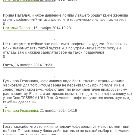
Ирина Наталья, и какое давление помпы у вашего боша? какие жернова
стоят у кофемолки? читала где-то, что керамические лучше, так ли это?
0
Наталья Перова
,
15 ноября 2014 19:28
Не такая уж это сейчас роскошь - иметь кофемашину дома.. У половины
моих знакомых есть такой гаджет. А я по утрам к ним в гости хожу)) и
откладываю с каждой зарплаты себе на такой подарочек))
0
Гость
,
16 ноября 2014 19:23
Гульнара Резванова, кофемашину надо брать только с керамическими
жерновами для того, чтобы зерна не пережигались при помоле, иначе
зерно теряет свой вкус, кофе станет по вкусу идентичен низкосортному
растворимому. Если вам интересно посмотрите детально кофемашину как
у нас Бош TES559M1RU. В этой машине кофе получается очень вкусным,
какой ни сделаешь.
+1
Гульнара Резванова
,
21 ноября 2014 14:19
Гость, спасибо, что уточнили по поводу кофемолки, учту этот момент при
выборе. Посмотрела у боша действительно не плохой выбор кофемашин,