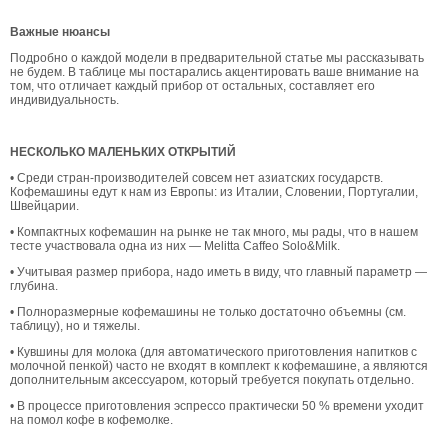
Важные нюансы
Подробно о каждой модели в предварительной статье мы рассказывать
не будем. В таблице мы постарались акцентировать ваше внимание на
том, что отличает каждый прибор от остальных, составляет его
индивидуальность.
НЕСКОЛЬКО МАЛЕНЬКИХ ОТКРЫТИЙ
• Среди стран-производителей совсем нет азиатских государств.
Кофемашины едут к нам из Европы: из Италии, Словении, Португалии,
Швейцарии.
• Компактных кофемашин на рынке не так много, мы рады, что в нашем
тесте участвовала одна из них — Melitta Caffeo Solo&Milk.
• Учитывая размер прибора, надо иметь в виду, что главный параметр —
глубина.
• Полноразмерные кофемашины не только достаточно объемны (см.
таблицу), но и тяжелы.
• Кувшины для молока (для автоматического приготовления напитков с
молочной пенкой) часто не входят в комплект к кофемашине, а являются
дополнительным аксессуаром, который требуется покупать отдельно.
• В процессе приготовления эспрессо практически 50 % времени уходит
на помол кофе в кофемолке.