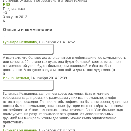
Источник:
Журнал Потребитель. Бытовая техника
RSS
Подписаться
+3
3 августа 2012
6
Отзывы и комментарии
-1
Гульнара Резванова
,
13 ноября 2014 14:52
А все-таки, что больше должно цениться в кофемашине, ее компактность
или качество?? по мне так пусть она будет большой, соответственно и
возможностей у нее будет больше, чем маленькой, и без особых
достоинств. А на кухне всегда можно найти для такого чуда место))
0
Ирина Наталья
,
14 ноября 2014 12:39
Гульнара Резванова, да при чем здесь размеры. Есть отличные
кофемашины для дома, и с размерами у них все нормально, и кофе
готовят превосходно. Главное чтобы кофемолка была встроена, давление
помпы было нормальное, остальные функции можно выбрать по своим
потребностям. У нас полностью автоматическая Бош. Уже больше года
пользуемся, ни разу не пожалели что купили. Из дополнительных
функций мы выбирали чтобы две чашки можно было одновременно
приготовить.
0
Гульнара Резванова
,
15 ноября 2014 15:46