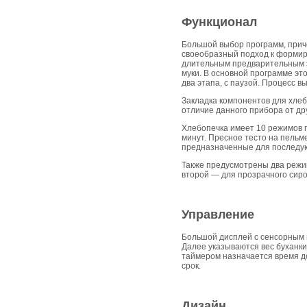
Функционал
Большой выбор программ, приче
своеобразный подход к формиро
длительным предварительным э
муки. В основной программе эт
два этапа, с паузой. Процесс 
Закладка компонентов для хлеб
отличие данного прибора от дру
Хлебопечка имеет 10 режимов пр
минут. Пресное тесто на пельме
предназначенные для последую
Также предусмотрены два режима
второй — для прозрачного сир
Управление
Большой дисплей с сенсорным 
Далее указываются вес буханки
таймером назначается время до
срок.
Дизайн