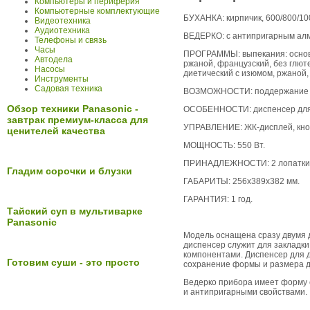
Компьютеры и периферия
Компьютерные комплектующие
БУХАНКА: кирпичик, 600/800/100
Видеотехника
Аудиотехника
ВЕДЕРКО: с антипригарным ал
Телефоны и связь
Часы
ПРОГРАММЫ: выпекания: основн
Автодела
ржаной, французский, без глют
Насосы
диетический с изюмом, ржаной,
Инструменты
Садовая техника
ВОЗМОЖНОСТИ: поддержание тем
Обзор техники Panasonic -
ОСОБЕННОСТИ: диспенсер для д
завтрак премиум-класса для
УПРАВЛЕНИЕ: ЖК-дисплей, кнопк
ценителей качества
МОЩНОСТЬ: 550 Вт.
ПРИНАДЛЕЖНОСТИ: 2 лопатки, 
Гладим сорочки и блузки
ГАБАРИТЫ: 256х389х382 мм.
ГАРАНТИЯ: 1 год.
Тайский суп в мультиварке
Panasonic
Модель оснащена сразу двумя 
диспенсер служит для закладки
компонентами. Диспенсер для д
Готовим суши - это просто
сохранение формы и размера до
Ведерко прибора имеет форму 
и антипригарными свойствами.