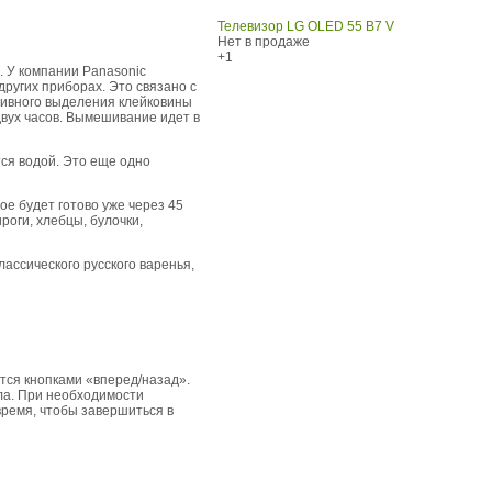
Телевизор LG OLED 55 B7 V
Нет в продаже
+1
. У компании Panasonic
ругих приборах. Это связано с
тивного выделения клейковины
двух часов. Вымешивание идет в
тся водой. Это еще одно
ое будет готово уже через 45
роги, хлебцы, булочки,
лассического русского варенья,
ся кнопками «вперед/назад».
ла. При необходимости
время, чтобы завершиться в