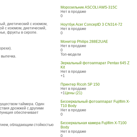
Морозильник ASCOLI AWS-315C
Нет в продаже
0
ый, диетический с изюмом,
Ноутбук Acer ConceptD 3 CN314-72
ой с изюмом, диетический,
Нет в продаже
ье, фрукты в сиропе.
0
Монитор Philips 288E2UAE
Нет в продаже
орехи).
0
Топ-модели
 выпечка.
Зеркальный фотоаппарат Pentax 645 Z
Kit
Нет в продаже
+1
Принтер Ricoh SP 150
Нет в продаже
+1
Цены (21)
Беззеркальный фотоаппарат Fujifilm X-
муществом таймера. Один
T10 Body
ствия дрожжей с другими
Нет в продаже
 Функция обеспечивает
0
Беззеркальная камера Fujifilm X-T100
ытием, обладающим стойкостью
Body
Нет в продаже
0