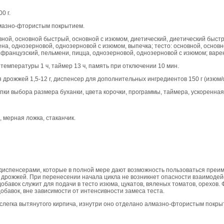
0 г.
мазно-фтористым покрытием.
ой, основной быстрый, основной с изюмом, диетический, диетический быстр
ена, однозерновой, однозерновой с изюмом, выпечка; тесто: основной, основн
 французский, пельмени, пицца, однозерновой, однозерновой с изюмом; варен
пературы 1 ч, таймер 13 ч, память при отключении 10 мин.
рожжей 1,5-12 г, диспенсер для дополнительных ингредиентов 150 г (изюм/
и выбора размера буханки, цвета корочки, программы, таймера, ускоренная
мерная ложка, стаканчик.
диспенсерами, которые в полной мере дают возможность пользоваться преи
 дрожжей. При перенесении начала цикла не возникнет опасности взаимодей
обавок служит для подачи в тесто изюма, цукатов, вяленых томатов, орехов.
бавок, вне зависимости от интенсивности замеса теста.
слегка вытянутого кирпича, изнутри оно отделано алмазно-фтористым покр