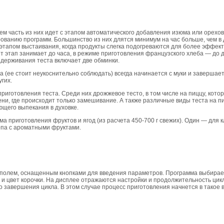
м часть из них идет с этапом автоматического добавления изюма или орехов
ванию программ. Большинство из них длятся минимум на час больше, чем в д
тапом выстаивания, когда продукты слегка подогреваются для более эффек
от этап занимает до часа, в режиме приготовления французского хлеба — до 
выдерживания теста включает две обминки.
а (ее стоит неукоснительно соблюдать) всегда начинается с муки и завершае
гих.
иготовления теста. Среди них дрожжевое тесто, в том числе на пиццу, котор
ни, где происходит только замешивание. А также различные виды теста на пи
щего выпекания в духовке.
 приготовления фруктов и ягод (из расчета 450-700 г свежих). Один — для к
опа с ароматными фруктами.
полем, оснащенным кнопками для введения параметров. Программа выбирает
 и цвет корочки. На дисплее отражаются настройки и продолжительность цик
 завершения цикла. В этом случае процесс приготовления начнется в такое 