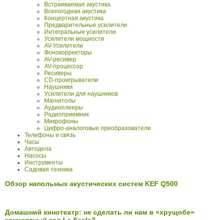
Встраиваемая акустика
Всепогодная акустика
Концертная акустика
Предварительные усилители
Интегральные усилители
Усилители мощности
AV-Усилители
Фонокорректоры
AV-ресивер
AV-процессор
Ресиверы
CD-проигрыватели
Наушники
Усилители для наушников
Магнитолы
Аудиоплееры
Радиоприемник
Микрофоны
Цифро-аналоговые преобразователи
Телефоны и связь
Часы
Автодела
Насосы
Инструменты
Садовая техника
Обзор напольных акустических систем KEF Q500
Домашний кинотеатр: не сделать ли нам в «хрущобе»