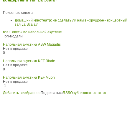
концертный зал La Scala?
Полезные советы
Домашний кинотеатр: не сделать ли нам в «хрущобе» концертный
зал La Scala?
все Советы по напольной акустике
Топ-модели
Напольная акустика ASW Magadis
Нет в продаже
0
Напольная акустика KEF Blade
Нет в продаже
0
Напольная акустика KEF Muon
Нет в продаже
-1
Добавить в избранное
Подписаться
RSS
Опубликовать статью