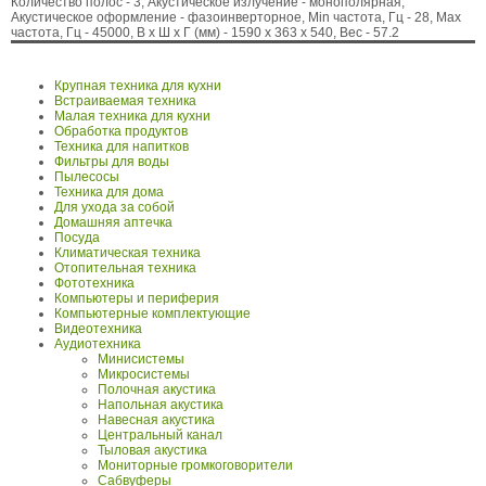
Количество полос - 3, Акустическое излучение - монополярная,
Акустическое оформление - фазоинверторное, Min частота, Гц - 28, Max
частота, Гц - 45000, В x Ш x Г (мм) - 1590 x 363 x 540, Вес - 57.2
Крупная техника для кухни
Встраиваемая техника
Малая техника для кухни
Обработка продуктов
Техника для напитков
Фильтры для воды
Пылесосы
Техника для дома
Для ухода за собой
Домашняя аптечка
Посуда
Климатическая техника
Отопительная техника
Фототехника
Компьютеры и периферия
Компьютерные комплектующие
Видеотехника
Аудиотехника
Минисистемы
Микросистемы
Полочная акустика
Напольная акустика
Навесная акустика
Центральный канал
Тыловая акустика
Мониторные громкоговорители
Сабвуферы