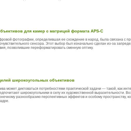
объективов для камер с матрицей формата APS-C
фровой фотографии, определившая ее схождение в народ, была связана с п
точувствительного сенсора. Этот выбор был изначально сделан из-за запред
овия, позволившие переформатировать сменную оптику.
делей широкоугольных объективов
ва может диктоваться потребностями практической задачи — такой, как инт
едпочитают широкоугольники в силу их художественной выразительности. Во
онечному разнообразию перспективных эффектов и особому пространству, 
кадре.