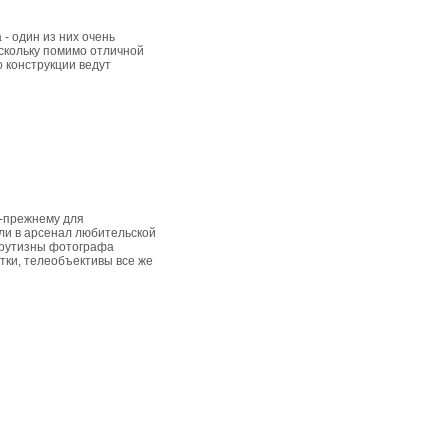
- один из них очень
оскольку помимо отличной
 конструкции ведут
-прежнему для
и в арсенал любительской
 крутизны фотографа
тки, телеобъективы все же