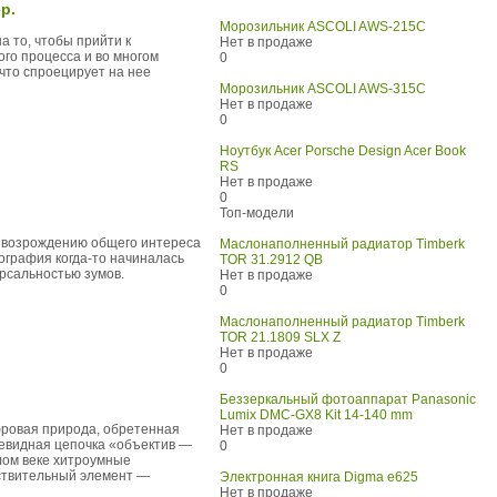
р.
Морозильник ASCOLI AWS-215C
а то, чтобы прийти к
Нет в продаже
го процесса и во многом
0
 что спроецирует на нее
Морозильник ASCOLI AWS-315C
Нет в продаже
0
Ноутбук Acer Porsche Design Acer Book
RS
Нет в продаже
0
Топ-модели
к возрождению общего интереса
Маслонаполненный радиатор Timberk
ография когда-то начиналась
TOR 31.2912 QB
ерсальностью зумов.
Нет в продаже
0
Маслонаполненный радиатор Timberk
TOR 21.1809 SLX Z
Нет в продаже
0
Беззеркальный фотоаппарат Panasonic
Lumix DMC-GX8 Kit 14-140 mm
фровая природа, обретенная
Нет в продаже
чевидная цепочка «объектив —
0
лом веке хитроумные
вствительный элемент —
Электронная книга Digma е625
Нет в продаже