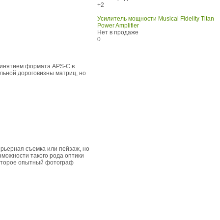
+2
Усилитель мощности Musical Fidelity Titan
Power Amplifier
Нет в продаже
0
ринятием формата APS-C в
ельной дороговизны матриц, но
ерьерная съемка или пейзаж, но
зможности такого рода оптики
которое опытный фотограф