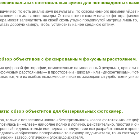
офессиональных светосильных зумов для полнокадровых каме
думчиво, то есть анализируя результаты, то совсем немного времени уйдет н
ражения оптика важнее камеры. Оптика стоит в самом начале фотографическо
мера может запечатлеть на своей сколь угодно продвинутой матрице лишь то,
упать дорогую камеру, чтобы установить на нее среднюю оптику.
 обзор объективов с фиксированным фокусным расстоянием.
ния цифровой фотографии, помноженные на мгновенный результат, привели 
 фокусным расстоянием — в просторечии «фиксам» или «дискретникам». Фот
азывается, что их особые возможности никак не замещаются удобством и унив
ата: обзор объектитов для беззеркальных фотокамер.
в, только с появлением нового «беззеркального» класса фототехники ее ци
плотилась в «железе» наиболее полно и логично. Действительно, простая и о
тронный видоискатель)» вмиг сделала ненужными все разработанные в прош
одавать изображение попеременно то в окуляр видоискателя, то на светочу
ический затвор, оптический блок видоискателя.