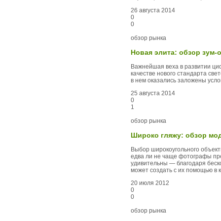
26 августа 2014
0
0
обзор рынка
Новая элита: обзор зум-
Важнейшая веха в развитии ци
качестве нового стандарта све
в нем оказались заложены усл
25 августа 2014
0
1
обзор рынка
Широко гляжу: обзор мо
Выбор широкоугольного объекти
едва ли не чаще фотографы пр
удивительны — благодаря беск
может создать с их помощью в 
20 июля 2012
0
0
обзор рынка