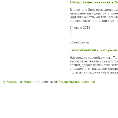
Обзор телеобъективов S
В арсенале Sony есть самая ра
качественный и дорогой, спрое
картинки он отличается бесшум
родословную от аналогичных т
14 июля 2012
0
0
обзор рынка
Телеобъективы - оружие 
Настоящие телеобъективы. Тел
высококачественных съемок пр
оптики, однако восприятие че
определяется размером камеры
пользуются заслуженным уваж
Добавить в избранное
Подписаться
RSS
Опубликовать статью