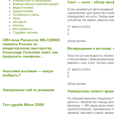
Компьютеры и периферия
Свет — сила : обзор пр
Компьютерные комплектующие
Видеотехника
Если заниматься фотографией в
Аудиотехника
заключению: для качества изоб
Телефоны и связь
определяет его итог. Любая ка
Часы
объектив. Не имеет смысла пок
Автодела
Насосы
27 августа 2014
Инструменты
0
Садовая техника
0
СВЧ-печи Panasonic NN-CS596S:
обзор рынка
чемпион России по
кондитерскому мастерству
Возвращение к истокам:
Александр Селезнев знает, как
Простота и наглядность обуче
приручить свекровь...
к объективам с фиксированным
именно с них, и вот теперь ок
27 августа 2014
Анатомия вытяжки — какую
0
выбрать?
0
обзор рынка
Завариваем чай из ромашки
Универсалы нового форм
По общему мнению специалисто
десять с лишком лет назад, во
Тест-драйв Nikon D500
матрица — ЖК-экран (или элек
приспособления, призванные п
зеркало, матовое стекло, механ