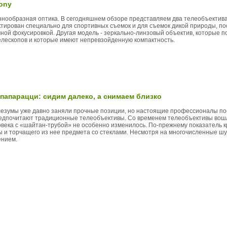
ony
знообразная оптика. В сегодняшнем обзоре представляем два телеобъектива 
ктирован специально для спортивных съемок и для съемок дикой природы, п
ной фокусировкой. Другая модель - зеркально-линзовый объектив, которые по
елескопов и которые имеют непревзойденную компактность.
папарацци: сидим далеко, а снимаем близко
езумы уже давно заняли прочные позиции, но настоящие профессионалы по
едпочитают традиционные телеобъективы. Со временем телеобъективы вошл
ловека с «шайтан-трубой» не особенно изменилось. По-прежнему показатель
 и торчащего из нее предмета со стеклами. Несмотря на многочисленные шу
ением.