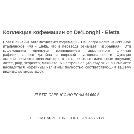
Коллекция кофемашин от De’Longhi - Eletta
Новая линейка автоматических кофемашин De'Longhi носит изысканное
итальянское имя - Eletta, что в переводе означает «избранная». Эти
кофемашины являются воплощением гармоничного слияния
рафинированного дизайна и широкой функциональности. Функция
«молочное меню» позволит приготовить не только идеальные капучино,
латте, раф, эспрессо, маккиато. А настроив опцию «My milk» вы сможете
насладиться кофейным напитком, полностью соответствующим вашему
индивидуальному вкусу.
ELETTA CAPPUCCINO ECAM 44.660.B
ELETTA CAPPUCCINO TOP ECAM 45.760.W