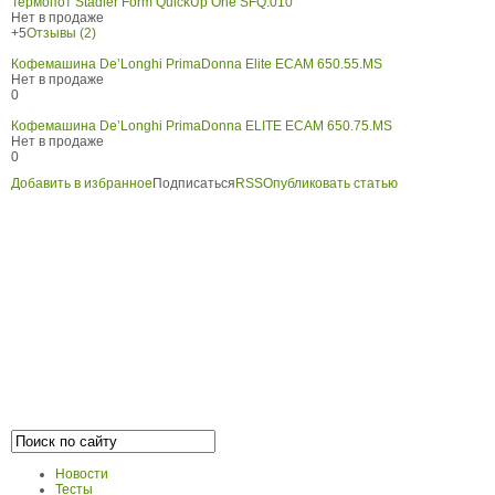
Термопот Stadler Form QuickUp One SFQ.010
Нет в продаже
+5
Отзывы (2)
Кофемашина De’Longhi PrimaDonna Elite ECAM 650.55.MS
Нет в продаже
0
Кофемашина De’Longhi PrimaDonna ELITE ECAM 650.75.MS
Нет в продаже
0
Добавить в избранное
Подписаться
RSS
Опубликовать статью
Новости
Тесты