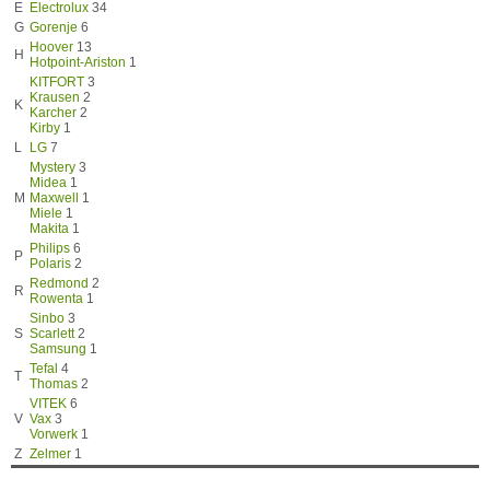
E
Electrolux
34
G
Gorenje
6
Hoover
13
H
Hotpoint-Ariston
1
KITFORT
3
Krausen
2
K
Karcher
2
Kirby
1
L
LG
7
Mystery
3
Midea
1
M
Maxwell
1
Miele
1
Makita
1
Philips
6
P
Polaris
2
Redmond
2
R
Rowenta
1
Sinbo
3
S
Scarlett
2
Samsung
1
Tefal
4
T
Thomas
2
VITEK
6
V
Vax
3
Vorwerk
1
Z
Zelmer
1