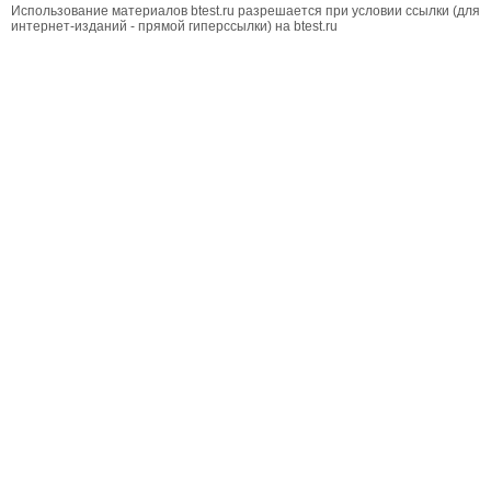
Использование материалов btest.ru разрешается при условии ссылки (для
интернет-изданий - прямой гиперссылки) на btest.ru