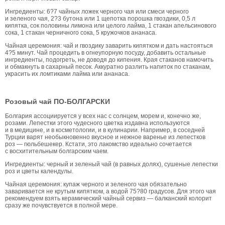
Ингредиенты: 6?7 чайных ложек черного чая или смеси черного
и зеленого чая, 2?3 бутона или 1 щепотка порошка гвоздики, 0,5 л
кипятка, сок половины лимона или целого лайма, 1 стакан апельсинового
сока, 1 стакан черничного сока, 5 кружочков ананаса.
Чайная церемония: чай и гвоздику заварить кипятком и дать настояться
4?5 минут. Чай процедить в огнеупорную посуду, добавить остальные
ингредиенты, подогреть, не доводя до кипения. Края стаканов намочить
и обмакнуть в сахарный песок. Аккуратно разлить напиток по стаканам,
украсить их ломтиками лайма или ананаса.
Розовый чай ПО-БОЛГАРСКИ
Болгария ассоциируется у всех нас с солнцем, морем и, конечно же,
розами. Лепестки этого чудесного цветка издавна используются
и в медицине, и в косметологии, и в кулинарии. Например, в соседней
Турции варят необыкновенно вкусное и нежное варенье из лепестков
роз — гюльбешекер. Кстати, это лакомство идеально сочетается
с восхитительным болгарским чаем.
Ингредиенты: черный и зеленый чай (в равных долях), сушеные лепестки
роз и цветы календулы.
Чайная церемония: купаж черного и зеленого чая обязательно
заваривается не крутым кипятком, а водой 75?80 градусов. Для этого чая
рекомендуем взять керамический чайный сервиз — балканский колорит
сразу же почувствуется в полной мере.