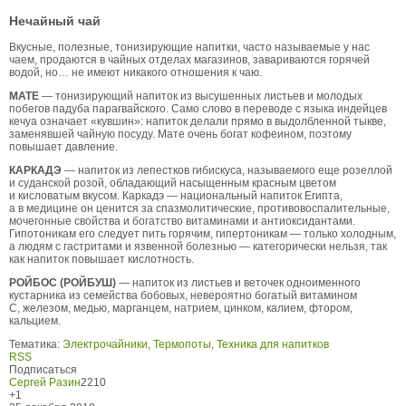
Нечайный чай
Вкусные, полезные, тонизирующие напитки, часто называемые у нас
чаем, продаются в чайных отделах магазинов, завариваются горячей
водой, но… не имеют никакого отношения к чаю.
МАТЕ
— тонизирующий напиток из высушенных листьев и молодых
побегов падуба парагвайского. Само слово в переводе с языка индейцев
кечуа означает «кувшин»: напиток делали прямо в выдолбленной тыкве,
заменявшей чайную посуду. Мате очень богат кофеином, поэтому
повышает давление.
КАРКАДЭ
— напиток из лепестков гибискуса, называемого еще розеллой
и суданской розой, обладающий насыщенным красным цветом
и кисловатым вкусом. Каркадэ — национальный напиток Египта,
а в медицине он ценится за спазмолитические, противовоспалительные,
мочегонные свойства и богатство витаминами и антиоксидантами.
Гипотоникам его следует пить горячим, гипертоникам — только холодным,
а людям с гастритами и язвенной болезнью — категорически нельзя, так
как напиток повышает кислотность.
РОЙБОС (РОЙБУШ)
— напиток из листьев и веточек одноименного
кустарника из семейства бобовых, невероятно богатый витамином
С, железом, медью, марганцем, натрием, цинком, калием, фтором,
кальцием.
Тематика:
Электрочайники
,
Термопоты
,
Техника для напитков
RSS
Подписаться
Сергей Разин
2210
+1