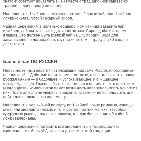
знатоки советуют добавлять в чай вместе с традиционной кавказской
травкой — чабрецом (тимьяном).
Ингредиенты: 1 чайная ложка зеленого чая, 2 ложки чабреца, 1 чайная
ложка коньяка, густой сахарный сироп.
Чайная церемония: в маленьком заварочном чайнике заварить чай
и чабрец, добавить коньяк и дать настояться. Сироп добавить прямо
в чашки. Это должен быть крепкий чай на 1?2 порции. Вода для
заваривания не должна быть крутым кипятком — градусов 80 вполне
достаточно.
Банный чай ПО-РУССКИ
Необыкновенный рецепт! Потрясающий, как сама Россия, многогранный,
непонятный… Действие напитка именно такое, какое оказывает хорошая
русская банька — и бодрящее, и успокаивающее, и очищающее,
и возрождающее. Главное, быть осторожным и понимать., что при таком
многообразии компонентов может возникнуть непереносимость одного из
них. Поэтому, если не уверены в какой-то травке, — не используйте, или
пейте для первого раза понемногу.
Ингредиенты: черный чай по вкусу, по 1 чайной ложке ромашки, душицы,
мяты или эвкалипта (можно и то, и другое), мать-и-мачехи, зверобоя,
кукурузных рылец, плодов шиповника, плодов боярышника, ? чайной
ложки валерианы.
Чайная церемония: положить все ингредиенты в термос, залить
кипятком — и в баньку! Даже если у вас нет такой традиции…