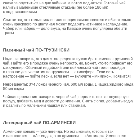
сначала опуститься на дно чайника, а потом подняться. Готовый чай
налить в маленькие стеклянные стаканы (не более 180 мл)
с подстаканниками.
Считается, что только маленькая порция самого свежего и обязательно
очень красивого по цвету чая может подарить истинное наслаждение.
Чабер или чабрец — дело вкуса, на Кавказе очень популярны обе эти
травы.
Пасечный чай ПО-ГРУЗИНСКИ
Надо ли говорить, что для этого рецепта нужно брать именно грузинский
чай. Найти его в продаже очень непросто, но, может, кто-то привезет его
как сувенир. Обычный индийский или цейлонский чай тоже подойдет,
а главное для чаепития по-грузински — атмосфера. Если есть
настроение — пойте песни, если нет — включите «Мимино». Появится!
Ингредиенты: 3?4 ложки черного чая, 600 мл воды, 1 чашка жидкого меда,
50 мл водки.
Чайная церемония: заварить черный чай, перелить его в огнеупорную
посуду, добавить мед и довести до кипения. Снять с огня, добавить водку
и разлить по маленьким чашкам или стаканам.
Легендарный чай ПО-АРМЯНСКИ
Армянский коньяк — уже легенда. Но есть коньяк, который так
и называется — «Легенда», а по армянски — «Ахтамар». Именно его