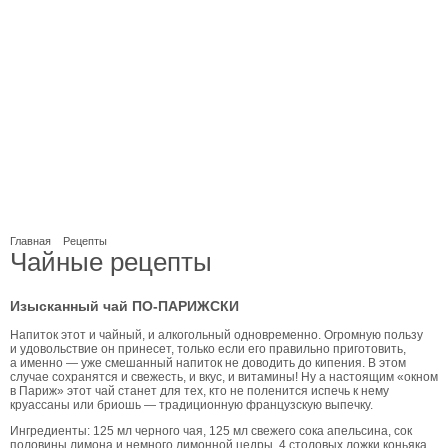
Главная
Рецепты
Чайные рецепты
Изысканный чай ПО-ПАРИЖСКИ
Напиток этот и чайный, и алкогольный одновременно. Огромную пользу
и удовольствие он принесет, только если его правильно приготовить,
а именно — уже смешанный напиток не доводить до кипения. В этом
случае сохранятся и свежесть, и вкус, и витамины! Ну а настоящим «окном
в Париж» этот чай станет для тех, кто не поленится испечь к нему
круассаны или бриошь — традиционную французскую выпечку.
Ингредиенты: 125 мл черного чая, 125 мл свежего сока апельсина, сок
половины лимона и немного лимонной цедры, 4 столовых ложки коньяка,