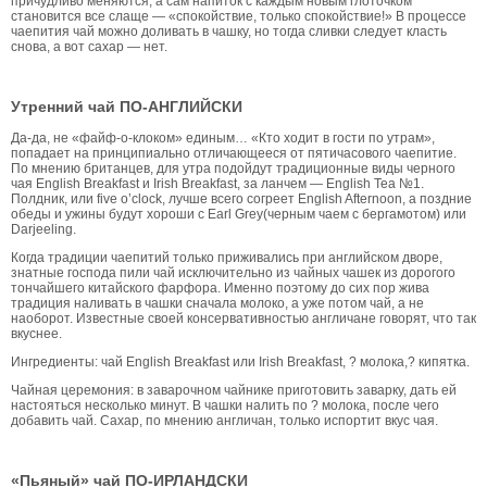
причудливо меняются, а сам напиток с каждым новым глоточком
становится все слаще — «спокойствие, только спокойствие!» В процессе
чаепития чай можно доливать в чашку, но тогда сливки следует класть
снова, а вот сахар — нет.
Утренний чай ПО-АНГЛИЙСКИ
Да-да, не «файф-о-клоком» единым… «Кто ходит в гости по утрам»,
попадает на принципиально отличающееся от пятичасового чаепитие.
По мнению британцев, для утра подойдут традиционные виды черного
чая English Breakfast и Irish Breakfast, за ланчем — English Tea №1.
Полдник, или five o’clock, лучше всего согреет English Afternoon, а поздние
обеды и ужины будут хороши с Earl Grey(черным чаем с бергамотом) или
Darjeeling.
Когда традиции чаепитий только приживались при английском дворе,
знатные господа пили чай исключительно из чайных чашек из дорогого
тончайшего китайского фарфора. Именно поэтому до сих пор жива
традиция наливать в чашки сначала молоко, а уже потом чай, а не
наоборот. Известные своей консервативностью англичане говорят, что так
вкуснее.
Ингредиенты: чай English Breakfast или Irish Breakfast, ? молока,? кипятка.
Чайная церемония: в заварочном чайнике приготовить заварку, дать ей
настояться несколько минут. В чашки налить по ? молока, после чего
добавить чай. Сахар, по мнению англичан, только испортит вкус чая.
«Пьяный» чай ПО-ИРЛАНДСКИ