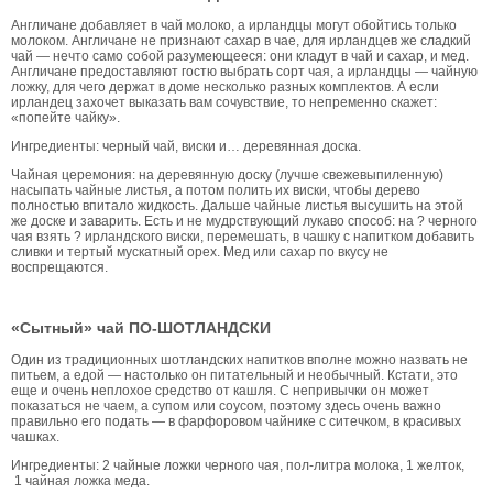
Англичане добавляет в чай молоко, а ирландцы могут обойтись только
молоком. Англичане не признают сахар в чае, для ирландцев же сладкий
чай — нечто само собой разумеющееся: они кладут в чай и сахар, и мед.
Англичане предоставляют гостю выбрать сорт чая, а ирландцы — чайную
ложку, для чего держат в доме несколько разных комплектов. А если
ирландец захочет выказать вам сочувствие, то непременно скажет:
«попейте чайку».
Ингредиенты: черный чай, виски и… деревянная доска.
Чайная церемония: на деревянную доску (лучше свежевыпиленную)
насыпать чайные листья, а потом полить их виски, чтобы дерево
полностью впитало жидкость. Дальше чайные листья высушить на этой
же доске и заварить. Есть и не мудрствующий лукаво способ: на ? черного
чая взять ? ирландского виски, перемешать, в чашку с напитком добавить
сливки и тертый мускатный орех. Мед или сахар по вкусу не
воспрещаются.
«Сытный» чай ПО-ШОТЛАНДСКИ
Один из традиционных шотландских напитков вполне можно назвать не
питьем, а едой — настолько он питательный и необычный. Кстати, это
еще и очень неплохое средство от кашля. С непривычки он может
показаться не чаем, а супом или соусом, поэтому здесь очень важно
правильно его подать — в фарфоровом чайнике с ситечком, в красивых
чашках.
Ингредиенты: 2 чайные ложки черного чая, пол-литра молока, 1 желток,
1 чайная ложка меда.