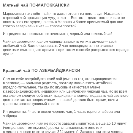
Мятный чай ПО-МАРОККАНСКИ
Марокканцы так любят чай, что даже готовят из него… суп! Насыпают
в крепкий чай арахисовую муку, солят… Восток — дело тонкое, и нам не
понять всех его чудес, но есть в Марокко и более приемлемый для нас
способ заваривания чая — совсем простой.
Ингредиенты: несколько веточек мяты, черный или зеленый чай.
Чайная церемония: одном чайнике заварить мяту, в другом — свой
любимый чай. Важно смешивать 2 чая непосредственно в чашке —
ценители считают, что ароматы при таком способе раскрываются гораздо
лучше.
Красный чай ПО-АЗЕРБАЙДЖАНСКИ
Сам по себе азербайджанский чай (именно тот, что выращивается
в регионе) — большая редкость, поэтому можно взять китайский
(предпочтительнее, так как по вкусовым качествам ближе
к азербайджанскому), индийский или цейлонский черный чай. Но во всем
остальном следует соблюсти традиции: например, подавать чай светлого
цвета считается неприличным — настой должен быть ярким, почти
красным, «как петушиный хвост».
Ингредиенты: 4 части ложки черного чая, 1 часть горного чабера или
чабреца.
Чайная церемония: чай не просто заварить кипятком, а еще до 10 минут
(чем дольше, тем вкуснее) держать на маленьком огне или
в микроволновке (в этом случае 3?4 минуты). Заварка при этом должна