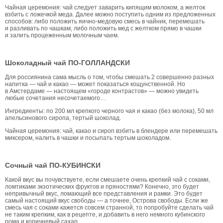
Чайная церемония: чай следует заварить кипящим молоком, а желток
взбить с ложечкой меда. Далее можно поступить одним из предложенных
способов: либо положить яично-медовую смесь в чайник, перемешать
и разливать по чашкам, либо положить мед с желтком прямо в чашки
и залить процеженным молочным чаем.
Шоколадный чай ПО-ГОЛЛАНДСКИ
Для россиянина сама мысль о том, чтобы смешать 2 совершенно разных
напитка — чай и какао — может показаться кощунственной. Но
в Амстердаме — настоящем «городе контрастов» — можно увидеть
любые сочетания несочетаемого…
Ингредиенты: по 200 мл крепкого черного чая и какао (без молока), 50 мл
апельсинового сиропа, тертый шоколад.
Чайная церемония: чай, какао и сироп взбить в блендере или перемешать
миксером, налить в чашки и посыпать тертым шоколадом.
Сочный чай ПО-КУБИНСКИ
Какой вкус вы почувствуете, если смешаете очень крепкий чай с соками,
ломтиками экзотических фруктов и пряностями? Конечно, это будет
непривычный вкус, ломающий все представления и рамки. Это будет
самый настоящий вкус свободы — а точнее, Острова свободы. Если же
смесь чая с соками кажется совсем странной, то попробуйте сделать чай
не таким крепким, как в рецепте, и добавить в него немного кубинского
рома и коричневый сахар.