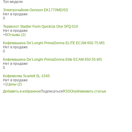
Топ-модели
Электрочайник Oursson EK1770MD/SS
Нет в продаже
0
Термопот Stadler Form QuickUp One SFQ.010
Нет в продаже
+5
Отзывы (2)
Кофемашина De’Longhi PrimaDonna ELITE ECAM 650.75.MS
Нет в продаже
0
Кофемашина De’Longhi PrimaDonna Elite ECAM 650.55.MS
Нет в продаже
0
Кофемолка Scarlett SL-1545
Нет в продаже
+1
Цены (2)
Добавить в избранное
Подписаться
RSS
Опубликовать статью