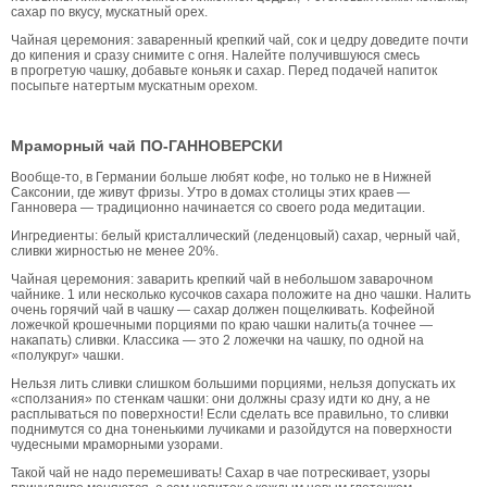
сахар по вкусу, мускатный орех.
Чайная церемония: заваренный крепкий чай, сок и цедру доведите почти
до кипения и сразу снимите с огня. Налейте получившуюся смесь
в прогретую чашку, добавьте коньяк и сахар. Перед подачей напиток
посыпьте натертым мускатным орехом.
Мраморный чай ПО-ГАННОВЕРСКИ
Вообще-то, в Германии больше любят кофе, но только не в Нижней
Саксонии, где живут фризы. Утро в домах столицы этих краев —
Ганновера — традиционно начинается со своего рода медитации.
Ингредиенты: белый кристаллический (леденцовый) сахар, черный чай,
сливки жирностью не менее 20%.
Чайная церемония: заварить крепкий чай в небольшом заварочном
чайнике. 1 или несколько кусочков сахара положите на дно чашки. Налить
очень горячий чай в чашку — сахар должен пощелкивать. Кофейной
ложечкой крошечными порциями по краю чашки налить(а точнее —
накапать) сливки. Классика — это 2 ложечки на чашку, по одной на
«полукруг» чашки.
Нельзя лить сливки слишком большими порциями, нельзя допускать их
«сползания» по стенкам чашки: они должны сразу идти ко дну, а не
расплываться по поверхности! Если сделать все правильно, то сливки
поднимутся со дна тоненькими лучиками и разойдутся на поверхности
чудесными мраморными узорами.
Такой чай не надо перемешивать! Сахар в чае потрескивает, узоры