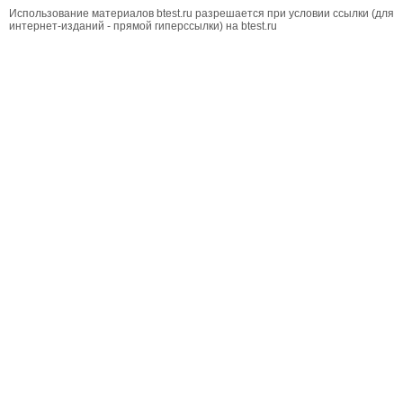
Использование материалов btest.ru разрешается при условии ссылки (для
интернет-изданий - прямой гиперссылки) на btest.ru