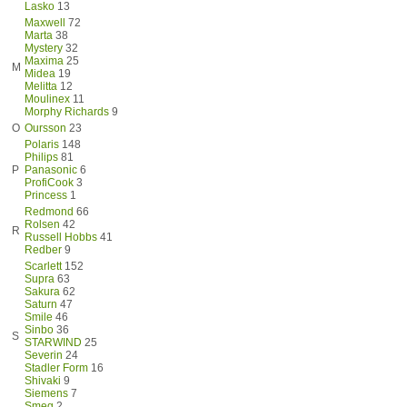
Lasko
13
Maxwell
72
Marta
38
Mystery
32
Maxima
25
M
Midea
19
Melitta
12
Moulinex
11
Morphy Richards
9
O
Oursson
23
Polaris
148
Philips
81
P
Panasonic
6
ProfiCook
3
Princess
1
Redmond
66
Rolsen
42
R
Russell Hobbs
41
Redber
9
Scarlett
152
Supra
63
Sakura
62
Saturn
47
Smile
46
Sinbo
36
S
STARWIND
25
Severin
24
Stadler Form
16
Shivaki
9
Siemens
7
Smeg
2