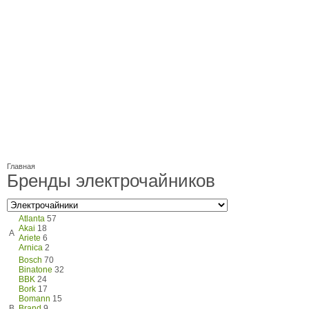
Главная
Бренды электрочайников
Atlanta
57
Akai
18
A
Ariete
6
Arnica
2
Bosch
70
Binatone
32
BBK
24
Bork
17
Bomann
15
B
Brand
9