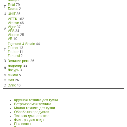
Tefal
79
T
Taurus
2
U
UNIT
35
VITEK
162
Vitesse
46
Vigor
37
V
VES
34
Viconte
25
VR
10
Zigmund & Shtain
44
Zelmer
13
Z
Zauber
11
Zanussi
2
В
Великие реки
26
Ладомир
33
Л
Лазурь
3
М
Микма
5
Ф
Фея
26
Э
Элис
46
Крупная техника для кухни
Встраиваемая техника
Малая техника для кухни
Обработка продуктов
Техника для напитков
Фильтры для воды
Пылесосы