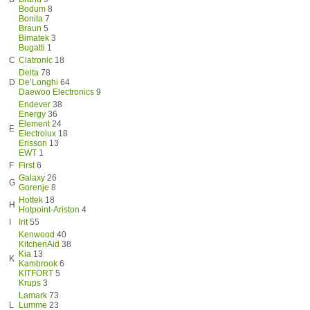
Bodum
8
Bonita
7
Braun
5
Bimatek
3
Bugatti
1
C
Clatronic
18
Delta
78
D
De’Longhi
64
Daewoo Electronics
9
Endever
38
Energy
36
Element
24
E
Electrolux
18
Erisson
13
EWT
1
F
First
6
Galaxy
26
G
Gorenje
8
Hottek
18
H
Hotpoint-Ariston
4
I
Irit
55
Kenwood
40
KitchenAid
38
Kia
13
K
Kambrook
6
KITFORT
5
Krups
3
Lamark
73
L
Lumme
23