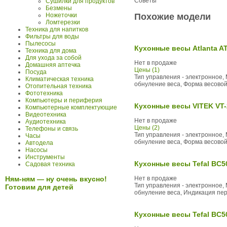
Советы
Сушилки для продуктов
Безмены
Похожие модели
Ножеточки
Ломтерезки
Техника для напитков
Фильтры для воды
Пылесосы
Кухонные весы Atlanta A
Техника для дома
Для ухода за собой
Нет в продаже
Домашняя аптечка
Цены (1)
Посуда
Тип управления - электронное, 
Климатическая техника
обнуление веса, Форма весовой т
Отопительная техника
Фототехника
Компьютеры и периферия
Кухонные весы VITEK VT-
Компьютерные комплектующие
Видеотехника
Нет в продаже
Аудиотехника
Цены (2)
Телефоны и связь
Тип управления - электронное, 
Часы
обнуление веса, Форма весовой 
Автодела
Насосы
Инструменты
Кухонные весы Tefal BC5
Садовая техника
Ням-ням — ну очень вкусно!
Нет в продаже
Тип управления - электронное, 
Готовим для детей
обнуление веса, Индикация пер
Кухонные весы Tefal BC50