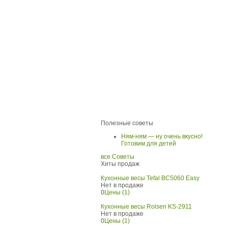
Полезные советы
Ням-ням — ну очень вкусно!
Готовим для детей
все Советы
Хиты продаж
Кухонные весы Tefal BC5060 Easy
Нет в продаже
0
Цены (1)
Кухонные весы Rolsen KS-2911
Нет в продаже
0
Цены (1)