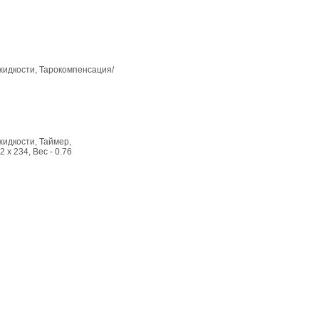
 жидкости, Тарокомпенсация/
жидкости, Таймер,
x 234, Вес - 0.76