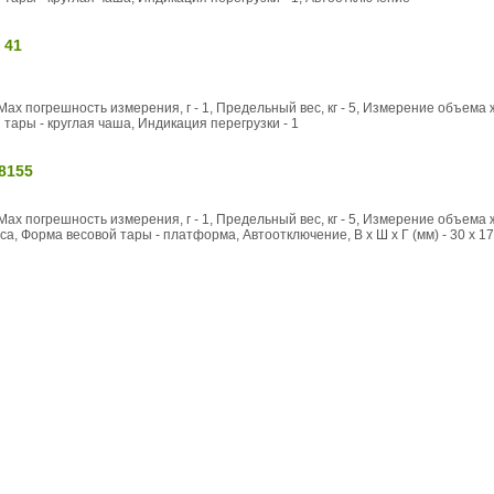
 41
Max погрешность измерения, г - 1, Предельный вес, кг - 5, Измерение объема
тары - круглая чаша, Индикация перегрузки - 1
8155
Max погрешность измерения, г - 1, Предельный вес, кг - 5, Измерение объема 
, Форма весовой тары - платформа, Автоотключение, В x Ш x Г (мм) - 30 x 172 