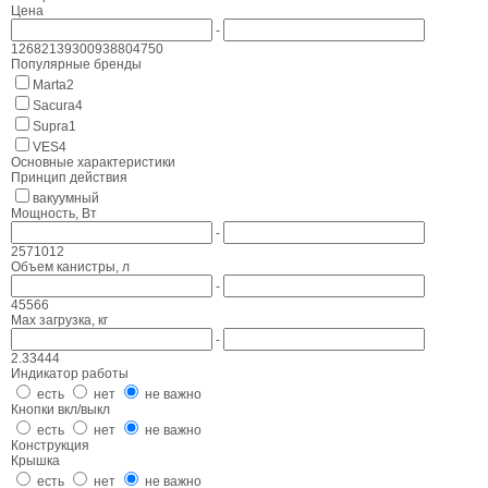
Цена
-
1268
2139
3009
3880
4750
Популярные бренды
Marta
2
Sacura
4
Supra
1
VES
4
Основные характеристики
Принцип действия
вакуумный
Мощность, Вт
-
2
5
7
10
12
Объем канистры, л
-
4
5
5
6
6
Max загрузка, кг
-
2.3
3
4
4
4
Индикатор работы
есть
нет
не важно
Кнопки вкл/выкл
есть
нет
не важно
Конструкция
Крышка
есть
нет
не важно