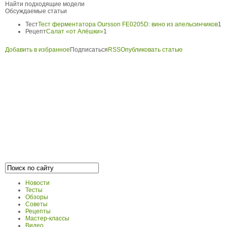
Найти подходящие модели
Обсуждаемые статьи
Тест
Тест ферментатора Oursson FE0205D: вино из апельсинчиков
1
Рецепт
Салат «от Алёшки»
1
Добавить в избранное
Подписаться
RSS
Опубликовать статью
Новости
Тесты
Обзоры
Советы
Рецепты
Мастер-классы
Видео