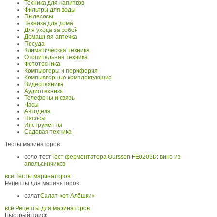
Техника для напитков
Фильтры для воды
Пылесосы
Техника для дома
Для ухода за собой
Домашняя аптечка
Посуда
Климатическая техника
Отопительная техника
Фототехника
Компьютеры и периферия
Компьютерные комплектующие
Видеотехника
Аудиотехника
Телефоны и связь
Часы
Автодела
Насосы
Инструменты
Садовая техника
Тесты маринаторов
соло-тест
Тест ферментатора Oursson FE0205D: вино из
апельсинчиков
все Тесты маринаторов
Рецепты для маринаторов
салат
Салат «от Алёшки»
все Рецепты для маринаторов
Быстрый поиск