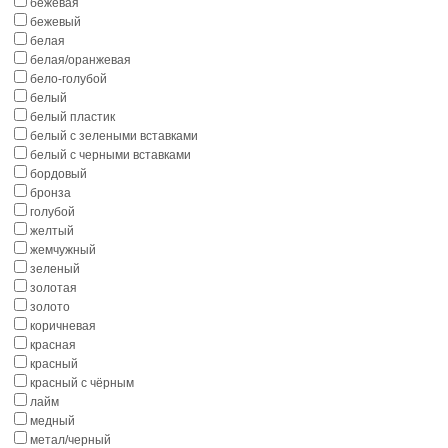
бежевая
бежевый
белая
белая/оранжевая
бело-голубой
белый
белый пластик
белый с зелеными вставками
белый с черными вставками
бордовый
бронза
голубой
желтый
жемчужный
зеленый
золотая
золото
коричневая
красная
красный
красный с чёрным
лайм
медный
метал/черный