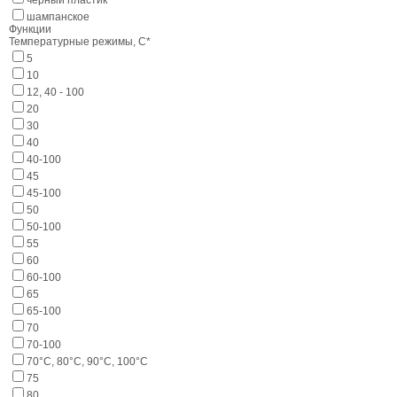
чёрный пластик
шампанское
Функции
Температурные режимы, С*
5
10
12, 40 - 100
20
30
40
40-100
45
45-100
50
50-100
55
60
60-100
65
65-100
70
70-100
70°С, 80°С, 90°С, 100°С
75
80