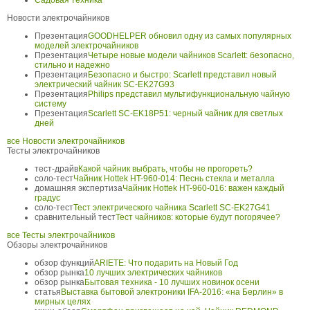
Садовая техника
Новости электрочайников
Презентация
GOODHELPER обновил одну из самых популярных
моделей электрочайников
Презентация
Четыре новые модели чайников Scarlett: безопасно,
стильно и надежно
Презентация
Безопасно и быстро: Scarlett представил новый
электрический чайник SC-EK27G93
Презентация
Philips представил мультифункциональную чайную
систему
Презентация
Scarlett SC-EK18P51: черный чайник для светлых
дней
все Новости электрочайников
Тесты электрочайников
тест-драйв
Какой чайник выбрать, чтобы не прогореть?
соло-тест
Чайник Hottek HT-960-014: Песнь стекла и металла
домашняя экспертиза
Чайник Hottek HT-960-016: важен каждый
градус
соло-тест
Тест электрического чайника Scarlett SC-EK27G41
сравнительный тест
Тест чайников: которые будут погорячее?
все Тесты электрочайников
Обзоры электрочайников
обзор функций
ARIETE: Что подарить на Новый Год
обзор рынка
10 лучших электрических чайников
обзор рынка
Бытовая техника - 10 лучших новинок осени
статья
Выставка бытовой электроники IFA-2016: «на Берлин» в
мирных целях