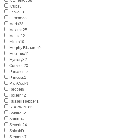
KitchenAid
38
Krups
3
Lasko
13
Lumme
23
Marta
38
Maxima
25
Melitta
12
Midea
19
Morphy Richards
9
Moulinex
11
Mystery
32
Oursson
23
Panasonic
6
Princess
1
ProfiCook
3
Redber
9
Rolsen
42
Russell Hobbs
41
STARWIND
25
Sakura
62
Saturn
47
Severin
24
Shivaki
9
Siemens
7