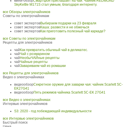
мини-обзор
Смартфон приглашает на чай. Чайник REDMOND
SkyKettle М171S стал умным, благодаря интернету.
все Обзоры электрочайников
Советы по электрочайникам
совет экспертов
Выбираем подарки на 23 февраля
совет экспертов
Каша: развести и не обжечься
совет экспертов
Как приготовить полезный чай каркаде?
все Советы по электрочайникам
Рецепты для электрочайников
чай
Как превратить обычный чай в деликатес.
чай
Чай с розмарином
чай
НеобыЧАЙные рецепты
чай
Чайные рецепты
чай
Завариваем чай из ромашки
все Рецепты для электрочайников
Видео о электрочайниках
видеообзор
Секретное оружие для заварки чая: чайник Scarlett SC-
EK27G41
видеообзор
Пять режимов чайника Scarlett SC-EK 27G41
все Видео о электрочайниках
Интервью электрочайников
S3: 2020 - год побеждающей индивидуальности
все Интервью электрочайников
Быстрый поиск
Цена