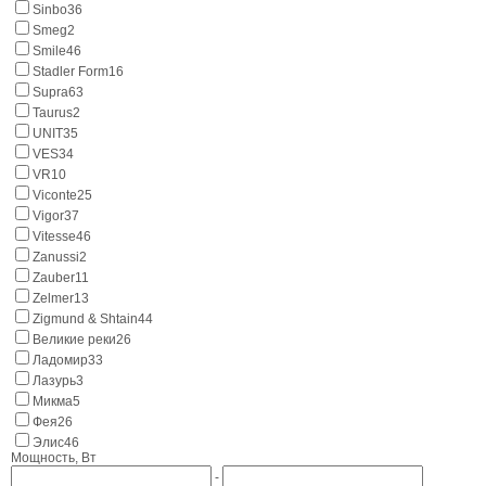
Sinbo
36
Smeg
2
Smile
46
Stadler Form
16
Supra
63
Taurus
2
UNIT
35
VES
34
VR
10
Viconte
25
Vigor
37
Vitesse
46
Zanussi
2
Zauber
11
Zelmer
13
Zigmund & Shtain
44
Великие реки
26
Ладомир
33
Лазурь
3
Микма
5
Фея
26
Элис
46
Мощность, Вт
-