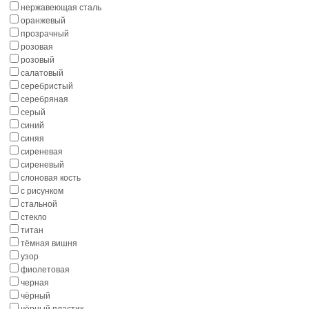
нержавеющая сталь
оранжевый
прозрачный
розовая
розовый
салатовый
серебристый
серебряная
серый
синий
синяя
сиреневая
сиреневый
слоновая кость
с рисунком
стальной
стекло
титан
тёмная вишня
узор
фиолетовая
черная
чёрный