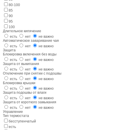
80-100
85
90
95
100
Длительное кипячение
есть
нет
не важно
Автоматическое заваривание чая
есть
нет
не важно
Защита
Блокировка включения без воды
есть
нет
не важно
Защита от выкипания
есть
нет
не важно
Отключение при снятии с подошвы
есть
нет
не важно
Блокировка крышки
есть
нет
не важно
Защита подошвы от влаги
есть
нет
не важно
Защита от короткого замыкания
есть
нет
не важно
Управление
Тип термостата
бесступенчатый
есть