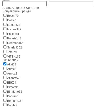
-
177
5630
11083
16536
21989
Популярные бренды
Bosch
70
Delta
78
Lamark
73
Maxwell
72
Philips
81
Polaris
148
Redmond
66
Scarlett
152
Tefal
79
VITEK
162
Все бренды
Akai
18
Ariete
6
Arnica
2
Atlanta
57
BBK
24
Bimatek
3
Binatone
32
Bodum
8
Bomann
15
Bonita
7