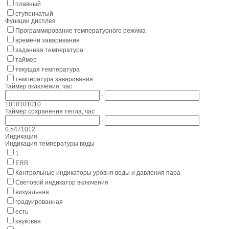
плавный
ступенчатый
Функции дисплея
Программирование температурного режима
времени заваривания
заданная температура
таймер
текущая температура
температура заваривания
Таймер включения, час
-
10
10
10
10
10
Таймер сохранения тепла, час
-
0.5
4
7
10
12
Индикация
Индикация температуры воды
1
ERR
Контрольные индикаторы уровня воды и давления пара
Световой индикатор включения
визуальная
градуированная
есть
звуковая