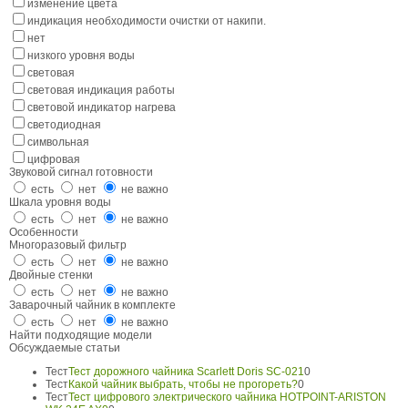
изменение цвета
индикация необходимости очистки от накипи.
нет
низкого уровня воды
световая
световая индикация работы
световой индикатор нагрева
светодиодная
символьная
цифровая
Звуковой сигнал готовности
есть
нет
не важно
Шкала уровня воды
есть
нет
не важно
Особенности
Многоразовый фильтр
есть
нет
не важно
Двойные стенки
есть
нет
не важно
Заварочный чайник в комплекте
есть
нет
не важно
Найти подходящие модели
Обсуждаемые статьи
Тест
Тест дорожного чайника Scarlett Doris SC-021
0
Тест
Какой чайник выбрать, чтобы не прогореть?
0
Тест
Тест цифрового электрического чайника HOTPOINT-ARISTON