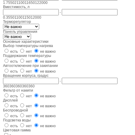
1.7
5502
11001
16501
22000
Вместимость, л
-
0.35
501
1001
1501
2000
Терморегулятор
Панель управления
Основные характеристики
Выбор температуры нагрева
есть
нет
не важно
Поддержание температуры
есть
нет
не важно
Автоотключение при закипании
есть
нет
не важно
Вращение корпуса, градус
-
360
360
360
360
360
Фильтр от накипи
есть
нет
не важно
Дисплей
есть
нет
не важно
Беспроводной
есть
нет
не важно
Подсветка воды
есть
нет
не важно
Цветовая гамма