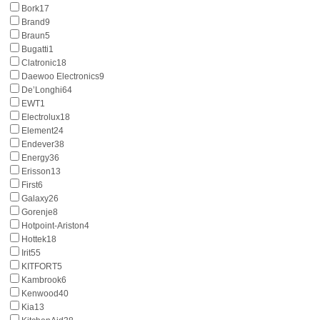
Bork
17
Brand
9
Braun
5
Bugatti
1
Clatronic
18
Daewoo Electronics
9
De’Longhi
64
EWT
1
Electrolux
18
Element
24
Endever
38
Energy
36
Erisson
13
First
6
Galaxy
26
Gorenje
8
Hotpoint-Ariston
4
Hottek
18
Irit
55
KITFORT
5
Kambrook
6
Kenwood
40
Kia
13