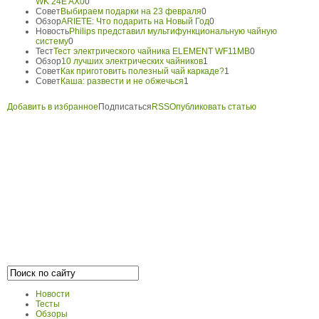
WK 24E AX0
0
Совет
Выбираем подарки на 23 февраля
0
Обзор
ARIETE: Что подарить на Новый Год
0
Новость
Philips представил мультифункциональную чайную
систему
0
Тест
Тест электрического чайника ELEMENT WF11MB
0
Обзор
10 лучших электрических чайников
1
Совет
Как приготовить полезный чай каркаде?
1
Совет
Каша: развести и не обжечься
1
Добавить в избранное
Подписаться
RSS
Опубликовать статью
Новости
Тесты
Обзоры