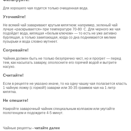
Для хорошего чая годится только очищенная вода.
Уточняйте!
Не всякий чай заваривают крутым кипятком: например, зеленый чай
лучше «раскрывается» при температуре 70-80 С. Для черного же чая
подойдет вода, кипящая «белым ключом» — то есть не уже активно
бурлящая, а только закипающая, когда со дна поднимаются мелкие
пузырьки и вода словно мутнеет.
Согревайте!
Чайник должен быть не только безупречно чист, но и прогрет — перед
тем, как насыпать заварку, ополосните его горячей водой и вытрите
насухо.
Считайте!
Если в рецепте не указано иначе, то на одну чашку чая полагается класть
1 чайную ложку (с горкой!) заварки или 30-35 граммов чая на 1 литр
кипятка.
Не спешите!
Накройте заварочный чайник специальным колпаком или укутайте
полотенцем и подождите 4-5 минут.
Чайные рецепты
- читайте далее