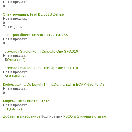
Нет в продаже
0
Электрочайник Tefal BE 5323 Delfina
Нет в продаже
0
Топ-модели
Электрочайник Oursson EK1770MD/SS
Нет в продаже
0
Термопот Stadler Form QuickUp One SFQ.010
Нет в продаже
+5
Отзывы (2)
Термопот Stadler Form QuickUp One SFQ.010
Нет в продаже
+5
Отзывы (2)
Кофемашина De’Longhi PrimaDonna ELITE ECAM 650.75.MS
Нет в продаже
0
Кофемолка Scarlett SL-1545
Нет в продаже
+1
Цены (2)
Добавить в избранное
Подписаться
RSS
Опубликовать статью