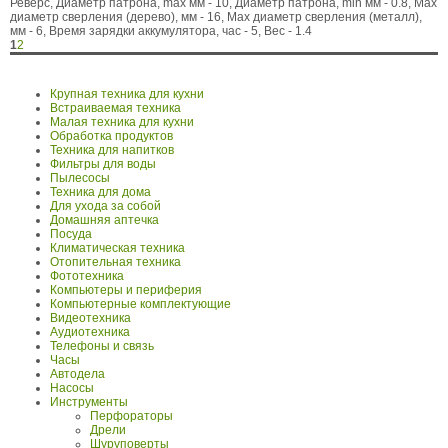
Реверс, Диаметр патрона, max мм - 10, Диаметр патрона, min мм - 0.8, Max
диаметр сверления (дерево), мм - 16, Max диаметр сверления (металл),
мм - 6, Время зарядки аккумулятора, час - 5, Вес - 1.4
1
2
Крупная техника для кухни
Встраиваемая техника
Малая техника для кухни
Обработка продуктов
Техника для напитков
Фильтры для воды
Пылесосы
Техника для дома
Для ухода за собой
Домашняя аптечка
Посуда
Климатическая техника
Отопительная техника
Фототехника
Компьютеры и периферия
Компьютерные комплектующие
Видеотехника
Аудиотехника
Телефоны и связь
Часы
Автодела
Насосы
Инструменты
Перфораторы
Дрели
Шуруповерты