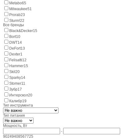
Metabo
65
Milwaukee
51
Prorab
23
Sturm!
22
Все бренды
Black&Decker
15
Bort
10
DWT
14
DeFort
13
Dexter
1
Felisatti
12
Hammer
15
Skil
20
Sparky
14
Stomer
11
Зубр
17
Интерскол
20
Калибр
19
Тип инструмента
Тип питания
Мощность, Вт
-
90
249
408
567
725