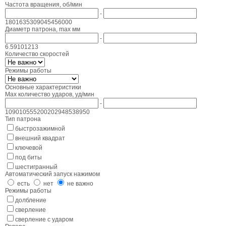
Частота вращения, об/мин
-
180
1635
3090
4545
6000
Диаметр патрона, max мм
-
6.5
9
10
12
13
Количество скоростей
Режимы работы
Основные характеристики
Max количество ударов, уд/мин
-
1090
10555
20020
29485
38950
Тип патрона
быстрозажимной
внешний квадрат
ключевой
под биты
шестигранный
Автоматический запуск нажимом
есть
нет
не важно
Режимы работы
долбление
сверление
сверление с ударом