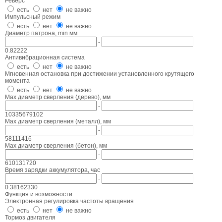
Реверс
есть
нет
не важно
Импульсный режим
есть
нет
не важно
Диаметр патрона, min мм
-
0.8
2
2
2
2
Антивибрационная система
есть
нет
не важно
Мгновенная остановка при достижении установленного крутящего
момента
есть
нет
не важно
Max диаметр сверления (дерево), мм
-
10
33
56
79
102
Max диаметр сверления (металл), мм
-
5
8
11
14
16
Max диаметр сверления (бетон), мм
-
6
10
13
17
20
Время зарядки аккумулятора, час
-
0.3
8
16
23
30
Функция и возможности
Электронная регулировка частоты вращения
есть
нет
не важно
Тормоз двигателя