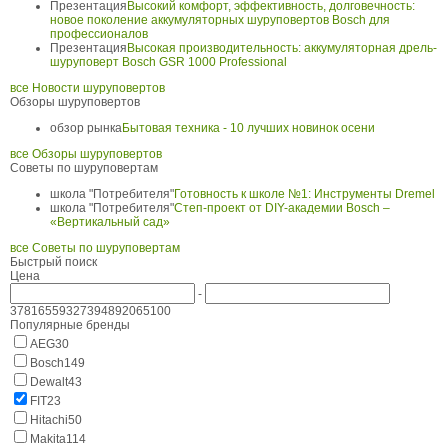
Презентация
Высокий комфорт, эффективность, долговечность:
новое поколение аккумуляторных шуруповертов Bosch для
профессионалов
Презентация
Высокая производительность: аккумуляторная дрель-
шуруповерт Bosch GSR 1000 Professional
все Новости шуруповертов
Обзоры шуруповертов
обзор рынка
Бытовая техника - 10 лучших новинок осени
все Обзоры шуруповертов
Советы по шуруповертам
школа "Потребителя"
Готовность к школе №1: Инструменты Dremel
школа "Потребителя"
Степ-проект от DIY-академии Bosch –
«Вертикальный сад»
все Советы по шуруповертам
Быстрый поиск
Цена
-
378
16559
32739
48920
65100
Популярные бренды
AEG
30
Bosch
149
Dewalt
43
FIT
23
Hitachi
50
Makita
114