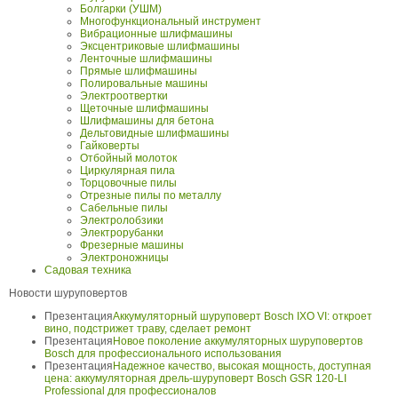
Болгарки (УШМ)
Многофункциональный инструмент
Вибрационные шлифмашины
Эксцентриковые шлифмашины
Ленточные шлифмашины
Прямые шлифмашины
Полировальные машины
Электроотвертки
Щеточные шлифмашины
Шлифмашины для бетона
Дельтовидные шлифмашины
Гайковерты
Отбойный молоток
Циркулярная пила
Торцовочные пилы
Отрезные пилы по металлу
Сабельные пилы
Электролобзики
Электрорубанки
Фрезерные машины
Электроножницы
Садовая техника
Новости шуруповертов
Презентация
Аккумуляторный шуруповерт Bosch IXO VI: откроет
вино, подстрижет траву, сделает ремонт
Презентация
Новое поколение аккумуляторных шуруповертов
Bosch для профессионального использования
Презентация
Надежное качество, высокая мощность, доступная
цена: аккумуляторная дрель-шуруповерт Bosch GSR 120-LI
Professional для профессионалов