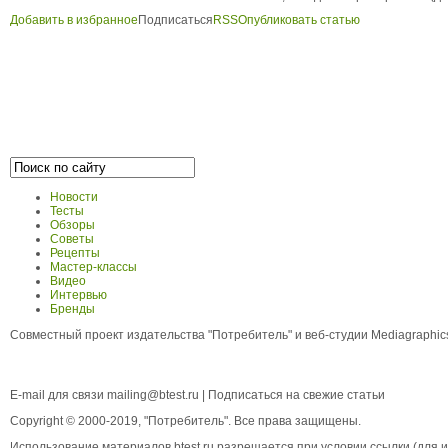
Добавить в избранное
Подписаться
RSS
Опубликовать статью
Новости
Тесты
Обзоры
Советы
Рецепты
Мастер-классы
Видео
Интервью
Бренды
Совместный проект издательства "Потребитель" и веб-студии Mediagraphi
E-mail для связи
mailing@btest.ru
|
Подписаться на свежие статьи
Copyright © 2000-2019, "Потребитель". Все права защищены.
Использование материалов btest.ru разрешается при условии ссылки (для ин