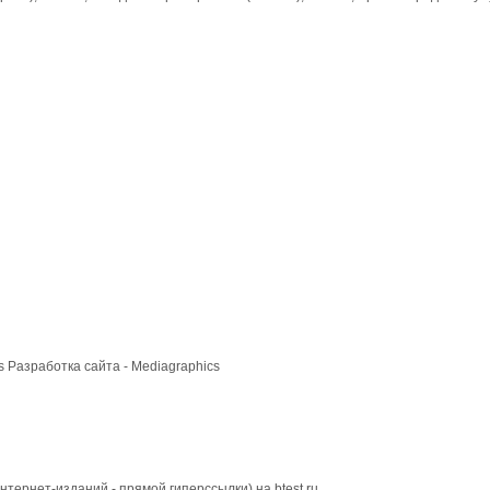
cs
Разработка сайта
- Mediagraphics
тернет-изданий - прямой гиперссылки) на btest.ru