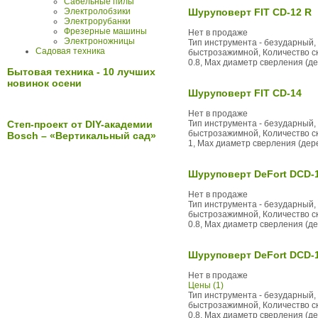
Сабельные пилы
Электролобзики
Шуруповерт FIT CD-12 R
Электрорубанки
Фрезерные машины
Нет в продаже
Электроножницы
Тип инструмента - безударный, 
Садовая техника
быстрозажимной, Количество ско
0.8, Max диаметр сверления (дер
Бытовая техника - 10 лучших
новинок осени
Шуруповерт FIT CD-14
Нет в продаже
Степ-проект от DIY-академии
Тип инструмента - безударный, 
быстрозажимной, Количество ско
Bosch – «Вертикальный сад»
1, Max диаметр сверления (дерев
Шуруповерт DeFort DCD-1
Нет в продаже
Тип инструмента - безударный, 
быстрозажимной, Количество ско
0.8, Max диаметр сверления (дер
Шуруповерт DeFort DCD-
Нет в продаже
Цены (1)
Тип инструмента - безударный, 
быстрозажимной, Количество ско
0.8, Max диаметр сверления (дер