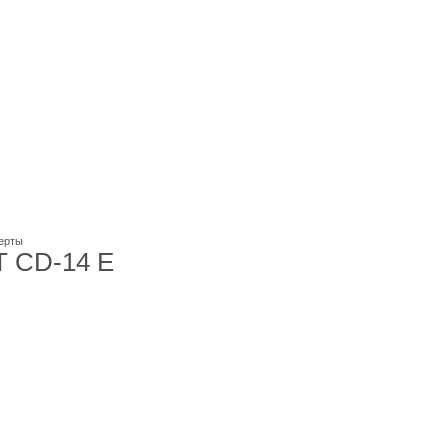
ерты
T CD-14 E