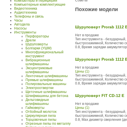
Советы
Компьютеры и периферия
Компьютерные комплектующие
Похожие модели
Видеотехника
Аудиотехника
Телефоны и связь
Часы
Автодела
Шуруповерт Prorab 1112 
Насосы
Инструменты
Нет в продаже
Перфораторы
Тип инструмента - безударный, 
Дрели
быстрозажимной, Количество ско
Шуруповерты
0.8, Время зарядки аккумулятора
Болгарки (УШМ)
Многофункциональный
инструмент
Шуруповерт Prorab 1112 
Вибрационные
шлифмашины
Нет в продаже
Эксцентриковые
Цены (1)
шлифмашины
Тип инструмента - безударный, 
Ленточные шлифмашины
быстрозажимной, Количество ско
Прямые шлифмашины
0.8, Время зарядки аккумулятора
Полировальные машины
Электроотвертки
Щеточные шлифмашины
Шуруповерт FIT CD-12 E
Шлифмашины для бетона
Дельтовидные
шлифмашины
Нет в продаже
Гайковерты
Цены (1)
Отбойный молоток
Тип инструмента - безударный, 
Циркулярная пила
быстрозажимной, Количество ско
Торцовочные пилы
0.8, Max диаметр сверления (дер
Отрезные пилы по металлу