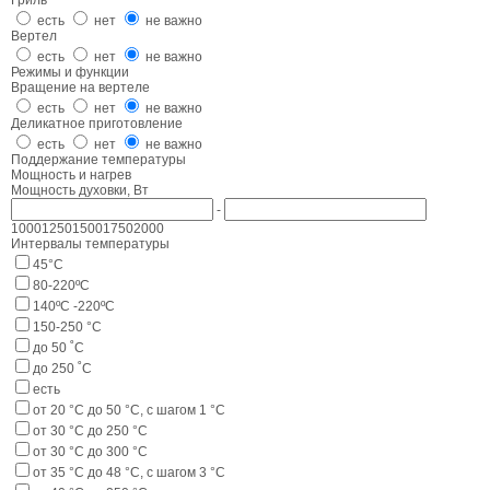
Гриль
есть
нет
не важно
Вертел
есть
нет
не важно
Режимы и функции
Вращение на вертеле
есть
нет
не важно
Деликатное приготовление
есть
нет
не важно
Поддержание температуры
Мощность и нагрев
Мощность духовки, Вт
-
1000
1250
1500
1750
2000
Интервалы температуры
45°С
80-220ºС
140ºС -220ºС
150-250 °C
до 50 ˚С
до 250 ˚С
есть
от 20 °С до 50 °С, с шагом 1 °С
от 30 °C до 250 °C
от 30 °C до 300 °C
от 35 °С до 48 °С, с шагом 3 °С