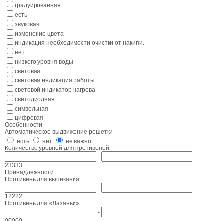
градуированная
есть
звуковая
изменение цвета
индикация необходимости очистки от накипи.
нет
низкого уровня воды
световая
световая индикация работы
световой индикатор нагрева
светодиодная
символьная
цифровая
Особенности
Автоматическое выдвижение решетки
есть
нет
не важно
Количество уровней для противеней
-
2
3
3
3
3
Принадлежности
Противень для выпекания
-
1
2
2
2
2
Противень для «Лазаньи»
-
0
0
0
0
0