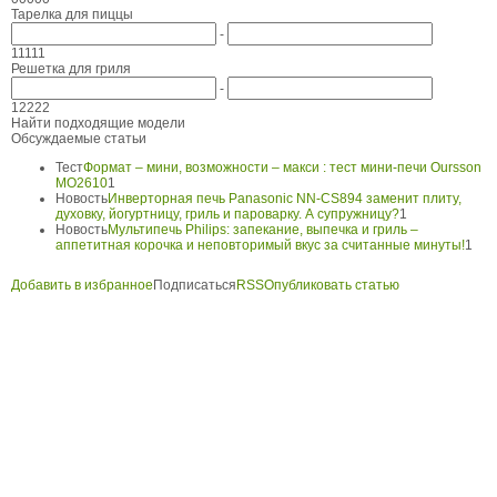
Тарелка для пиццы
-
1
1
1
1
1
Решетка для гриля
-
1
2
2
2
2
Найти подходящие модели
Обсуждаемые статьи
Тест
Формат – мини, возможности – макси : тест мини-печи Oursson
MO2610
1
Новость
Инверторная печь Panasonic NN-CS894 заменит плиту,
духовку, йогуртницу, гриль и пароварку. А супружницу?
1
Новость
Мультипечь Philips: запекание, выпечка и гриль –
аппетитная корочка и неповторимый вкус за считанные минуты!
1
Добавить в избранное
Подписаться
RSS
Опубликовать статью