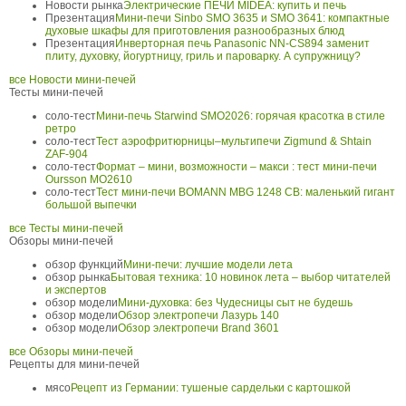
Новости рынка
Электрические ПЕЧИ MIDEA: купить и печь
Презентация
Мини-печи Sinbo SMO 3635 и SMO 3641: компактные
духовые шкафы для приготовления разнообразных блюд
Презентация
Инверторная печь Panasonic NN-CS894 заменит
плиту, духовку, йогуртницу, гриль и пароварку. А супружницу?
все Новости мини-печей
Тесты мини-печей
соло-тест
Мини-печь Starwind SMO2026: горячая красотка в стиле
ретро
соло-тест
Тест аэрофритюрницы–мультипечи Zigmund & Shtain
ZAF-904
соло-тест
Формат – мини, возможности – макси : тест мини-печи
Oursson MO2610
соло-тест
Тест мини-печи BOMANN MBG 1248 CB: маленький гигант
большой выпечки
все Тесты мини-печей
Обзоры мини-печей
обзор функций
Мини-печи: лучшие модели лета
обзор рынка
Бытовая техника: 10 новинок лета – выбор читателей
и экспертов
обзор модели
Мини-духовка: без Чудесницы сыт не будешь
обзор модели
Обзор электропечи Лазурь 140
обзор модели
Обзор электропечи Brand 3601
все Обзоры мини-печей
Рецепты для мини-печей
мясо
Рецепт из Германии: тушеные сардельки с картошкой