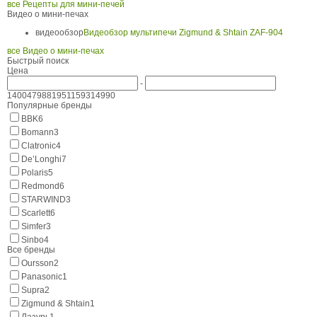
все Рецепты для мини-печей
Видео о мини-печах
видеообзор
Видеобзор мультипечи Zigmund & Shtain ZAF-904
все Видео о мини-печах
Быстрый поиск
Цена
-
1400
4798
8195
11593
14990
Популярные бренды
BBK
6
Bomann
3
Clatronic
4
De’Longhi
7
Polaris
5
Redmond
6
STARWIND
3
Scarlett
6
Simfer
3
Sinbo
4
Все бренды
Oursson
2
Panasonic
1
Supra
2
Zigmund & Shtain
1