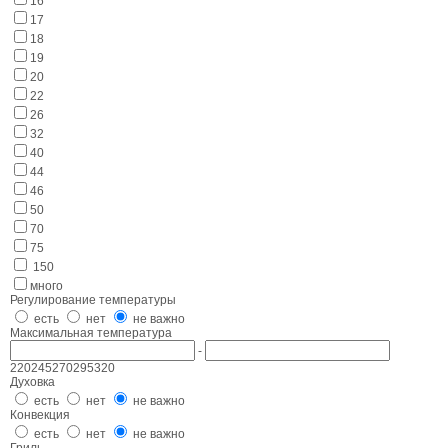
16
17
18
19
20
22
26
32
40
44
46
50
70
75
150
много
Регулирование температуры
есть
нет
не важно
Максимальная температура
-
220
245
270
295
320
Духовка
есть
нет
не важно
Конвекция
есть
нет
не важно