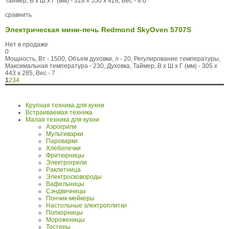
Таймер, В x Ш x Г (мм) - 328 x 550 x 428, Вес - 8.6
сравнить
Электрическая мини-печь Redmond SkyOven 5707S
Нет в продаже
0
Мощность, Вт - 1500, Объем духовки, л - 20, Регулирование температуры,
Максимальная температура - 230, Духовка, Таймер, В x Ш x Г (мм) - 305 x
443 x 285, Вес - 7
1
2
3
4
Крупная техника для кухни
Встраиваемая техника
Малая техника для кухни
Аэрогрили
Мультиварки
Пароварки
Хлебопечки
Фритюрницы
Электрогрили
Раклетница
Электросковороды
Вафельницы
Сэндвичницы
Пончик-мейкеры
Настольные электроплитки
Попкорницы
Мороженицы
Тостеры