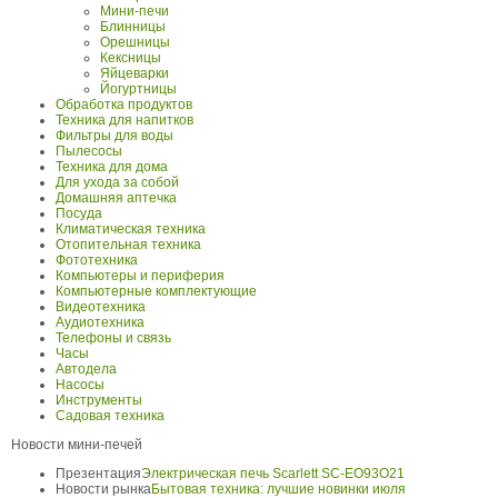
Мини-печи
Блинницы
Орешницы
Кексницы
Яйцеварки
Йогуртницы
Обработка продуктов
Техника для напитков
Фильтры для воды
Пылесосы
Техника для дома
Для ухода за собой
Домашняя аптечка
Посуда
Климатическая техника
Отопительная техника
Фототехника
Компьютеры и периферия
Компьютерные комплектующие
Видеотехника
Аудиотехника
Телефоны и связь
Часы
Автодела
Насосы
Инструменты
Садовая техника
Новости мини-печей
Презентация
Электрическая печь Scarlett SC-EO93O21
Новости рынка
Бытовая техника: лучшие новинки июля