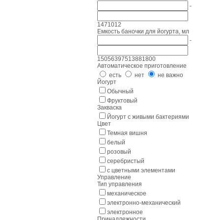
-
1
4
7
10
12
Емкость баночки для йогурта, мл
-
150
563
975
1388
1800
Автоматическое приготовление
есть
нет
не важно
Йогурт
Обычный
Фруктовый
Закваска
Йогурт с живыми бактериями
Цвет
Темная вишня
белый
розовый
серебристый
с цветными элементами
Управление
Тип управления
механическое
электронно-механический
электронное
Принадлежности