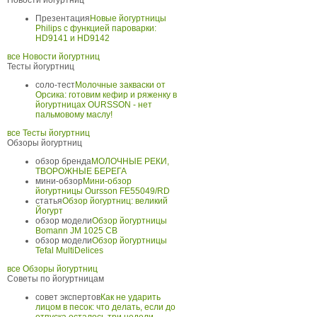
Новости йогуртниц
Презентация
Новые йогуртницы
Philips с функцией пароварки:
HD9141 и HD9142
все Новости йогуртниц
Тесты йогуртниц
соло-тест
Молочные закваски от
Орсика: готовим кефир и ряженку в
йогуртницах OURSSON - нет
пальмовому маслу!
все Тесты йогуртниц
Обзоры йогуртниц
обзор бренда
МОЛОЧНЫЕ РЕКИ,
ТВОРОЖНЫЕ БЕРЕГА
мини-обзор
Мини-обзор
йогуртницы Oursson FE55049/RD
статья
Обзор йогуртниц: великий
Йогурт
обзор модели
Обзор йогуртницы
Bomann JM 1025 CB
обзор модели
Обзор йогуртницы
Tefal MultiDelices
все Обзоры йогуртниц
Советы по йогуртницам
совет экспертов
Как не ударить
лицом в песок: что делать, если до