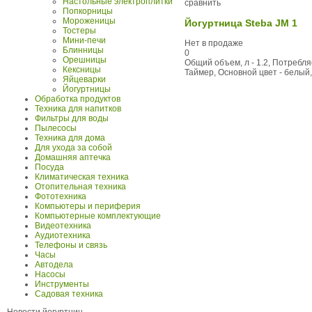
Настольные электроплитки
сравнить
Попкорницы
Мороженицы
Йогуртница Steba JM 1
Тостеры
Мини-печи
Нет в продаже
Блинницы
0
Орешницы
Общий объем, л - 1.2, Потребля
Кексницы
Таймер, Основной цвет - белый,
Яйцеварки
Йогуртницы
Обработка продуктов
Техника для напитков
Фильтры для воды
Пылесосы
Техника для дома
Для ухода за собой
Домашняя аптечка
Посуда
Климатическая техника
Отопительная техника
Фототехника
Компьютеры и периферия
Компьютерные комплектующие
Видеотехника
Аудиотехника
Телефоны и связь
Часы
Автодела
Насосы
Инструменты
Садовая техника