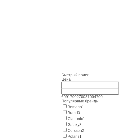
Быстрый поиск
Цена
-
699
1700
2700
3700
4700
Популярные бренды
Bomann
1
Brand
3
Clatronic
1
Galaxy
3
Oursson
2
Polaris
1