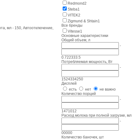
Redmond
2
Steba
1
VITEK
2
Zigmund & Shtain
1
Все бренды
рта, мл - 150, Автоотключение,
Vitesse
1
Основные характеристики
Общий объем, л
-
0.72
2
3
3
3.5
Потребляемая мощность, Вт
-
15
24
33
42
50
Дисплей
есть
нет
не важно
Количество порций
-
1
4
7
10
12
Расход молока при полной загрузке, мл
-
0
0
0
0
0
Количество баночек, шт