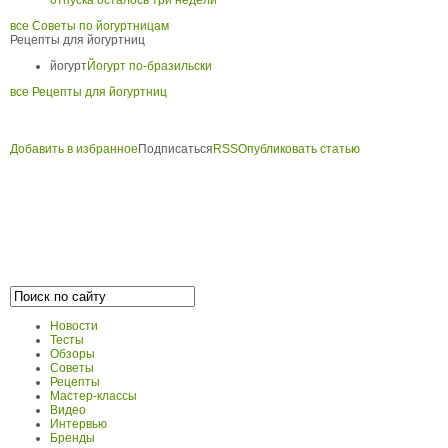
отпуска осталось три недели
все Советы по йогуртницам
Рецепты для йогуртниц
йогурт
Йогурт по-бразильски
все Рецепты для йогуртниц
Добавить в избранное
Подписаться
RSS
Опубликовать статью
Новости
Тесты
Обзоры
Советы
Рецепты
Мастер-классы
Видео
Интервью
Бренды