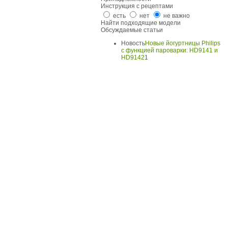
Инструкция с рецептами
есть
нет
не важно
Найти подходящие модели
Обсуждаемые статьи
Новость
Новые йогуртницы Philips
с функцией пароварки: HD9141 и
HD9142
1