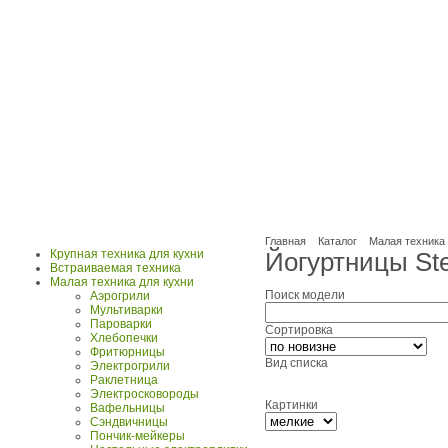
Главная
Каталог
Малая техника 
Крупная техника для кухни
Йогуртницы St
Встраиваемая техника
Малая техника для кухни
Поиск модели
Аэрогрили
Мультиварки
Пароварки
Сортировка
Хлебопечки
Фритюрницы
Вид списка
Электрогрили
Раклетница
Электросковороды
Картинки
Вафельницы
Сэндвичницы
Пончик-мейкеры