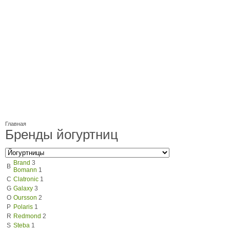
Главная
Бренды йогуртниц
Brand
3
B
Bomann
1
C
Clatronic
1
G
Galaxy
3
O
Oursson
2
P
Polaris
1
R
Redmond
2
S
Steba
1