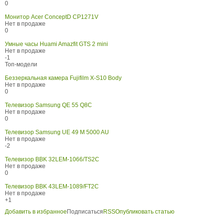
0
Монитор Acer ConceptD CP1271V
Нет в продаже
0
Умные часы Huami Amazfit GTS 2 mini
Нет в продаже
-1
Топ-модели
Беззеркальная камера Fujifilm X-S10 Body
Нет в продаже
0
Телевизор Samsung QE 55 Q8C
Нет в продаже
0
Телевизор Samsung UE 49 M 5000 AU
Нет в продаже
-2
Телевизор BBK 32LEM-1066/TS2C
Нет в продаже
0
Телевизор BBK 43LEM-1089/FT2C
Нет в продаже
+1
Добавить в избранное
Подписаться
RSS
Опубликовать статью