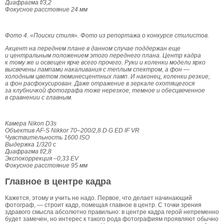
Диафрагма f/3,2
Фокусное расстояние 24 мм
Фото 4.
«Поиски стиля». Фото из репортажа о конкурсе стилистов.
Акцент на переднем плане в данном случае поддержан еще
и центральным положением этого переднего плана. Центр кадра
к тому же и освещен ярче всего прочего. Руки и коленки модели ярко
высвечены лампами накаливания с теплым спектром, а фон —
холодным цветом люминесцентных ламп. И наконец, коленки резкие,
а фон расфокусирован. Даже отражение в зеркале охотящегося
за клубничкой фотографа тоже нерезкое, темное и обесцвеченное
в сравнении с главным.
Камера Nikon D3s
Объектив AF-S Nikkor 70–200/2,8 D G ED IF VR
Чувствительность 1600 ISO
Выдержка 1/320 с
Диафрагма f/2,8
Экспокоррекция –0,33 EV
Фокусное расстояние 95 мм
Главное в центре кадра
Кажется, этому и учить не надо. Первое, что делает начинающий
фотограф, — строит кадр, помещая главное в центр. С точки зрения
здравого смысла абсолютно правильно: в центре кадра герой непременно
будет замечен, но интерес к такого рода фотографиям проявляют обычно