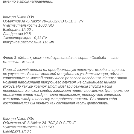
именно в этом направлении.
Камера Nikon D3s
Объектив AF-S Nikkor 70–200/2,8 D G ED IF VR
Чувствительность 1600 ISO
Выдержка 1/400 с
Диафрагма f/2,8
Экспокоррекция –0,33 EV
Фокусное расстояние 116 мм
Фото 3.
«Жених, сраженный красотой» из серии «Свадьба — это
маленькая жизнь».
Первый взгляд жениха на преображенную невесту я всегда стараюсь
не упустить. В этот краткий миг удается увидеть эмоции, обычно
спрятанные за маской привычного ролевого поведения. Жених в этот
момент напоминает токующего глухаря, не слышащего ничего
вокруг. Но как же краток этот миг! Три секунды спустя маска
покорителя женских сердец занимает привычное место.
Центральное
положение героя в кадре я счел правильным, потому что хотелось
включить в кадр и невесту с ее родственниками. Без этого кадр
воспринимался бы только как составная часть фотостори.
Камера Nikon D3s
Объектив AF-S Nikkor 24–70/2,8 D G ED IF
Чувствительность 1000 ISO
Выдержка 1/40 с