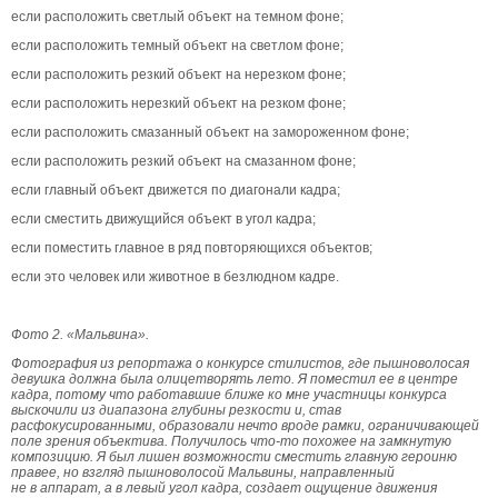
если расположить светлый объект на темном фоне;
если расположить темный объект на светлом фоне;
если расположить резкий объект на нерезком фоне;
если расположить нерезкий объект на резком фоне;
если расположить смазанный объект на замороженном фоне;
если расположить резкий объект на смазанном фоне;
если главный объект движется по диагонали кадра;
если сместить движущийся объект в угол кадра;
если поместить главное в ряд повторяющихся объектов;
если это человек или животное в безлюдном кадре.
Фото 2.
«Мальвина».
Фотография из репортажа о конкурсе стилистов, где пышноволосая
девушка должна была олицетворять лето. Я поместил ее в центре
кадра, потому что работавшие ближе ко мне участницы конкурса
выскочили из диапазона глубины резкости и, став
расфокусированными, образовали нечто вроде рамки, ограничивающей
поле зрения объектива. Получилось что-то похожее на замкнутую
композицию. Я был лишен возможности сместить главную героиню
правее, но взгляд пышноволосой Мальвины, направленный
не в аппарат, а в левый угол кадра, создает ощущение движения