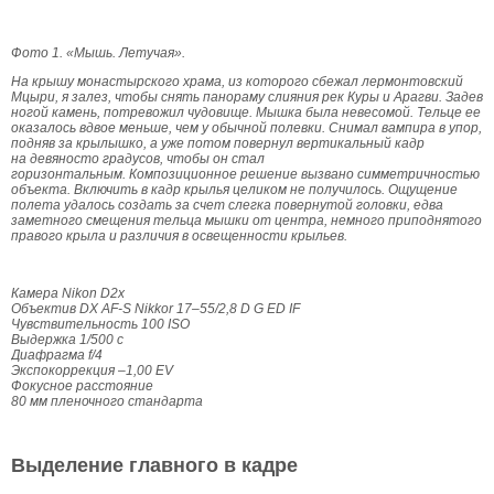
Фото 1.
«Мышь. Летучая».
На крышу монастырского храма, из которого сбежал лермонтовский
Мцыри, я залез, чтобы снять панораму слияния рек Куры и Арагви. Задев
ногой камень, потревожил чудовище. Мышка была невесомой. Тельце ее
оказалось вдвое меньше, чем у обычной полевки.
Снимал вампира в упор,
подняв за крылышко, а уже потом повернул вертикальный кадр
на девяносто градусов, чтобы он стал
горизонтальным.
Композиционное решение вызвано симметричностью
объекта. Включить в кадр крылья целиком не получилось. Ощущение
полета удалось создать за счет слегка повернутой головки, едва
заметного смещения тельца мышки от центра, немного приподнятого
правого крыла и различия в освещенности крыльев.
Камера Nikon D2x
Объектив DX AF-S Nikkor 17–55/2,8 D G ED IF
Чувствительность 100 ISO
Выдержка 1/500 с
Диафрагма f/4
Экспокоррекция –1,00 EV
Фокусное расстояние
80 мм пленочного стандарта
Выделение главного в кадре