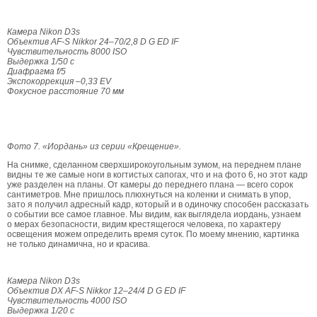
Камера Nikon D3s
Объектив AF-S Nikkor 24–70/2,8 D G ED IF
Чувствительность 8000 ISO
Выдержка 1/50 с
Диафрагма f/5
Экспокоррекция –0,33 EV
Фокусное расстояние 70 мм
Фото 7. «Иордань» из серии «Крещение».
На снимке, сделанном сверхширокоугольным зумом, на переднем плане
видны те же самые ноги в когтистых сапогах, что и на фото 6, но этот кадр
уже разделен на планы. От камеры до переднего плана — всего сорок
сантиметров. Мне пришлось плюхнуться на коленки и снимать в упор,
зато я получил адресный кадр, который и в одиночку способен рассказать
о событии все самое главное. Мы видим, как выглядела иордань, узнаем
о мерах безопасности, видим крестящегося человека, по характеру
освещения можем определить время суток. По моему мнению, картинка
не только динамична, но и красива.
Камера Nikon D3s
Объектив DX AF-S Nikkor 12–24/4 D G ED IF
Чувствительность 4000 ISO
Выдержка 1/20 с