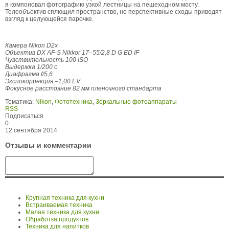
я компоновал фотографию узкой лестницы на пешеходном мосту.
Телеобъектив сплющил пространство, но перспективные сходы приводят
взгляд к целующейся парочке.
Камера Nikon D2x
Объектив DX AF-S Nikkor 17–55/2,8 D G ED IF
Чувствительность 100 ISO
Выдержка 1/200 с
Диафрагма f/5,6
Экспокоррекция –1,00 EV
Фокусное расстояние 82 мм пленочного стандарта
Тематика:
Nikon
,
Фототехника
,
Зеркальные фотоаппараты
RSS
Подписаться
0
12 сентября 2014
Отзывы и комментарии
Крупная техника для кухни
Встраиваемая техника
Малая техника для кухни
Обработка продуктов
Техника для напитков