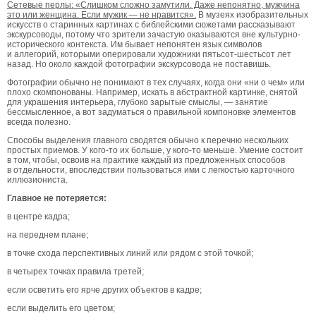
Сетевые перлы: «Слишком сложно замутили. Даже непонятно, мужчина
это или женщина. Если мужик — не нравится».
В музеях изобразительных
искусств о старинных картинах с библейскими сюжетами рассказывают
экскурсоводы, потому что зрители зачастую оказываются вне культурно-
исторического контекста. Им бывает непонятен язык символов
и аллегорий, которыми оперировали художники пятьсот-шестьсот лет
назад. Но около каждой фотографии экскурсовода не поставишь.
Фотографии обычно не понимают в тех случаях, когда они «ни о чем» или
плохо скомпонованы. Например, искать в абстрактной картинке, снятой
для украшения интерьера, глубоко зарытые смыслы, — занятие
бессмысленное, а вот задуматься о правильной компоновке элементов
всегда полезно.
Способы выделения главного сводятся обычно к перечню нескольких
простых приемов. У кого-то их больше, у кого-то меньше. Умение состоит
в том, чтобы, освоив на практике каждый из предложенных способов
в отдельности, впоследствии пользоваться ими с легкостью карточного
иллюзиониста.
Главное не потеряется:
в центре кадра;
на переднем плане;
в точке схода перспективных линий или рядом с этой точкой;
в четырех точках правила третей;
если осветить его ярче других объектов в кадре;
если выделить его цветом;