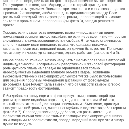
как правило, передний план на фотографиях новичков бывает нерезким.
Глаз упирается в него, как в барьер, через который приходится
перескакивать с усилием. Внимание зрителя снова и снова возвращается
к размытой авансцене, чтобы разгадать предложенную загадку. Если
размытый передний план играет роль рамки, направляющей внимание
зрителя в правильном направлении (см. фото 3), загадка решается
просто.
Хорошо, если размытость переднего плана — продуманный прием,
помогающий восприятию фотографии, но если нерезкое пятно — простая
случайность, снимок воспринимается как брак. Я так часто сталкиваюсь
с непониманием роли переднего плана, что однажды придумал
«ворчалку»: если есть передний план, он должен быть резким. Понимаю,
что это звучит чересчур категорично, однако работает (см. фото 4 и 5).
Любое правило, конечно, можно нарушать с целью проявления авторской
индивидуальности. В современной репортажной и жанровой фотографии
роль крупного плана на передке не ограничивается только
необходимостью выделения главного объекта кадра. Появление
высококачественных сверхширокоугольников тут же было использовано
для решения проблемы уменьшения дистанции от фотокамеры
до объекта. Еще Роберт Капа заметил, что от близости камеры к герою
зависит правдивость фотографии.
Я бы добавил к этому еще и эффект присутствия, возникающий при
рассматривании подобных картинок, тогда как тот же самый объект,
снятый с почтительной дистанции нормальным объективом, приводит
к получению нейтральных, лишенных глубины и подтекстов работ (сравни
фото 6 и 7). Справедливости ради добавлю, что рвать дистанцию
с объектом съемки можно не только с помощью сверхширокоугольников,
но и мощными телеобъективами, правда, передний план при этом в кадр
лучше не вводить.