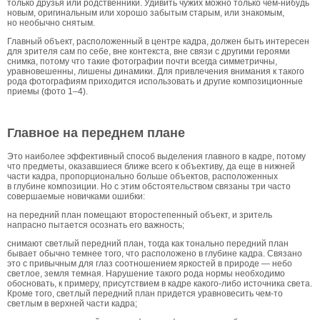
только друзья или родственники. Удивить чужих можно только чем-нибудь
новым, оригинальным или хорошо забытым старым, или знакомым,
но необычно снятым.
Главный объект, расположенный в центре кадра, должен быть интересен
для зрителя сам по себе, вне контекста, вне связи с другими героями
снимка, потому что такие фотографии почти всегда симметричны,
уравновешенны, лишены динамики. Для привлечения внимания к такого
рода фотографиям приходится использовать и другие композиционные
приемы (фото 1–4).
Главное на переднем плане
Это наиболее эффективный способ выделения главного в кадре, потому
что предметы, оказавшиеся ближе всего к объективу, да еще в нижней
части кадра, пропорционально больше объектов, расположенных
в глубине композиции. Но с этим обстоятельством связаны три часто
совершаемые новичками ошибки:
на передний план помещают второстепенный объект, и зритель
напрасно пытается осознать его важность;
снимают светлый передний план, тогда как тонально передний план
бывает обычно темнее того, что расположено в глубине кадра. Связано
это с привычным для глаз соотношением яркостей в природе — небо
светлое, земля темная. Нарушение такого рода нормы необходимо
обосновать, к примеру, присутствием в кадре какого-либо источника света.
Кроме того, светлый передний план придется уравновесить чем-то
светлым в верхней части кадра;