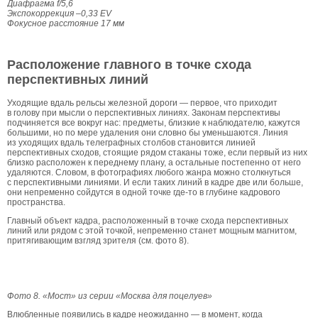
Диафрагма f/5,6
Экспокоррекция –0,33 EV
Фокусное расстояние 17 мм
Расположение главного в точке схода
перспективных линий
Уходящие вдаль рельсы железной дороги — первое, что приходит
в голову при мысли о перспективных линиях. Законам перспективы
подчиняется все вокруг нас: предметы, близкие к наблюдателю, кажутся
большими, но по мере удаления они словно бы уменьшаются. Линия
из уходящих вдаль телеграфных столбов становится линией
перспективных сходов, стоящие рядом стаканы тоже, если первый из них
близко расположен к переднему плану, а остальные постепенно от него
удаляются. Словом, в фотографиях любого жанра можно столкнуться
с перспективными линиями. И если таких линий в кадре две или больше,
они непременно сойдутся в одной точке где-то в глубине кадрового
пространства.
Главный объект кадра, расположенный в точке схода перспективных
линий или рядом с этой точкой, непременно станет мощным магнитом,
притягивающим взгляд зрителя (см. фото 8).
Фото 8. «Мост» из серии «Москва для поцелуев»
Влюбленные появились в кадре неожиданно — в момент, когда