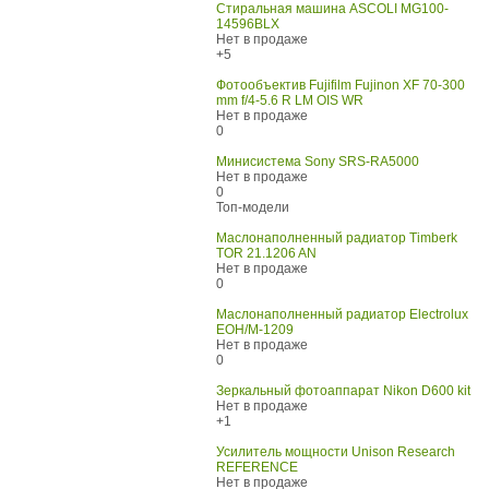
Стиральная машина ASCOLI MG100-
14596BLX
Нет в продаже
+5
Фотообъектив Fujifilm Fujinon XF 70-300
mm f/4-5.6 R LM OIS WR
Нет в продаже
0
Минисистема Sony SRS-RA5000
Нет в продаже
0
Топ-модели
Маслонаполненный радиатор Timberk
TOR 21.1206 AN
Нет в продаже
0
Маслонаполненный радиатор Electrolux
EOH/M-1209
Нет в продаже
0
Зеркальный фотоаппарат Nikon D600 kit
Нет в продаже
+1
Усилитель мощности Unison Research
REFERENCE
Нет в продаже