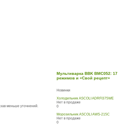
Мультиварка BBK BMC052: 17
режимов и «Свой рецепт»
Новинки
Холодильник ASCOLI ADRFI375WE
Нет в продаже
азав меньше уточнений.
0
Морозильник ASCOLI AWS-215C
Нет в продаже
0