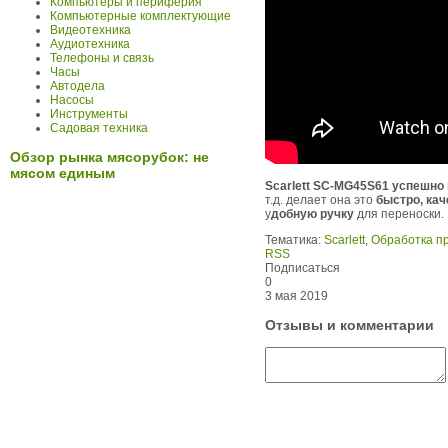
Компьютеры и периферия
Компьютерные комплектующие
Видеотехника
Аудиотехника
Телефоны и связь
Часы
Автодела
Насосы
Инструменты
Садовая техника
Обзор рынка мясорубок: не
мясом единым
Scarlett
SC-
MG45
S61 успешно
т.д. делает она это
быстро, кач
у
добную ручку
для переноски.
Тематика:
Scarlett
,
Обработка п
RSS
Подписаться
0
3 мая 2019
Отзывы и комментарии