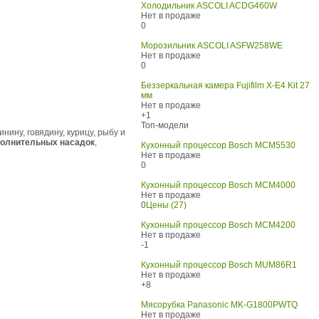
Холодильник ASCOLI ACDG460W
Нет в продаже
0
Морозильник ASCOLI ASFW258WE
Нет в продаже
0
Беззеркальная камера Fujifilm X-E4 Kit 27
мм
Нет в продаже
+1
Топ-модели
ину, говядину, курицу, рыбу и
полнительных насадок
,
Кухонный процессор Bosch MCM5530
Нет в продаже
0
Кухонный процессор Bosch MCM4000
Нет в продаже
0
Цены (27)
Кухонный процессор Bosch MCM4200
Нет в продаже
-1
Кухонный процессор Bosch MUM86R1
Нет в продаже
+8
Мясорубка Panasonic MK-G1800PWTQ
Нет в продаже