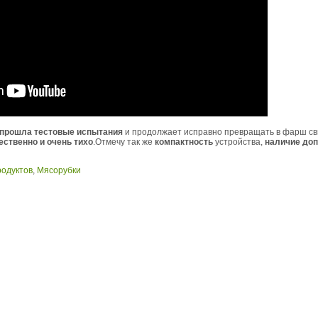
 прошла тестовые испытания
и продолжает исправно превращать в фарш свин
ественно и очень тихо
.Отмечу так же
компактность
устройства,
наличие до
родуктов
,
Мясорубки