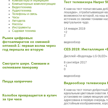
Компьютеры и периферия
Тест телевизора Harper 
Компьютерные комплектующие
Видеотехника
К нам на тест попал весьма до
Аудиотехника
лошадка», отрабатывающая кажд
Телефоны и связь
возможности которой, на наш в
Часы
источник со своими тонкими на
Автодела
виртуальное чудо.
Насосы
Инструменты
14 января 2019
Садовая техника
+2
2
Рынок цифровых
фотоаппаратов со сменной
видеообзор
оптикой-1: первая волна через
CES 2019: Инсталляция
год перешла во вторую
Дисплей «Водопады LG OLED» п
8 сентября 2017
Смотрите шире. Снимаем и
+1
склеиваем панораму
0
видеообзор
Пицца каприччио
Видеообзор телевизора 
К нам на тест попал добротный
идеальным цветовым охватом. 
Колобок превращается в кулич
установив не самую мощную апп
за три часа
адресована в первую очередь т
достойным изображением, хоро