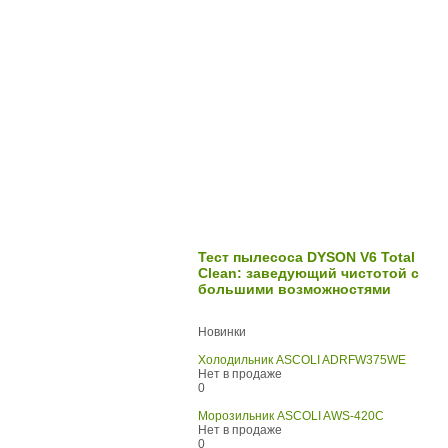
Тест пылесоса DYSON V6 Total
Clean: заведующий чистотой с
большими возможностями
Новинки
Холодильник ASCOLI ADRFW375WE
Нет в продаже
0
Морозильник ASCOLI AWS-420C
Нет в продаже
0