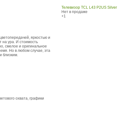
Телевизор TCL L43 P2US Silver
Нет в продаже
+1
цветопередачей, яркостью и
т на ура. И стоимость
но, смелое и оригинальное
мя. Но в любом случае, эта
и близким.
етового охвата, графики