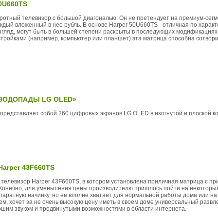
50U660TS
бротный телевизор с большой диагональю. Он не претендует на премиум-сегм
ый вложенный в нее рубль. В основе Harper 50U660TS - отличная по характ
згляд, могут быть в большей степени раскрыты в последующих модификациях
стройками (например, компьютер или планшет) эта матрица способна сотвор
 «ВОДОПАДЫ LG OLED»
редставляет собой 260 цифровых экранов LG OLED в изогнутой и плоской к
Harper 43F660TS
 телевизор Harper 43F660TS, в котором установлена приличная матрица с пр
Конечно, для уменьшения цены производителю пришлось пойти на некоторы
аратную начинку, но ее вполне хватает для нормальной работы дома или на 
ем, хочет за не очень высокую цену иметь в своем доме универсальный развл
шим звуком и продвинутыми возможностями в области интернета.