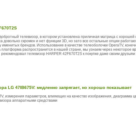
2F670T2S
добротный телевизор, в котором установлена приличная матрица с хорошей 
са довольно скромен и нет функции 3D, но зато все остальные опции работаю
 у именитых брендов. Использование в качестве телеоболочки OperaTV, конеч
 платформа распространится в нашей стране, мы узнаем через некоторое вре
бы рекомендовал телевизор HARPER 42F670T2S к покупке даже своим друзьям 
ора LG 47IB675V: медленно запрягает, но хорошо показывает
V, измерения параметров, влияющих на качество изображения, диаграмма цв
евизора аппаратными средствами