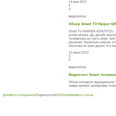
14 мая 2017
0
0
видеообзор
Обзор Smart TV Harper 4
Smart TV HARPER 42F670T2S - 
углом обзора. Да, дизайн корпу
телевизора на треть ниже, чем
решение. Насколько широко эта
оболочка не хуже других. И я 
23 июня 2015
0
0
видеообзор
Видеотест Smart телевиз
Обзор основного функционала T
гаммы-кривой, калибровка тел
Добавить в избранное
Подписаться
RSS
Опубликовать статью