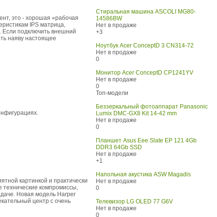
Стиральная машина ASCOLI MG80-
ент, это - хорошая «рабочая
14586BW
еристикам IPS матрица,
Нет в продаже
. Если подключить внешний
+3
ить наяву настоящее
Ноутбук Acer ConceptD 3 CN314-72
Нет в продаже
0
Монитор Acer ConceptD CP1241YV
Нет в продаже
0
Топ-модели
Беззеркальный фотоаппарат Panasonic
онфигурациях.
Lumix DMC-GX8 Kit 14-42 mm
Нет в продаже
0
Планшет Asus Eee Slate EP 121 4Gb
DDR3 64Gb SSD
Нет в продаже
+1
Напольная акустика ASW Magadis
иятной картинкой и практически
Нет в продаже
е технические компромиссы,
0
даче. Новая модель Harper
екательный центр с очень
Телевизор LG OLED 77 G6V
Нет в продаже
0