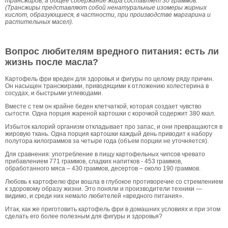
трансжиров, а общее содержание жира составляет 30 граммов.
(Трансжиры представляют собой ненатуральные изомеры жирных
кислот, образующиеся, в частности, при производстве маргарина и
растительных масел).
Вопрос любителям вредного питания: есть ли
жизнь после масла?
Картофель фри вреден для здоровья и фигуры по целому ряду причин.
Он насыщен трансжирами, приводящими к отложению холестерина в
сосудах, и быстрыми углеводами.
Вместе с тем он крайне беден клетчаткой, которая создает чувство
сытости. Одна порция жареной картошки с корочкой содержит 380 ккал.
Избыток калорий организм откладывает про запас, и они превращаются в
жировую ткань. Одна порция картошки каждый день приводит к набору
полутора килограммов за четыре года (объем порции не уточняется).
Для сравнения: употребление в пищу картофельных чипсов чревато
прибавлением 771 граммов, сладких напитков - 453 граммов,
обработанного мяса – 430 граммов, десертов – около 190 граммов.
Любовь к картофелю фри вошла в глубокое противоречие со стремлением
к здоровому образу жизни. Это поняли и производители техники —
видимо, и среди них немало любителей «вредного питания».
Итак, как же приготовить картофель фри в домашних условиях и при этом
сделать его более полезным для фигуры и здоровья?