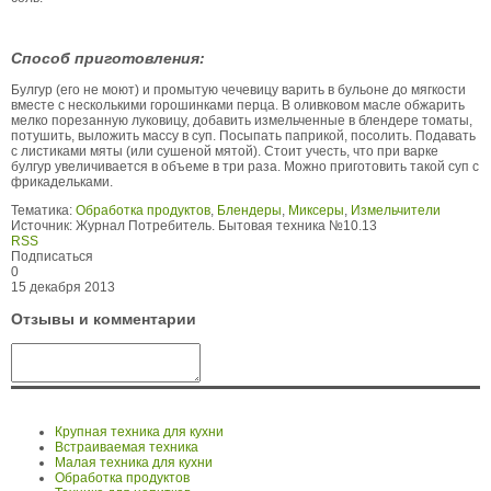
Способ приготовления:
Булгур (его не моют) и промытую чечевицу варить в бульоне до мягкости
вместе с несколькими горошинками перца. В оливковом масле обжарить
мелко порезанную луковицу, добавить измельченные в блендере томаты,
потушить, выложить массу в суп. Посыпать паприкой, посолить. Подавать
с листиками мяты (или сушеной мятой). Стоит учесть, что при варке
булгур увеличивается в объеме в три раза. Можно приготовить такой суп с
фрикадельками.
Тематика:
Обработка продуктов
,
Блендеры
,
Миксеры
,
Измельчители
Источник:
Журнал Потребитель. Бытовая техника №10.13
RSS
Подписаться
0
15 декабря 2013
Отзывы и комментарии
Крупная техника для кухни
Встраиваемая техника
Малая техника для кухни
Обработка продуктов