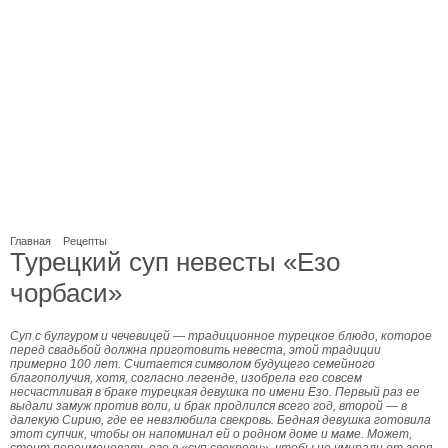
Главная
Рецепты
Турецкий суп невесты «Езо
чорбаси»
Суп с булгуром и чечевицей — традиционное турецкое блюдо, которое
перед свадьбой должна приготовить невеста, этой традиции
примерно 100 лет. Считается символом будущего семейного
благополучия, хотя, согласно легенде, изобрела его совсем
несчастливая в браке турецкая девушка по имени Езо. Первый раз ее
выдали замуж против воли, и брак продлился всего год, второй — в
далекую Сирию, где ее невзлюбила свекровь. Бедная девушка готовила
этот супчик, чтобы он напоминал ей о родном доме и маме. Может,