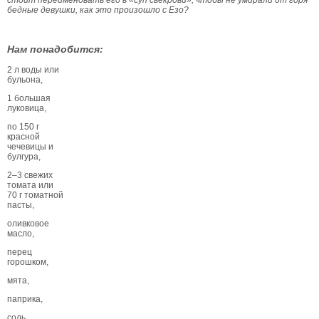
стоит переименовать его в «суп свекрови», чтобы не умирали от горя
бедные девушки, как это произошло с Езо?
Нам понадобится:
2 л воды или
бульона,
1 большая
луковица,
по 150 г
красной
чечевицы и
булгура,
2–3 свежих
томата или
70 г томатной
пасты,
оливковое
масло,
перец
горошком,
мята,
паприка,
соль.