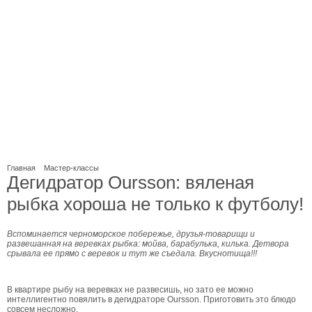
Главная
Мастер-классы
Дегидратор Oursson: вяленая
рыбка хороша не только к футболу!
Вспоминается черноморское побережье, друзья-товарищи и
развешанная на веревках рыбка: мойва, барабулька, килька. Детвора
срывала ее прямо с веревок и тут же съедала. Вкуснотища!!!
В квартире рыбу на веревках не развесишь, но зато ее можно
интеллигентно повялить в дегидраторе Oursson. Приготовить это блюдо
совсем несложно.