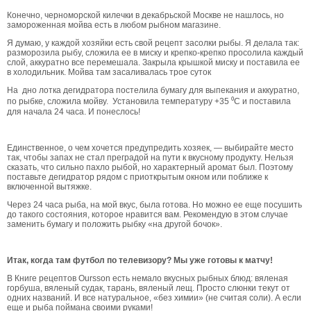
Конечно, черноморской килечки в декабрьской Москве не нашлось, но
замороженная мойва есть в любом рыбном магазине.
Я думаю, у каждой хозяйки есть свой рецепт засолки рыбы. Я делала так:
разморозила рыбу, сложила ее в миску и крепко-крепко просолила каждый
слой, аккуратно все перемешала. Закрыла крышкой миску и поставила ее
в холодильник. Мойва там засаливалась трое суток
На дно лотка дегидратора постелила бумагу для выпекания и аккуратно,
по рыбке, сложила мойву. Установила температуру +35 ⁰С и поставила
для начала 24 часа. И понеслось!
Единственное, о чем хочется предупредить хозяек, — выбирайте место
так, чтобы запах не стал преградой на пути к вкусному продукту. Нельзя
сказать, что сильно пахло рыбой, но характерный аромат был. Поэтому
поставьте дегидратор рядом с приоткрытым окном или поближе к
включенной вытяжке.
Через 24 часа рыба, на мой вкус, была готова. Но можно ее еще посушить
до такого состояния, которое нравится вам. Рекомендую в этом случае
заменить бумагу и положить рыбку «на другой бочок».
Итак, когда там футбол по телевизору? Мы уже готовы к матчу!
В Книге рецептов Oursson есть немало вкусных рыбных блюд: вяленая
горбуша, вяленый судак, тарань, вяленый лещ. Просто слюнки текут от
одних названий. И все натуральное, «без химии» (не считая соли). А если
еще и рыба поймана своими руками!