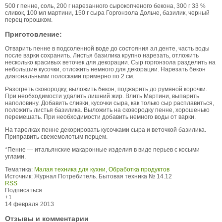
500 г пенне, соль, 200 г нарезанного сырокопченого бекона, 300 г 33 %
сливок, 100 мл мартини, 150 г сыра Горгонзола Дольче, базилик, черный
перец горошком.
Приготовление:
Отварить пенне в подсоленной воде до состояния ал денте, часть воды
после варки сохранить. Листья базилика крупно нарезать, отложить
несколько красивых веточек для декорации. Сыр горгонзола разделить на
небольшие кусочки, отложить немного для декорации. Нарезать бекон
диагональными полосками примерно по 2 см.
Разогреть сковородку, выложить бекон, поджарить до румяной корочки.
При необходимости удалить лишний жир. Влить Мартини, выпарить
наполовину. Добавить сливки, кусочки сыра, как только сыр расплавиться,
положить листья базилика. Выложить на сковородку пенне, хорошенько
перемешать. При необходимости добавить немного воды от варки.
На тарелках пенне декорировать кусочками сыра и веточкой базилика.
Приправить свежемолотым перцем.
*Пенне — итальянские макаронные изделия в виде перьев с косыми
углами.
Тематика:
Малая техника для кухни
,
Обработка продуктов
Источник:
Журнал Потребитель. Бытовая техника № 14.12
RSS
Подписаться
+1
14 февраля 2013
Отзывы и комментарии