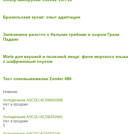
Бразильская кухня: опыт адаптации
Запеченное ризотто с белыми грибами и сыром Грана
Падано
Miele для вкусной и полезной пищи: филе морского языка
с шафрановым соусом
Тест соковыжималки Zemler 486
Новинки
Холодильник ASCOLI ACDW450WE
Нет в продаже
0
Холодильник ASCOLI ACDB450WG
Нет в продаже
0
Холодильник ASCOLI ACDS571W