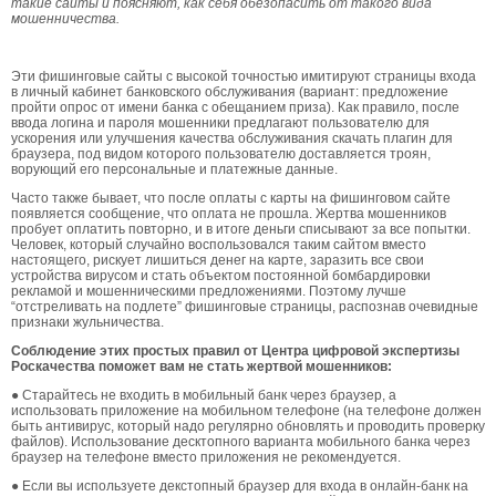
такие сайты и поясняют, как себя обезопасить от такого вида
мошенничества.
Эти фишинговые сайты с высокой точностью имитируют страницы входа
в личный кабинет банковского обслуживания (вариант: предложение
пройти опрос от имени банка с обещанием приза). Как правило, после
ввода логина и пароля мошенники предлагают пользователю для
ускорения или улучшения качества обслуживания скачать плагин для
браузера, под видом которого пользователю доставляется троян,
ворующий его персональные и платежные данные.
Часто также бывает, что после оплаты с карты на фишинговом сайте
появляется сообщение, что оплата не прошла. Жертва мошенников
пробует оплатить повторно, и в итоге деньги списывают за все попытки.
Человек, который случайно воспользовался таким сайтом вместо
настоящего, рискует лишиться денег на карте, заразить все свои
устройства вирусом и стать объектом постоянной бомбардировки
рекламой и мошенническими предложениями. Поэтому лучше
“отстреливать на подлете” фишинговые страницы, распознав очевидные
признаки жульничества.
Соблюдение этих простых правил от Центра цифровой экспертизы
Роскачества поможет вам не стать жертвой мошенников:
● Старайтесь не входить в мобильный банк через браузер, а
использовать приложение на мобильном телефоне (на телефоне должен
быть антивирус, который надо регулярно обновлять и проводить проверку
файлов). Использование десктопного варианта мобильного банка через
браузер на телефоне вместо приложения не рекомендуется.
● Если вы используете декстопный браузер для входа в онлайн-банк на