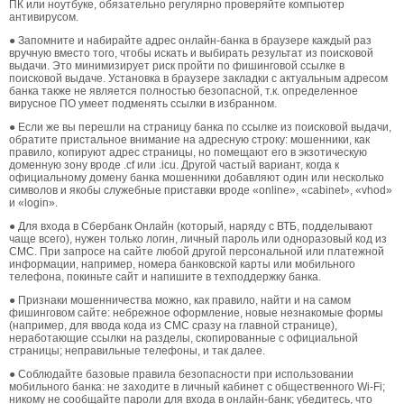
ПК или ноутбуке, обязательно регулярно проверяйте компьютер
антивирусом.
● Запомните и набирайте адрес онлайн-банка в браузере каждый раз
вручную вместо того, чтобы искать и выбирать результат из поисковой
выдачи. Это минимизирует риск пройти по фишинговой ссылке в
поисковой выдаче. Установка в браузере закладки с актуальным адресом
банка также не является полностью безопасной, т.к. определенное
вирусное ПО умеет подменять ссылки в избранном.
● Если же вы перешли на страницу банка по ссылке из поисковой выдачи,
обратите пристальное внимание на адресную строку: мошенники, как
правило, копируют адрес страницы, но помещают его в экзотическую
доменную зону вроде .cf или .icu. Другой частый вариант, когда к
официальному домену банка мошенники добавляют один или несколько
символов и якобы служебные приставки вроде «online», «cabinet», «vhod»
и «login».
● Для входа в Сбербанк Онлайн (который, наряду с ВТБ, подделывают
чаще всего), нужен только логин, личный пароль или одноразовый код из
СМС. При запросе на сайте любой другой персональной или платежной
информации, например, номера банковской карты или мобильного
телефона, покиньте сайт и напишите в техподдержку банка.
● Признаки мошенничества можно, как правило, найти и на самом
фишинговом сайте: небрежное оформление, новые незнакомые формы
(например, для ввода кода из СМС сразу на главной странице),
неработающие ссылки на разделы, скопированные с официальной
страницы; неправильные телефоны, и так далее.
● Соблюдайте базовые правила безопасности при использовании
мобильного банка: не заходите в личный кабинет с общественного Wi-Fi;
никому не сообщайте пароли для входа в онлайн-банк; убедитесь, что