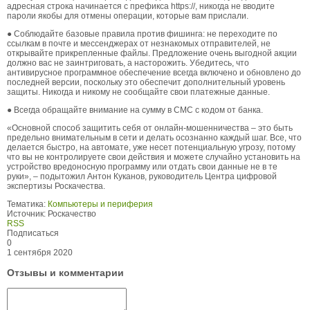
адресная строка начинается с префикса https://, никогда не вводите
пароли якобы для отмены операции, которые вам прислали.
● Соблюдайте базовые правила против фишинга: не переходите по
ссылкам в почте и мессенджерах от незнакомых отправителей, не
открывайте прикрепленные файлы. Предложение очень выгодной акции
должно вас не заинтриговать, а насторожить. Убедитесь, что
антивирусное программное обеспечение всегда включено и обновлено до
последней версии, поскольку это обеспечит дополнительный уровень
защиты. Никогда и никому не сообщайте свои платежные данные.
● Всегда обращайте внимание на сумму в СМС с кодом от банка.
«Основной способ защитить себя от онлайн-мошенничества – это быть
предельно внимательным в сети и делать осознанно каждый шаг. Все, что
делается быстро, на автомате, уже несет потенциальную угрозу, потому
что вы не контролируете свои действия и можете случайно установить на
устройство вредоносную программу или отдать свои данные не в те
руки», – подытожил Антон Куканов, руководитель Центра цифровой
экспертизы Роскачества.
Тематика:
Компьютеры и периферия
Источник:
Роскачество
RSS
Подписаться
0
1 сентября 2020
Отзывы и комментарии