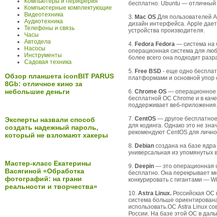
Компьютеры и периферия
бесплатно. Ubuntu — отличный 
Компьютерные комплектующие
Видеотехника
3.
Mac OS
Для пользователей A
Аудиотехника
дизайн интерфейса. Apple дает 
Телефоны и связь
устройства производителя.
Часы
Автодела
4.
Fedora Fedora
— система на 
Насосы
операционная система для любо
Инструменты
более всего она подходит разр
Садовая техника
5.
Free BSD
- еще одно беспла
Обзор планшета iconBIT PARUS
платформами и основной упор с
8Gb: отличное кино за
небольшие деньги
6.
Chrome OS
— операционное п
бесплатной ОС Chrome и в каче
поддерживает веб-приложения.
7.
CentOS
— другое бесплатное
Эксперты назвали способ
для кодинга. Однако это не зна
создать надежный пароль,
рекомендуют CentOS для лично
который не взломают хакеры
8.
Debian
создана на базе ядра
универсальная из упомянутых в
Мастер-класс Екатерины
9.
Deepin
— это операционная 
Васягиной «Обработка
бесплатно. Она перекрывает мн
фотографий: на грани
конкурировать с гигантами — W
реальности и творчества»
10.
Astra Linux.
Российская ОС 
система больше ориентирована 
использовать.ОС Astra Linux 
России. На базе этой ОС в дал