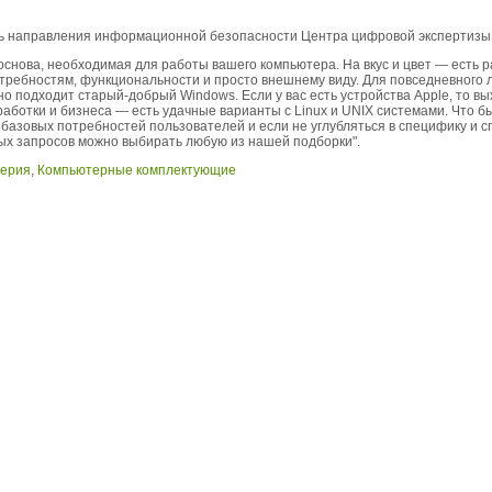
ль направления информационной безопасности Центра цифровой экспертизы
снова, необходимая для работы вашего компьютера. На вкус и цвет — есть 
требностям, функциональности и просто внешнему виду. Для повседневного л
 подходит старый-добрый Windows. Если у вас есть устройства Apple, то вых
аботки и бизнеса — есть удачные варианты с Linux и UNIX системами. Что бы
базовых потребностей пользователей и если не углубляться в специфику и 
ых запросов можно выбирать любую из нашей подборки".
ферия
,
Компьютерные комплектующие