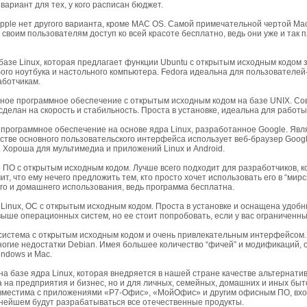
вариант для тех, у кого расписан бюджет.
pple нет другого варианта, кроме MAC OS. Самой примечательной чертой Ma
своим пользователям доступ ко всей красоте бесплатно, ведь они уже и так 
базе Linux, которая предлагает функции Ubuntu с открытым исходным кодом 
го ноутбука и настольного компьютера. Fedora идеальна для пользователей-
аботчикам.
тное программное обеспечение с открытым исходным кодом на базе UNIX. С
делан на скорость и стабильность. Проста в установке, идеальна для работы
рограммное обеспечение на основе ядра Linux, разработанное Google. Явл
стве основного пользовательского интерфейса использует веб-браузер Goog
 Хороша для мультимедиа и приложений Linux и Android.
 ПО с открытым исходным кодом. Лучше всего подходит для разработчиков, 
чит, что ему нечего предложить тем, кто просто хочет использовать его в “мир
го и домашнего использования, ведь программа бесплатна.
 Linux, ОС с открытым исходным кодом. Проста в установке и оснащена удоб
ыше операционных систем, но ее стоит попробовать, если у вас ограниченн
система с открытым исходным кодом и очень привлекательным интерфейсом.
огие недостатки Debian. Имея большее количество “фичей” и модификаций, 
indows и Mac.
на базе ядра Linux, которая внедряется в нашей стране качестве альтернатив
на предприятия и бизнес, но и для личных, семейных, домашних и иных быт
совместима с приложениями «Р7-Офис», «МойОфис» и другим офисным ПО, вх
ьнейшем будут разрабатываться все отечественные продукты.