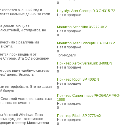
0
c является внешний вид и
Ноутбук Acer ConceptD 3 CN315-72
платят большие деньги за сами
Нет в продаже
+1
за деньги. Мощная
Монитор Acer Nitro XV272UKV
любителей, и студентов, но
Нет в продаже
0
овместимо с различными
Монитор Acer ConceptD CP1241YV
 в Сети.
Нет в продаже
0
яется производным от
Топ-модели
le Chrome. Эта ОС в основном
Принтер Xerox VersaLink B400DN
Нет в продаже
которые ищут удобную систему
0
ских” целях. Эксперты
Принтер Ricoh SP 400DN
Нет в продаже
ным интерфейсом. Это не самая
0
ый бюджет.
Принтер Canon imagePROGRAF PRO-
 Системой можно пользоваться
1000
она вполне сможет
Нет в продаже
0
ы Microsoft Windows. Пока
Принтер Ricoh SP 277NwX
овых нужд ее также можно
Нет в продаже
одящим в реестр Минкомсвязи
0