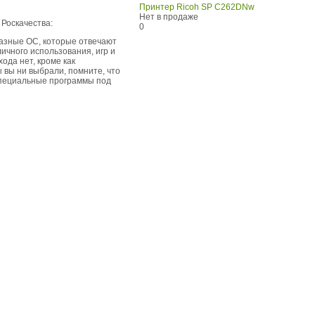
Принтер Ricoh SP C262DNw
Нет в продаже
 Роскачества:
0
разные ОС, которые отвечают
ичного использования, игр и
ода нет, кроме как
 вы ни выбрали, помните, что
специальные программы под