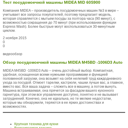
Тест посудомоечной машины MIDEA MID 60S900
Компания MIDEA – производитель посудомоечных машин №3 в мире –
учитывает все запросы покупателей, поэтому предлагает модель,
которая справляется с мытьем посуды за полтора часа (90 минут), с
возможностью сокращения до 70 минут (при использовании функции
Express Wash). Более быстрые могут воспользоваться 30-минутным
циклом.
2 ноября 2015
0
0
видеообзор
Обзор посудомоечной машины MIDEA M45BD -1006D3 Auto
MIDEA M45BD -1006D3 Auto – очень достойный выбор. Компактная,
удобная, оснащенная всеми нужными программами и функцией
половинной загрузки, она возьмет на себя нелегкий труд каждодневного
ухода за посудой. Отмоет тарелки, кастрюли, чашки лучше вас, а главное,
вместо вас. Вся ваша задача – сложить все в машину, а потом вынуть.
Машина встраиваемая, она прячется за фасадом вашего кухонного
гарнитура, при этом все управление доступно, понятно и не вызывает
затруднений. Конечно, она не идеальна, но те мелкие недостатки,
которые мы обнаружили, теряются в ее ярких достоинствах и
возможностях.
Крупная техника для кухни