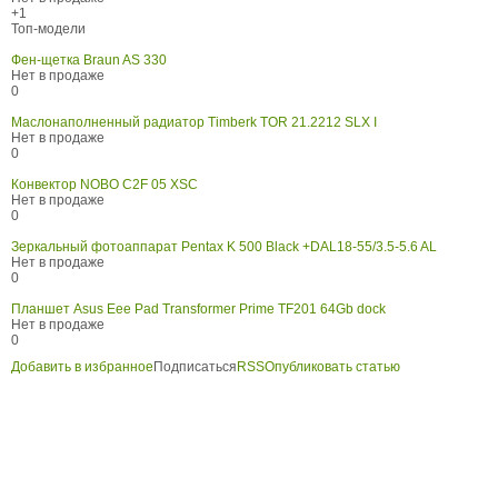
+1
Топ-модели
Фен-щетка Braun AS 330
Нет в продаже
0
Маслонаполненный радиатор Timberk TOR 21.2212 SLX I
Нет в продаже
0
Конвектор NOBO C2F 05 XSC
Нет в продаже
0
Зеркальный фотоаппарат Pentax K 500 Black +DAL18-55/3.5-5.6 AL
Нет в продаже
0
Планшет Asus Eee Pad Transformer Prime TF201 64Gb dock
Нет в продаже
0
Добавить в избранное
Подписаться
RSS
Опубликовать статью