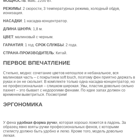
МОЩНОСТЬ
: макс. 2200 Вт.
РЕЖИМЫ
: 2 скорости, 3 температурных режима, холодный обдув,
ионизация.
НАСАДКИ
: 1 насадка-концентратор.
ДЛИНА ШНУРА
: 1,8 м.
ЦВЕТ
: малиновый с черным.
ГАРАНТИЯ
: 1 год.
СРОК СЛУЖБЫ
: 2 года.
СТРАНА-ПРОИЗВОДИТЕЛЬ
: Китай.
ПЕРВОЕ ВПЕЧАТЛЕНИЕ
Стильно, модно: сочетание цветов непошлое и небанальное, вся
малиновая часть – с покрытием soft touch, поэтому фен приятно держать в
руках и он не скользит. В комплекте только одна насадка-концентратор, но
не профессиональная – слишком широкая. Увы, пластик довольно сильно
пахнет – это бывает с недорогими фенами. По идее запах должен со
временем выветриться. Посмотрим!
ЭРГОНОМИКА
У фена
удобная форма ручк
и, которая хорошо ложится в ладонь. За
образец явно взяты ручки профессиональных фенов, с которыми
стилисту должно быть удобно и легко. Кроме того, модель довольно
легкая.