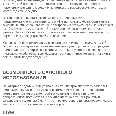
Производитель рекомендует установить в цепь питания ванной комнаты
УЗО – устройство защитного отключения. На корпусе есть значок –
перечеркнутая ванна с водой («не погружать в жидкость»), но в таком
месте, где его не видно.
Интересно, что в англоязычном варианте инструкции есть
предупреждение жирным шрифтом: «Не допускать работы более чем в
течение 10 минут во избежание перегрева и выключать фен не менее чем
на 10 минут», в русскоязычной версии этот пункт почему-то просто
удален. На коробке написано, что есть автоматическое отключение при
перегреве, в инструкции этой информации нет.
Мы держали фен включенным в течение пяти минут на максимальной
скорости и температуре, этого хватает для сушки густых волос средней
длины. Фен не перегрелся, все нормально. Корпус нагревается, но не
настолько, чтобы обжечься. Насадка несильно нагревается, в инструкции
есть об этом предупреждение.
ВОЗМОЖНОСТЬ САЛОННОГО
ИСПОЛЬЗОВАНИЯ
Некоторые продавцы пишут, что она есть, но производитель заявляет
лишь «укладку салонного уровня в домашних условиях». Это честно
перед нами бытовой, а не профессиональный фен: у него нет
профессионального мотора, рассчитанного на пять лет работы и
ежедневные салонные будни, и нет трехметрового шнура, позволяющего
мастеру обходить клиента со всех сторон.
ШУМ