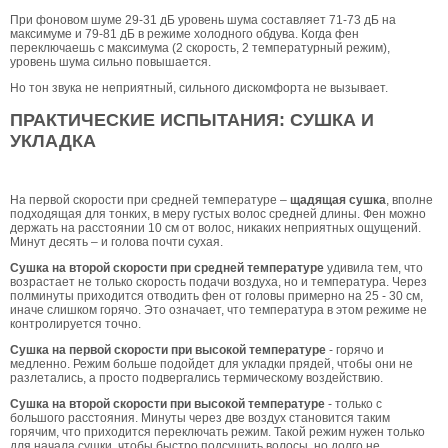
При фоновом шуме 29-31 дБ уровень шума составляет 71-73 дБ на
максимуме и 79-81 дБ в режиме холодного обдува. Когда фен
переключаешь с максимума (2 скорость, 2 температурный режим),
уровень шума сильно повышается.
Но тон звука не неприятный, сильного дискомфорта не вызывает.
ПРАКТИЧЕСКИЕ ИСПЫТАНИЯ: СУШКА И
УКЛАДКА
На первой скорости при средней температуре –
щадящая сушка
, вполне
подходящая для тонких, в меру густых волос средней длины. Фен можно
держать на расстоянии 10 см от волос, никаких неприятных ощущений.
Минут десять – и голова почти сухая.
Сушка на второй скорости при средней температуре
удивила тем, что
возрастает не только скорость подачи воздуха, но и температура. Через
полминуты приходится отводить фен от головы примерно на 25 - 30 см,
иначе слишком горячо. Это означает, что температура в этом режиме не
контролируется точно.
Сушка на первой скорости при высокой температуре
- горячо и
медленно. Режим больше подойдет для укладки прядей, чтобы они не
разлетались, а просто подвергались термическому воздействию.
Сушка на второй скорости при высокой температуре
- только с
большого расстояния. Минуты через две воздух становится таким
горячим, что приходится переключать режим. Такой режим нужен только
для начала сушки, чтобы быстро подсушить волосы, но долго не