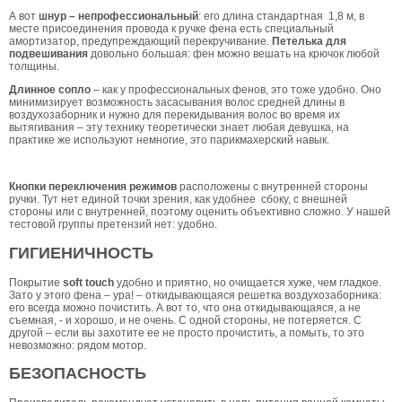
А вот
шнур – непрофессиональный
: его длина стандартная 1,8 м, в
месте присоединения провода к ручке фена есть специальный
амортизатор, предупреждающий перекручивание.
Петелька для
подвешивания
довольно большая: фен можно вешать на крючок любой
толщины.
Длинное сопло
– как у профессиональных фенов, это тоже удобно. Оно
минимизирует возможность засасывания волос средней длины в
воздухозаборник и нужно для перекидывания волос во время их
вытягивания – эту технику теоретически знает любая девушка, на
практике же используют немногие, это парикмахерский навык.
Кнопки переключения режимов
расположены с внутренней стороны
ручки. Тут нет единой точки зрения, как удобнее сбоку, с внешней
стороны или с внутренней, поэтому оценить объективно сложно. У нашей
тестовой группы претензий нет: удобно.
ГИГИЕНИЧНОСТЬ
Покрытие
soft touch
удобно и приятно, но очищается хуже, чем гладкое.
Зато у этого фена – ура! – откидывающаяся решетка воздухозаборника:
его всегда можно почистить. А вот то, что она откидывающаяся, а не
съемная, - и хорошо, и не очень. С одной стороны, не потеряется. С
другой – если вы захотите ее не просто прочистить, а помыть, то это
невозможно: рядом мотор.
БЕЗОПАСНОСТЬ