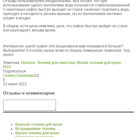
Отзывы пользователей неоднозначны. Все сетуют, что при
использовании одного баллончика вода получается слабогазированной.
У некоторых сифон быстро выходит из строя: начинает подтекать вода,
приходит в негодность резьба крышки, газ из баллончиков частично
уходит в воздух.
В общем, хотя цена невелика, риск, что сифон быстро выйдет из строя
или разочарует, весьма велик.
Интересно, какой сифон для газирования вам понравился больше?
Выбирайте! А я пойду налью всем по бокалу домашнего лимонада. Ура,
лето!
Тематика:
Oursson
,
Техника для напитков
,
Малая техника для кухни
RSS
Подписаться
Галина Сизикова
115
0
21 июня 2021
Отзывы и комментарии
Крупная техника для кухни
Встраиваемая техника
Малая техника для кухни