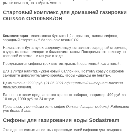
рынке немного, но выбрать можно.
Стартовый комплекс для домашней газировки
Oursson OS1005SK/OR
Комплектация
: пластиковая бутылка 1,2 о, крышка, головка сифона,
зарядный стержень, 5 баллонов с газом СО2.
Наливаете в бутылку охлажденную воду, вставляете зарядный стержень,
внутрь головки помещаете баллончик с газом. Поворачиваете головку по
часосвой стрелке – и газ уже в воде.
Предлагаются сифоны трех цветов: красный, оранжевый, салатовый.
Для 1 литра напитка нужен новый баллончик. Поэтому сразу с сифоном
закупайте дополнительную коробку, чтобы «дважды не бегать».
Цена
сифона: 2990 руб. (
21.06.2021 официальный интернет-магазин
производителя
).
Баллоны с газом предлагаются в разных наборах, например, 499 руб. за
10 штук, 1090 руб. за 24 штуки.
Признаюсь, у меня дома есть сифон Oursson (старая модель). Работает
уже более 5 лет.
Сифоны для газирования воды Sodastream
Это один из самых известных производителей сифонов для газировок.