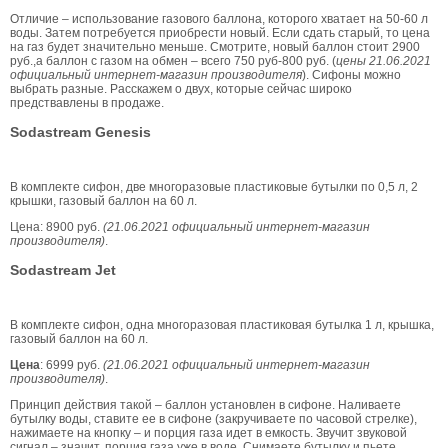
Отличие – использование газового баллона, которого хватает на 50-60 л
воды. Затем потребуется приобрести новый. Если сдать старый, то цена
на газ будет значительно меньше. Смотрите, новый баллон стоит 2900
руб.,а баллон с газом на обмен – всего 750 руб-800 руб. (
цены 21.06.2021
официальный интернет-магазин производителя
). Сифоны можно
выбрать разные. Расскажем о двух, которые сейчас широко
предствавлены в продаже.
Sodastream Genesis
В комплекте сифон, две многоразовые пластиковые бутылки по 0,5 л, 2
крышки, газовый баллон на 60 л.
Цена: 8900 руб.
(21.06.2021 официальный интернет-магазин
производителя)
.
Sodastream Jet
В комплекте сифон, одна многоразовая пластиковая бутылка 1 л, крышка,
газовый баллон на 60 л.
Цена
: 6999 руб.
(21.06.2021 официальный интернет-магазин
производителя)
.
Принцип действия такой – баллон установлен в сифоне. Наливаете
бутылку воды, ставите ее в сифоне (закручиваете по часовой стрелке),
нажимаете на кнопку – и порция газа идет в емкость. Звучит звуковой
сигнал – значит, порция газа уже в воде. Снимаете бутылку и пьете