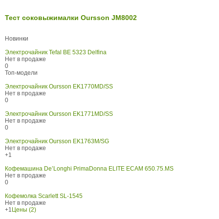
Тест соковыжималки Oursson JM8002
Новинки
Электрочайник Tefal BE 5323 Delfina
Нет в продаже
0
Топ-модели
Электрочайник Oursson EK1770MD/SS
Нет в продаже
0
Электрочайник Oursson EK1771MD/SS
Нет в продаже
0
Электрочайник Oursson EK1763M/SG
Нет в продаже
+1
Кофемашина De’Longhi PrimaDonna ELITE ECAM 650.75.MS
Нет в продаже
0
Кофемолка Scarlett SL-1545
Нет в продаже
+1
Цены (2)