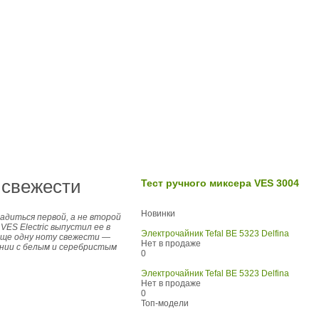
й свежести
Тест ручного миксера VES 3004
Новинки
адиться первой, а не второй
ES Electric выпустил ее в
Электрочайник Tefal BE 5323 Delfina
еще одну ноту свежести —
Нет в продаже
ании с белым и серебристым
0
Электрочайник Tefal BE 5323 Delfina
Нет в продаже
0
Топ-модели