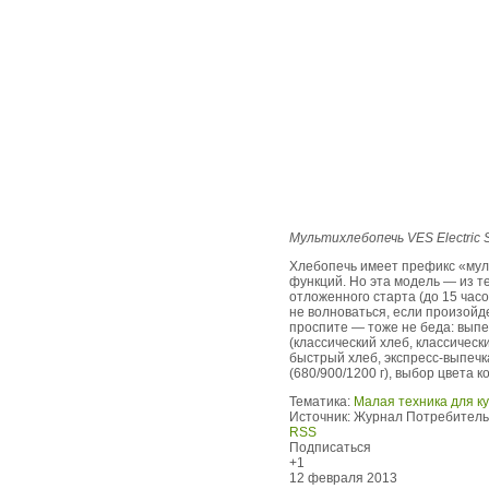
Мультихлебопечь VES Electric 
Хлебопечь имеет префикс «муль
функций. Но эта модель — из т
отложенного старта (до 15 часо
не волноваться, если произойд
проспите — тоже не беда: выпе
(классический хлеб, классическ
быстрый хлеб, экспресс-выпечка
(680/900/1200 г), выбор цвета к
Тематика:
Малая техника для к
Источник:
Журнал Потребитель.
RSS
Подписаться
+1
12 февраля 2013