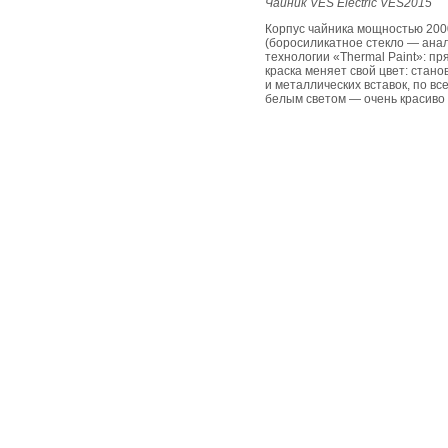
Чайник VES Electric VES2015
Корпус чайника мощностью 2000
(боросиликатное стекло — анал
технологии «Thermal Paint»: пр
краска меняет свой цвет: стано
и металлических вставок, по в
белым светом — очень красиво