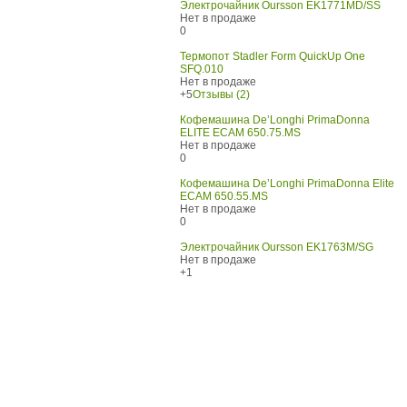
Электрочайник Oursson EK1771MD/SS
Нет в продаже
0
Термопот Stadler Form QuickUp One
SFQ.010
Нет в продаже
+5
Отзывы (2)
Кофемашина De’Longhi PrimaDonna
ELITE ECAM 650.75.MS
Нет в продаже
0
Кофемашина De’Longhi PrimaDonna Elite
ECAM 650.55.MS
Нет в продаже
0
Электрочайник Oursson EK1763M/SG
Нет в продаже
+1