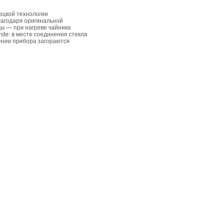
мецкой технологии
благодаря оригинальной
оды — при нагреве чайника
ite: в месте соединения стекла
чении прибора загораются