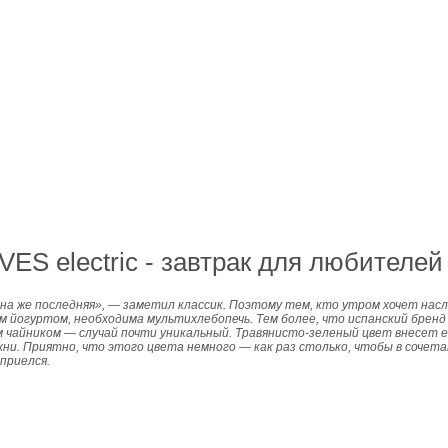
VES electric - завтрак для любителе
а же последняя», — заметил классик. Поэтому тем, кто утром хочет насл
 йогуртом, необходима мультихлебопечь. Тем более, что испанский бренд V
м чайником — случай почти уникальный. Травянисто-зеленый цвет внесет 
ухни. Приятно, что этого цвета немного — как раз столько, чтобы в сочет
приелся.