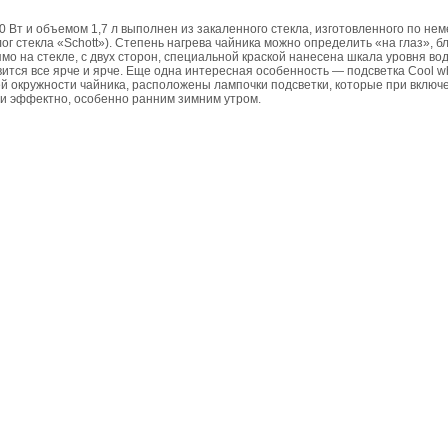
 Вт и объемом 1,7 л выполнен из закаленного стекла, изготовленного по не
ог стекла «Schott»). Степень нагрева чайника можно определить «на глаз», 
ямо на стекле, с двух сторон, специальной краской нанесена шкала уровня в
вится все ярче и ярче. Еще одна интересная особенность — подсветка Cool wh
сей окружности чайника, расположены лампочки подсветки, которые при вклю
 и эффектно, особенно ранним зимним утром.