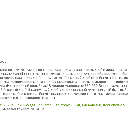
SK-A6
ти» потому, что умеет не только замешивать тесто, печь хлеб и делать дже
ех редких хлебопечек, которые умеют делать очень «утренний» продукт — йо
в) можно настроить хлебопечку так, чтобы свежий хлеб (или йогурт) был гото
ет кратковременное отключение электричества — печь сохраняет настройки в
чка будет горячей целый час! В модели мощностью 780-930 Вт предусмотрен
ий быстрый хлеб, французский хлеб, хлеб из цельной муки, цельный быстрый 
, выпечка без глютена, йогурт, подогрев, дрожжевое тесто, кекс, джем, лапш
орочки (светлая, средняя, темная).
ухни
,
VES
,
Техника для напитков
,
Электрочайники
,
Хлебопечки
,
Хлебопечка VE
 Бытовая техника № 14.12