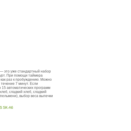
м — это уже стандартный набор
гурт. При помощи таймера
в как раз к пробуждению. Можно
 течение 7 минут. Если
о 15 автоматических программ
хлеб, сладкий хлеб, сладкий
а/пельмени), выбор веса выпечки
S SK-A6