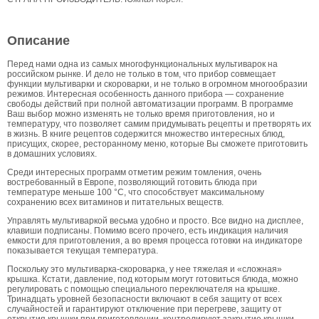
Описание
Перед нами одна из самых многофункциональных мультиварок на
российском рынке. И дело не только в том, что прибор совмещает
функции мультиварки и скороварки, и не только в огромном многообразии
режимов. Интересная особенность данного прибора — сохранение
свободы действий при полной автоматизации программ. В программе
Ваш выбор можно изменять не только время приготовления, но и
температуру, что позволяет самим придумывать рецепты и претворять их
в жизнь. В книге рецептов содержится множество интересных блюд,
присущих, скорее, ресторанному меню, которые Вы сможете приготовить
в домашних условиях.
Среди интересных программ отметим режим томления, очень
востребованный в Европе, позволяющий готовить блюда при
температуре меньше 100 °С, что способствует максимальному
сохранению всех витаминов и питательных веществ.
Управлять мультиваркой весьма удобно и просто. Все видно на дисплее,
клавиши подписаны. Помимо всего прочего, есть индикация наличия
емкости для приготовления, а во время процесса готовки на индикаторе
показывается текущая температура.
Поскольку это мультиварка-скороварка, у нее тяжелая и «сложная»
крышка. Кстати, давление, под которым могут готовиться блюда, можно
регулировать с помощью специального переключателя на крышке.
Тринадцать уровней безопасности включают в себя защиту от всех
случайностей и гарантируют отключение при перегреве, защиту от
открытия крышки при приготовлении, контролируют закрытие крышки,