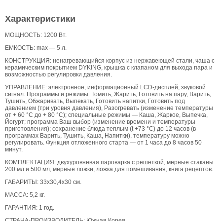
Характеристики
МОЩНОСТЬ: 1200 Вт.
ЕМКОСТЬ: max — 5 л.
КОНСТРУКЦИЯ: ненагревающийся корпус из нержавеющей стали, чаша с
керамическим покрытием DYKING, крышка с клапаном для выхода пара и
возможностью регулировки давления.
УПРАВЛЕНИЕ: электронное, информационный LCD-дисплей, звуковой
сигнал. Программы и режимы: Томить, Жарить, Готовить на пару, Варить,
Тушить, Обжаривать, Выпекать, Готовить напитки, Готовить под
давлением (три уровня давления), Разогревать (изменение температуры
от + 60 °С до + 80 °С); специальные режимы — Каша, Жаркое, Выпечка,
Йогурт; программа Ваш выбор (изменение времени и температуры
приготовления); сохранение блюда теплым (t +73 °С) до 12 часов (в
программах Варить, Тушить, Каша, Напитки), температуру можно
регулировать. Функция отложенного старта — от 1 часа до 8 часов 50
минут.
КОМПЛЕКТАЦИЯ: двухуровневая пароварка с решеткой, мерные стаканы
200 мл и 500 мл, мерные ложки, ложка для помешивания, книга рецептов.
ГАБАРИТЫ: 33х30,4х30 см.
МАССА: 5,2 кг.
ГАРАНТИЯ: 1 год.
СТРАНА-ПРОИЗВОДИТЕЛЬ: Южная Корея.